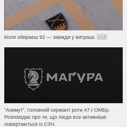
Коли обираєш 92 — завжди у виграші. 🇺🇦
⁨”Азимут”, головний сержант роти 47-ї ОМБр.
Розповідає про те, що люди все активніше
повертаються із СЗЧ.