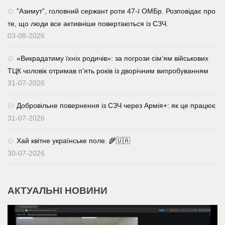
⁨”Азимут”, головний сержант роти 47-ї ОМБр. Розповідає про
те, що люди все активніше повертаються із СЗЧ.
03-08-2026
«Викрадатиму їхніх родичів»: за погрози сім’ям військових
ТЦК чоловік отримав п’ять років із дворічним випробуванням
31-07-2026
Добровільне повернення із СЗЧ через Армія+: як це працює
31-07-2026
Хай квітне українське поле. 🌾🇺🇦
30-07-2026
АКТУАЛЬНІ НОВИНИ