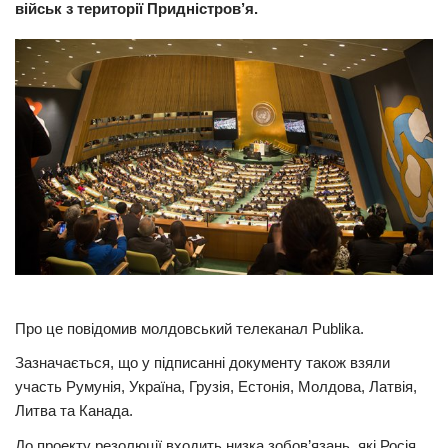
військ з території Придністров’я.
Прикарпаття
Економіка
Політика
Світ
Цікаво
Наука
Технології
Історії
Рецепти
Про це повідомив молдовський телеканал Publika.
Привітання
Зазначається, що у підписанні документу також взяли
Здоров’я
участь Румунія, Україна, Грузія, Естонія, Молдова, Латвія,
Події
Литва та Канада.
До проекту резолюції входить низка зобов’язань, які Росія
Кримінал