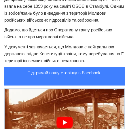
взяла на себе 1999 року на саміті ОБСЄ в Стамбулі. Одним
Трагедії
із зобов’язань було виведення з території Молдови
Курйози
російських військових підрозділів та озброєння.
Суспільство
Додамо, що йдеться про Оперативну групу російських
військ, а не про миротворчі війська.
Культура
У документі зазначається, що Молдова є нейтральною
Шоу-біз
державою, згідно Конституції країни, тому перебування на її
#Війна
території іноземних військ є незаконною.
Підтримай нашу сторінку в Facebook.