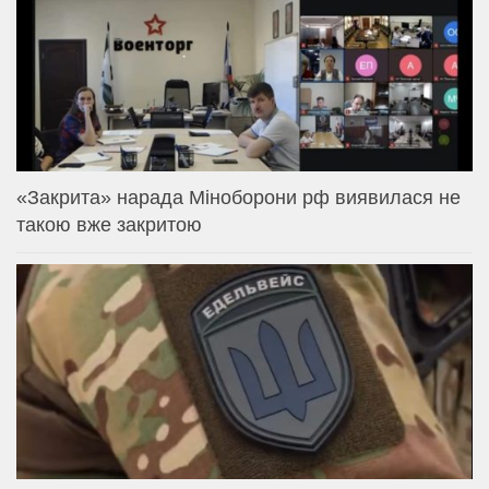
«Закрита» нарада Міноборони рф виявилася не
такою вже закритою