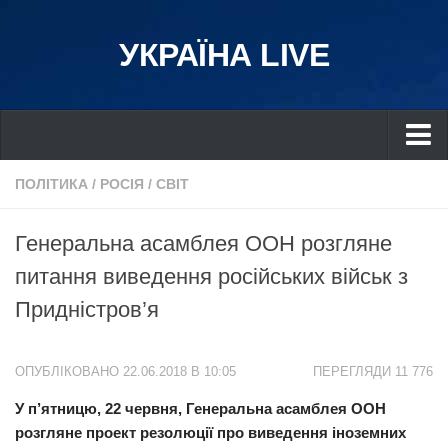
УКРАЇНА LIVE
Україна
ПОЛІТИКА
/
РОСІЯ
/
СВІТ
Київ
Генеральна асамблея ООН розгляне
Дніпро
питання виведення російських військ з
Львів
Придністров’я
Івано-Франківськ
Харків
ОПУБЛІКОВАНО 22.06.2018 В 10:05
ПЕРЕГЛЯДИ 11 776
Донбас
У п’ятницю, 22 червня, Генеральна асамблея ООН
Одеса
розгляне проект резолюції про виведення іноземних
Схід