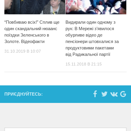
“Повбиваю всіх!” Сплив ще
Видирали один одному з
один скандальний нюаанс
рук: В Мережі з’явилося
поїздки Зеленського в
обурливе відео де
Золоте. Відеофакти
пенсіонери штовхалися за
продуктовими пакетами
31.10.2019 В 10:07
від Радикальної партії
15.11.2018 В 21:15
ПРИЄДНУЙТЕСЬ: