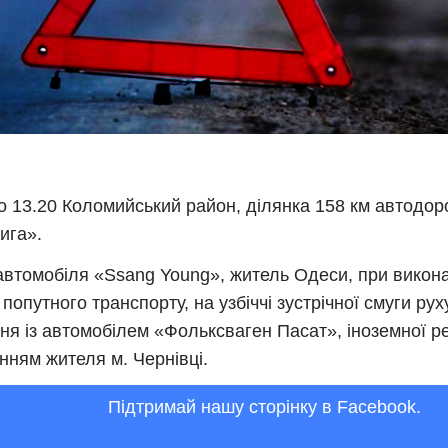
о 13.20 Коломийський район, ділянка 158 км автодор
ига».
автомобіля «Ssang Young», житель Одеси, при викон
 попутного транспорту, на узбіччі зустрічної смуги рух
ння із автомобілем «Фольксваген Пасат», іноземної ре
нням жителя м. Чернівці.
Підтримай нашу сторінку в Facebook.