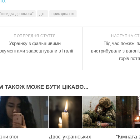
ло.
"швидка допомога"
дтп
прикарпаття
ПОПЕРЕДНЯ СТАТТЯ
НАСТУПНА СТ
Українку з фальшивими
Під час пожежі 
окументами заарештували в Італії
вистрибували з вагоні
горів потя
М ТАКОЖ МОЖЕ БУТИ ЦІКАВО...
зниклої
Двоє українських
“Кімната 