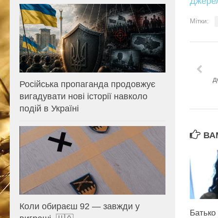
Джере
Мітки:
д
Російська пропаганда продовжує
вигадувати нові історії навколо
подій в Україні
ВА
Коли обираєш 92 — завжди у
Батько 