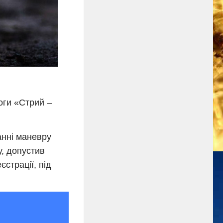
оги «Стрий –
анні маневру
у, допустив
єстрації, під