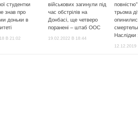
ої студентки
військових загинули під
повністю”
не знав про
час обстрілів на
трьома д
ми доньки в
Донбасі, ще четверо
опинились
итеті
поранені – штаб ООС
смертель
Наслідки
18 В 21:02
19.02.2022 В 18:44
12.12.2019 