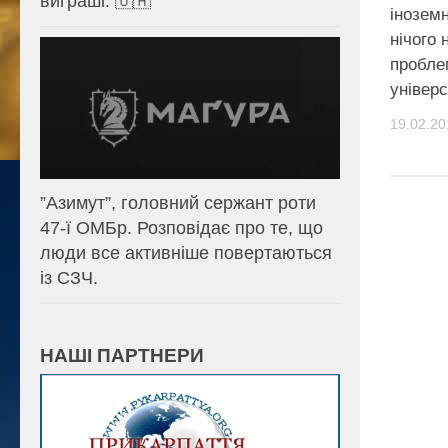
виграші. 🇺🇦
іноземн
нічого 
пробле
універс
19.02.20
⁨”Азимут”, головний сержант роти
47-ї ОМБр. Розповідає про те, що
люди все активніше повертаються
із СЗЧ.
НАШІ ПАРТНЕРИ