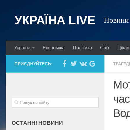
УКРАЇНА LIVE
Новини 
Україна
Економіка
Політика
Світ
Цікав
ПРИЄДНУЙТЕСЬ:
ТРАГЕДІ
Мот
час
Вод
ОСТАННІ НОВИНИ