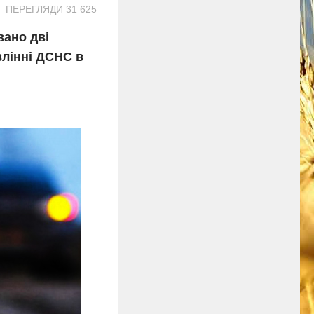
ПЕРЕГЛЯДИ 31 625
вано дві
влінні ДСНС в