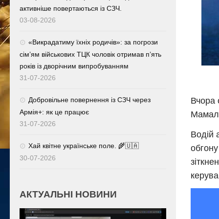
активніше повертаються із СЗЧ.
03-08-2026
«Викрадатиму їхніх родичів»: за погрози
сім’ям військових ТЦК чоловік отримав п’ять
років із дворічним випробуванням
31-07-2026
Добровільне повернення із СЗЧ через
Вчора 
Армія+: як це працює
Мамал
31-07-2026
Водій 
Хай квітне українське поле. 🌾🇺🇦
обгону
30-07-2026
зіткне
керува
АКТУАЛЬНІ НОВИНИ