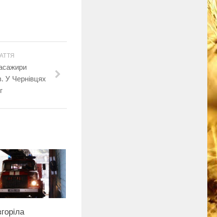
АТТЯ
пасажири
в. У Чернівцях
г
згоріла