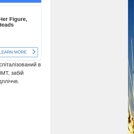
спіталізований в
МТ, забій
дпліччя.