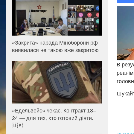
«Закрита» нарада Міноборони рф
виявилася не такою вже закритою
В резу
реанім
головн
Шукайт
«Едельвейс» чекає. Контракт 18–
24 — для тих, хто готовий діяти.
🇺🇦