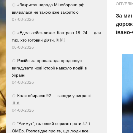
ОПУБЛІК
«Закрита» нарада Міноборони рф
виявилася не такою вже закритою
За мин
07-08-2026
дорожн
Івано-
«Едельвейс» чекає. Контракт 18–24 — для
тих, хто готовий діяти. 🇺🇦
06-08-2026
Російська пропаганда продовжує
вигадувати нові історії навколо подій в
Україні
04-08-2026
Коли обираєш 92 — завжди у виграші.
🇺🇦
04-08-2026
⁨”Азимут”, головний сержант роти 47-ї
ОМБр. Розповідає про те, що люди все