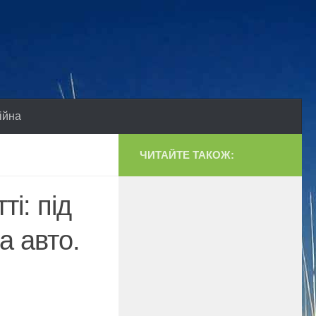
ійна
ЧИТАЙТЕ ТАКОЖ:
і: під
а авто.