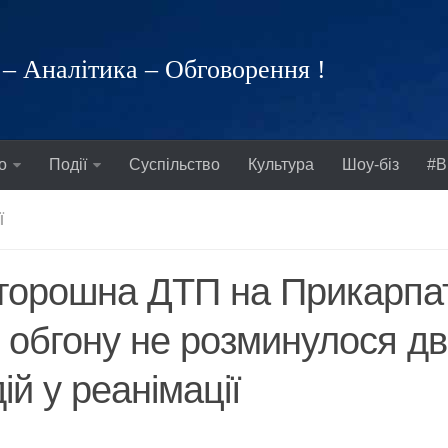
– Аналітика – Обговорення !
о
Події
Суспільство
Культура
Шоу-біз
#В
Ї
орошна ДТП на Прикарпатт
 обгону не розминулося дв
ій у реанімації