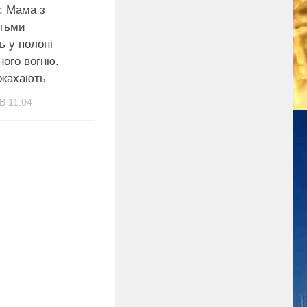
: Мама з
ітьми
 у полоні
ного вогню.
 жахають
В 11:04