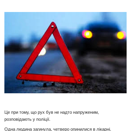
Прикарпаття
Економіка
Політика
Світ
Цікаво
Наука
Технології
Історії
Рецепти
Привітання
Здоров’я
Це при тому, що рух був не надто напруженим,
розповідають у поліції.
Події
Одна людина загинула, четверо опинилися в лікарні.
Кримінал