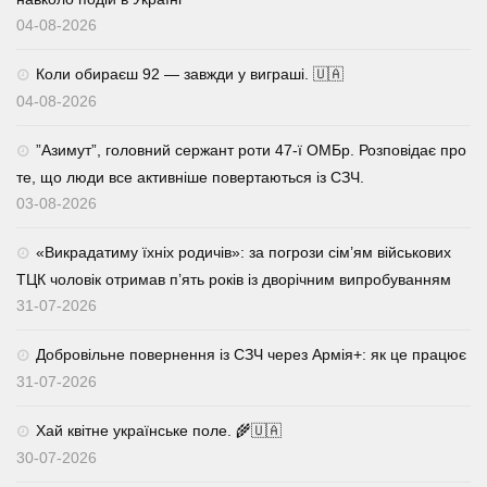
04-08-2026
Коли обираєш 92 — завжди у виграші. 🇺🇦
04-08-2026
⁨”Азимут”, головний сержант роти 47-ї ОМБр. Розповідає про
те, що люди все активніше повертаються із СЗЧ.
03-08-2026
«Викрадатиму їхніх родичів»: за погрози сім’ям військових
ТЦК чоловік отримав п’ять років із дворічним випробуванням
31-07-2026
Добровільне повернення із СЗЧ через Армія+: як це працює
31-07-2026
Хай квітне українське поле. 🌾🇺🇦
30-07-2026