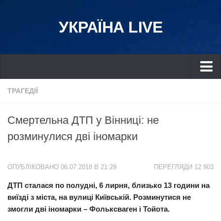
УКРАЇНА LIVE
Україна
ТРАГЕДІЇ
Київ
Смертельна ДТП у Вінниці: не
Дніпро
розминулися дві іномарки
Львів
Івано-Франківськ
ОПУБЛІКОВАНО 06.07.2018 В 21:29
ПЕРЕГЛЯДИ 12 903
Харків
ДТП сталася по полудні, 6 лирня, близько 13 години на
Донбас
виїзді з міста, на вулиці Київській. Розминутися не
Одеса
змогли дві іномарки – Фольксваген і Тойота.
Схід