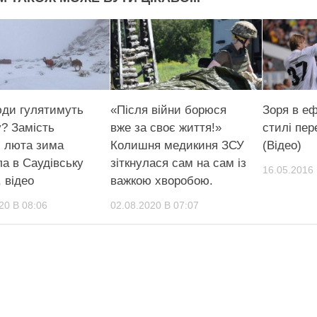
ди гулятимуть
«Після війни борюся
Зоря в е
у? Замість
вже за своє життя!»
стилі пер
и люта зима
Колишня медикиня ЗСУ
(Відео)
а в Саудівську
зіткнулася сам на сам із
16.05.2016 
 відео
важкою хворобою.
20 В 08:06
02.08.2020 В 07:07