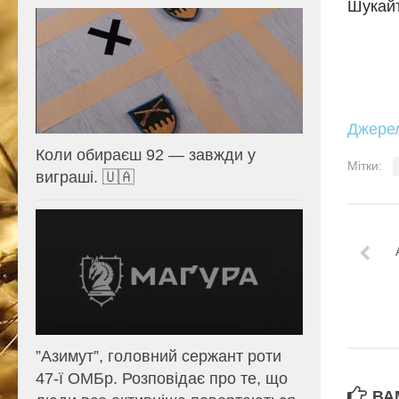
Шукайт
Джере
Коли обираєш 92 — завжди у
Мітки:
виграші. 🇺🇦
⁨”Азимут”, головний сержант роти
47-ї ОМБр. Розповідає про те, що
ВА