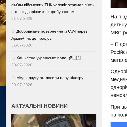
сім’ям військових ТЦК чоловік отримав п’ять
років із дворічним випробуванням
На пів
31-07-2026
дитину
Добровільне повернення із СЗЧ через
МВС ре
Армія+: як це працює
– Підо
31-07-2026
Російс
Хай квітне українське поле. 🌾🇺🇦
метале
30-07-2026
Однорі
Медведчуку оголосили нову підозру
медичн
29-07-2026
однорі
немовл
АКТУАЛЬНІ НОВИНИ
При ць
на чол