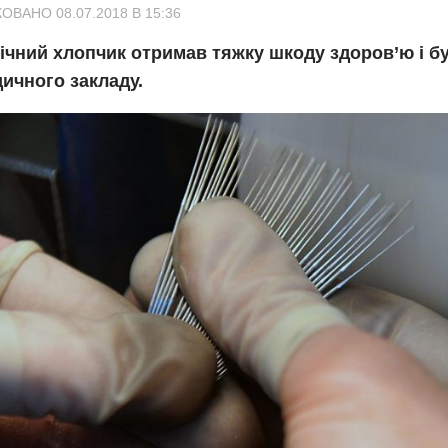
ОВАНО 08.07.2018 В 15:36
ічний хлопчик отримав тяжку шкоду здоров’ю і б
ичного закладу.