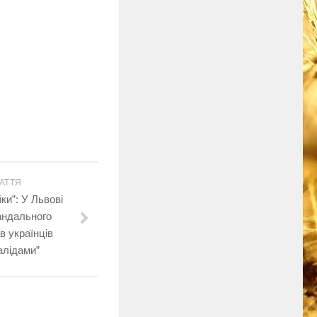
АТТЯ
ки”: У Львові
андального
в українців
алідами”