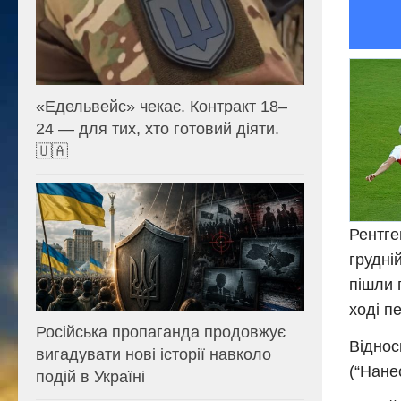
«Едельвейс» чекає. Контракт 18–
24 — для тих, хто готовий діяти.
🇺🇦
Рентге
грудні
пішли 
ході п
Російська пропаганда продовжує
Віднос
вигадувати нові історії навколо
(“Нане
подій в Україні