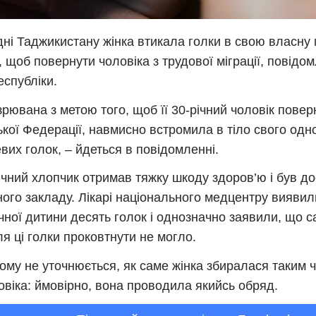
дні Таджикистану жінка втикала голки в свою власну
, щоб повернути чоловіка з трудової міграції, повідом
спубліки.
зрювана з метою того, щоб її 30-річний чоловік повер
ької Федерації, навмисно встромила в тіло свого одн
вих голок, – йдеться в повідомленні.
чний хлопчик отримав тяжку шкоду здоров’ю і був д
ого закладу. Лікарі національного медцентру виявили
чної дитини десять голок і однозначно заявили, що с
я ці голки проковтнути не могло.
ому не уточнюється, як саме жінка збиралася таким 
овіка: ймовірно, вона проводила якийсь обряд.