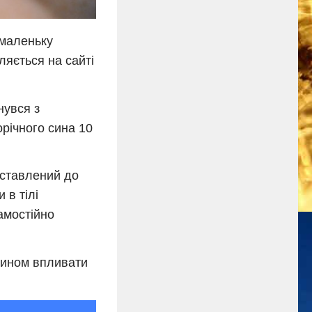
 маленьку
ляється на сайті
нувся з
орічного сина 10
оставлений до
 в тілі
амостійно
чином впливати