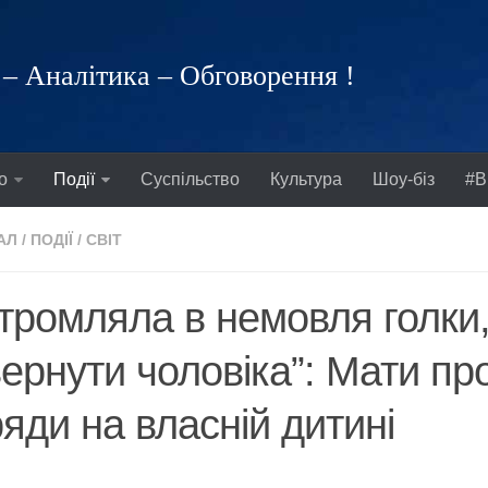
– Аналітика – Обговорення !
о
Події
Суспільство
Культура
Шоу-біз
#В
АЛ
/
ПОДІЇ
/
СВІТ
тромляла в немовля голки
ернути чоловіка”: Мати п
яди на власній дитині