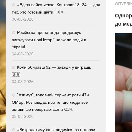
ОПУБЛІК
«Едельвейс» чекає. Контракт 18–24 — для
тих, хто готовий діяти. 🇺🇦
Однор
06-08-2026
до мед
Російська пропаганда продовжує
вигадувати нові історії навколо подій в
Україні
04-08-2026
Коли обираєш 92 — завжди у виграші.
🇺🇦
04-08-2026
⁨”Азимут”, головний сержант роти 47-ї
ОМБр. Розповідає про те, що люди все
активніше повертаються із СЗЧ.
03-08-2026
«Викрадатиму їхніх родичів»: за погрози