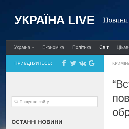
УКРАЇНА LIVE
Новини 
Україна
Економіка
Політика
Світ
Цікав
ПРИЄДНУЙТЕСЬ:
КРИМІН
“Вс
пов
обр
ОСТАННІ НОВИНИ