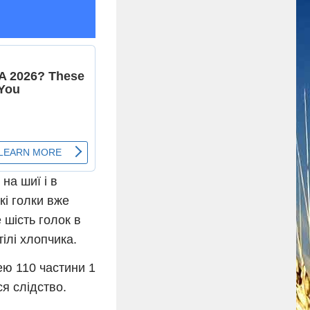
 на шиї і в
кі голки вже
 шість голок в
ілі хлопчика.
ею 110 частини 1
ся слідство.