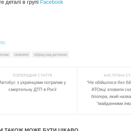
е деталі в групі
Facebook
ло.
голки
немовля
обряд над дитиною
ПОПЕРЕДНЯ СТАТТЯ
НАСТУПНА СТ
Автобус з українцями потрапив у
“Не обійшлося без бій
смертельну ДТП в Росії
АТОвці зловили ск
блогера, який назва
“майданними інв
М ТАКОЖ МОЖЕ БУТИ ЦІКАВО...