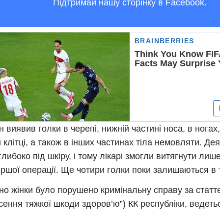
Підтримай нашу сторінку в Facebook.
н виявив голки в черепі, нижній частині носа, в ногах,
й клітці, а також в інших частинах тіла немовляти. Дея
глибоко під шкіру, і тому лікарі змогли витягнути лише
ершої операції. Ще чотири голки поки залишаються в т
но жінки було порушено кримінальну справу за статт
сення тяжкої шкоди здоров’ю”) КК республіки, ведеть