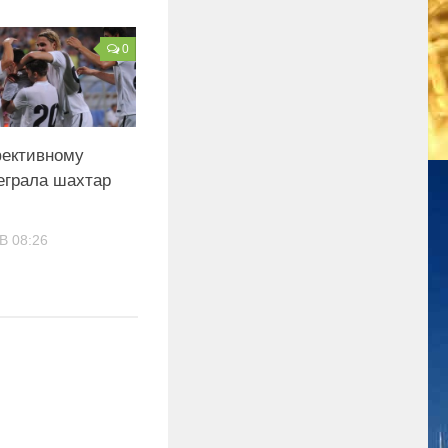
0
фективному
еграла шахтар
В 08:26