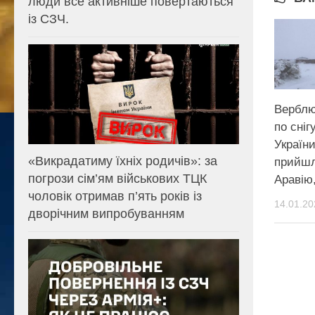
люди все активніше повертаються
із СЗЧ.
Верблю
по сніг
Україн
«Викрадатиму їхніх родичів»: за
прийшл
погрози сім’ям військових ТЦК
Аравію,
чоловік отримав п’ять років із
14.01.20
дворічним випробуванням