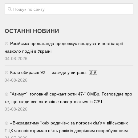
ОСТАННІ НОВИНИ
Російська пропаганда продовжує вигадувати нові історії
навколо подій в Україні
04-08-2026
Коли обираєш 92 — завжди у виграші. 🇺🇦
04-08-2026
⁨”Азимут”, головний сержант роти 47-ї ОМБр. Розповідає про
те, що люди все активніше повертаються із СЗЧ.
03-08-2026
«Викрадатиму їхніх родичів»: за погрози сім’ям військових
ТЦК чоловік отримав п’ять років із дворічним випробуванням