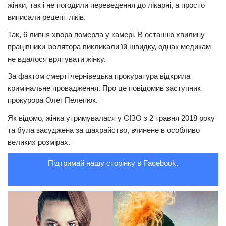
жінки, так і не погодили переведення до лікарні, а просто
Трагедії
виписали рецепт ліків.
Курйози
Так, 6 липня хвора померла у камері. В останню хвилину
працівники ізолятора викликали їй швидку, однак медикам
Суспільство
не вдалося врятувати жінку.
Культура
За фактом смерті чернівецька прокуратура відкрила
Шоу-біз
кримінальне провадження. Про це повідомив заступник
прокурора Олег Пелепюк.
#Війна
Як відомо, жінка утримувалася у СІЗО з 2 травня 2018 року
та була засуджена за шахрайство, вчинене в особливо
великих розмірах.
Підтримай нашу сторінку в Facebook.