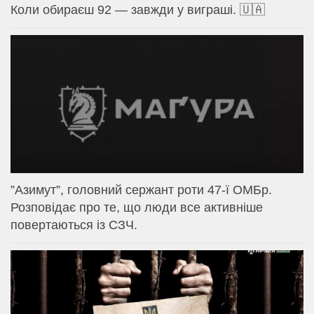
Коли обираєш 92 — завжди у виграші. 🇺🇦
⁨”Азимут”, головний сержант роти 47-ї ОМБр.
Розповідає про те, що люди все активніше
повертаються із СЗЧ.