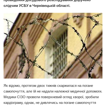
слідчим УСБУ в Чернівецькій області.
Прикарпаття
Економіка
Політика
Світ
Цікаво
Наука
Технології
Історії
Рецепти
Привітання
Як відомо, протягом двох тижнів скаржилася на погане
Здоров’я
самопочуття, але їй не надали належної медичної допомоги.
Медики СІЗО провели поверхневий огляд хворої, зробили
Події
кардіограму, однак, не дивлячись на погане самопочуття
Кримінал