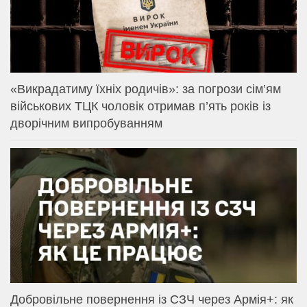
«Викрадатиму їхніх родичів»: за погрози сім’ям
військових ТЦК чоловік отримав п’ять років із
дворічним випробуванням
Добровільне повернення із СЗЧ через Армія+: як