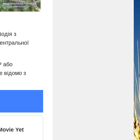
одія з
ентральної
Р або
е відомо з