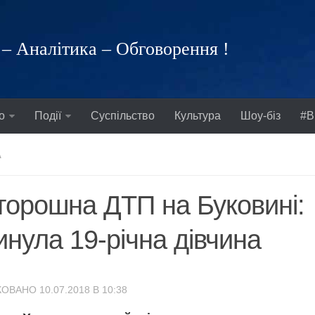
– Аналітика – Обговорення !
о
Події
Суспільство
Культура
Шоу-біз
#В
А
орошна ДТП на Буковині:
инула 19-річна дівчина
ОВАНО 10.07.2018 В 10:38