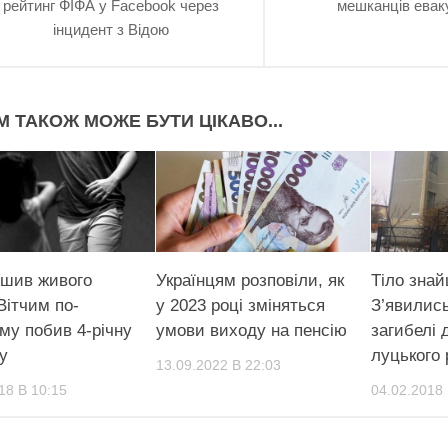
рейтинг ФІФА у Facebook через
мешканців ева
інцидент з Відою
М ТАКОЖ МОЖЕ БУТИ ЦІКАВО...
шив живого
Українцям розповіли, як
Тіло знай
Вітчим по-
у 2023 році зміняться
З’явилис
му побив 4-річну
умови виходу на пенсію
загибелі
у
луцького 
13.09.2022 В 22:03
18 В 10:15
04.02.2018 