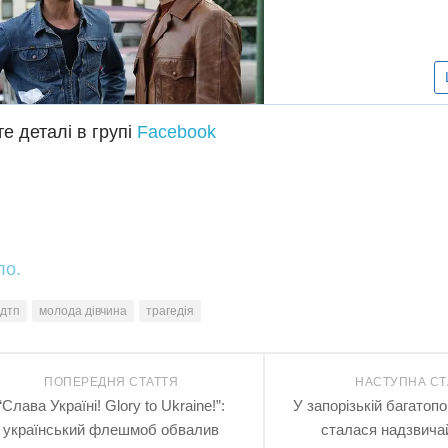
е деталі в групі
Facebook
ло.
дтп
молода дівчина
трагедія
ПОПЕРЕДНЯ СТАТТЯ
НАСТУПНА СТ
“Слава Україні! Glory to Ukraine!”:
У запорізькій багатопо
український флешмоб обвалив
сталася надзвичай