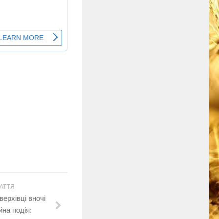
АТТЯ
верхівці вночі
на подія: