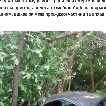
ня у Хотинському районі трапилася смертельна д
ортна пригода: водій автомобіля Audi не впорав
нням, виїхав за межі проїжджої частини та в’їхав 