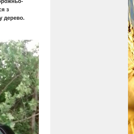
орожньо-
ся з
у дерево.