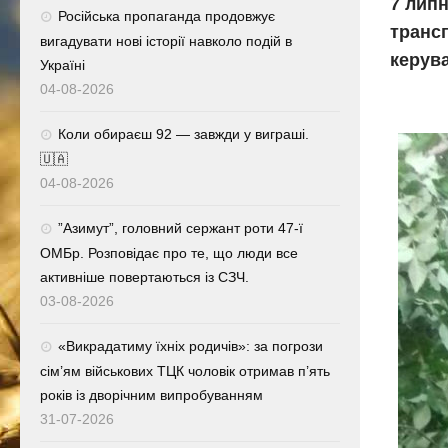
7 лип
Російська пропаганда продовжує
трансп
вигадувати нові історії навколо подій в
керува
Україні
04-08-2026
Коли обираєш 92 — завжди у виграші.
🇺🇦
04-08-2026
⁨”Азимут”, головний сержант роти 47-ї
ОМБр. Розповідає про те, що люди все
активніше повертаються із СЗЧ.
03-08-2026
«Викрадатиму їхніх родичів»: за погрози
сім’ям військових ТЦК чоловік отримав п’ять
років із дворічним випробуванням
31-07-2026