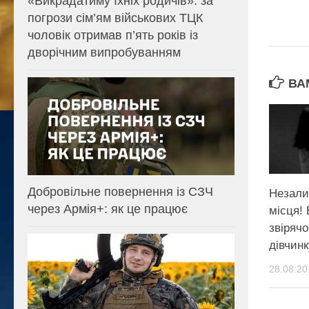
«Викрадатиму їхніх родичів»: за
погрози сім’ям військових ТЦК
чоловік отримав п’ять років із
дворічним випробуванням
ВА
Добровільне повернення із СЗЧ
Незали
через Армія+: як це працює
місця! 
звірячо
дівчинк
28.08.20