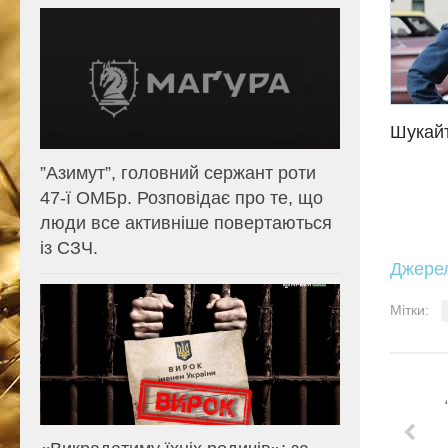
Шукайт
⁨”Азимут”, головний сержант роти
47-ї ОМБр. Розповідає про те, що
люди все активніше повертаються
із СЗЧ.
Джере
Мітки: