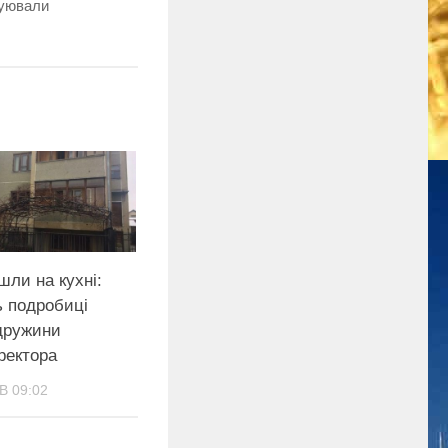
куювали
шли на кухні:
ь подробиці
 дружини
ректора
В 09:02