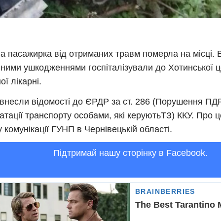
на пасажирка від отриманих травм померла на місці. В
ними ушкодженнями госпіталізували до Хотинської ц
ої лікарні.
 внесли відомості до ЄРДР за ст. 286 (Порушення ПД
атації транспорту особами, які керуютьТЗ) ККУ. Про ц
у комунікації ГУНП в Чернівецькій області.
Підтримай нашу сторінку в Facebook.