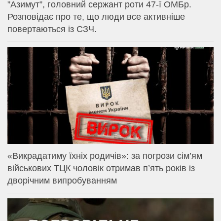
⁨”Азимут”, головний сержант роти 47-ї ОМБр.
Розповідає про те, що люди все активніше
повертаються із СЗЧ.
«Викрадатиму їхніх родичів»: за погрози сім’ям
військових ТЦК чоловік отримав п’ять років із
дворічним випробуванням