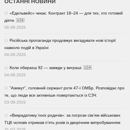
ОСТАННІ НОВИНИ
«Едельвейс» чекає. Контракт 18–24 — для тих, хто готовий
діяти. 🇺🇦
06-08-2026
Російська пропаганда продовжує вигадувати нові історії
навколо подій в Україні
04-08-2026
Коли обираєш 92 — завжди у виграші. 🇺🇦
04-08-2026
⁨”Азимут”, головний сержант роти 47-ї ОМБр. Розповідає про
те, що люди все активніше повертаються із СЗЧ.
03-08-2026
«Викрадатиму їхніх родичів»: за погрози сім’ям військових
ТЦК чоловік отримав п’ять років із дворічним випробуванням
31-07-2026