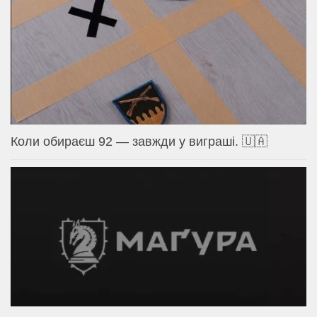
Коли обираєш 92 — завжди у виграші. 🇺🇦