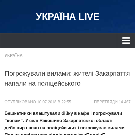
УКРАЇНА LIVE
Україна
УКРАЇНА
Київ
Погрожували вилами: жителі Закарпаття
Дніпро
напали на поліцейського
Львів
Івано-Франківськ
ОПУБЛІКОВАНО 10.07.2018 В 22:55
ПЕРЕГЛЯДИ 14 467
Харків
Бешкетники влаштували бійку в кафе і погрожували
Донбас
“копам”. У селі Ракошино Закарпатської області
Одеса
дебошир напав на поліцейських і погрожував вилами.
Схід
Про це повідомляє відділ комунікації поліції