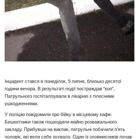
Трагедії
Курйози
Суспільство
Культура
Шоу-біз
#Війна
Інцидент стався в понеділок, 9 липня, близько десятої
години вечора. В результаті події постраждав “коп”.
Патрульного госпіталізували в лікарню з тілесними
ушкодженнями.
У поліцію повідомили про бійку в місцевому кафе.
Бешкетники також пошкодили майно розважального
закладу. Прибувши на виклик, патрульні побачили п’ять
чоловік, які вели себе зухвало. Один із зловмисників почав