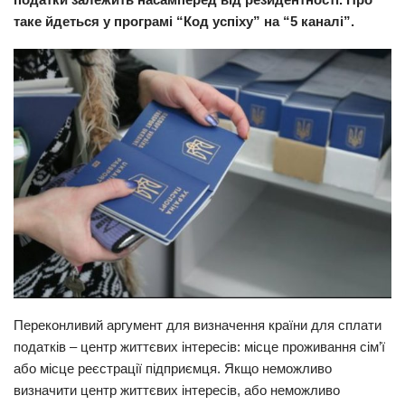
таке йдеться у програмі “Код успіху” на “5 каналі”.
Прикарпаття
Економіка
Політика
Світ
Цікаво
Наука
Технології
Історії
Рецепти
Привітання
Переконливий аргумент для визначення країни для сплати
Здоров’я
податків – центр життєвих інтересів: місце проживання сім’ї
або місце реєстрації підприємця. Якщо неможливо
Події
визначити центр життєвих інтересів, або неможливо
Кримінал