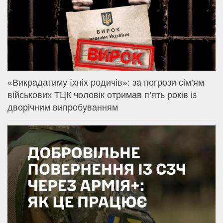
«Викрадатиму їхніх родичів»: за погрози сім’ям
військових ТЦК чоловік отримав п’ять років із
дворічним випробуванням