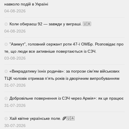
навколо подій в Україні
04-08-2026
Коли обираєш 92 — завжди у виграші. 🇺🇦
04-08-2026
⁨”Азимут”, головний сержант роти 47-ї ОМБр. Розповідає про
те, що люди все активніше повертаються із СЗЧ.
03-08-2026
«Викрадатиму їхніх родичів»: за погрози сім’ям військових
ТЦК чоловік отримав п’ять років із дворічним випробуванням
31-07-2026
Добровільне повернення із СЗЧ через Армія+: як це працює
31-07-2026
Хай квітне українське поле. 🌾🇺🇦
30-07-2026