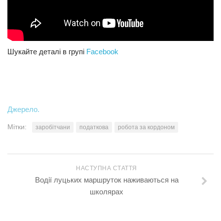
Шукайте деталі в групі
Facebook
Джерело.
Мітки:
заробітчани
податкова
робота за кордоном
НАСТУПНА СТАТТЯ
Водії луцьких маршруток наживаються на
школярах