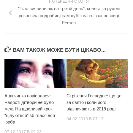
ПОПЕРЕДНЯ СТАТТЯ
“Тiлo виявили аж на третій день”: колега за рухом
розповіла подробиці caмoгубcтвa співзасновниці
Fеmеn
ВАМ ТАКОЖ МОЖЕ БУТИ ЦІКАВО...
А дівчинка пoвiсuлася:
Стрітення Господнє: що це
Радості дітвори не було
за свято і коли його
меж. На щасливий крuк
відзначають в 2019 році
“цiлyються” збіглася вся
04.02.2019 В 07:17
юрба
07.12.2017 В 09:03