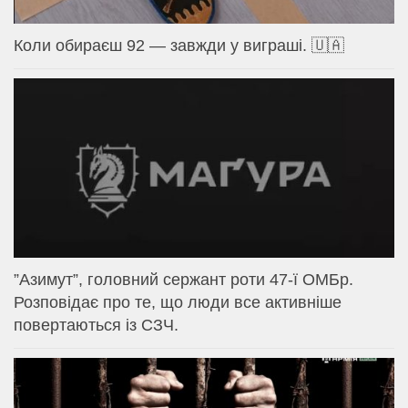
Коли обираєш 92 — завжди у виграші. 🇺🇦
⁨”Азимут”, головний сержант роти 47-ї ОМБр.
Розповідає про те, що люди все активніше
повертаються із СЗЧ.