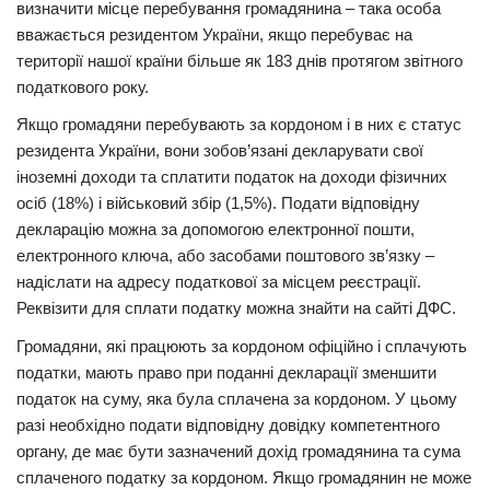
визначити місце перебування громадянина – така особа
вважається резидентом України, якщо перебуває на
Трагедії
території нашої країни більше як 183 днів протягом звітного
Курйози
податкового року.
Суспільство
Якщо громадяни перебувають за кордоном і в них є статус
Культура
резидента України, вони зобов’язані декларувати свої
іноземні доходи та сплатити податок на доходи фізичних
Шоу-біз
осіб (18%) і військовий збір (1,5%). Подати відповідну
#Війна
декларацію можна за допомогою електронної пошти,
електронного ключа, або засобами поштового зв’язку –
надіслати на адресу податкової за місцем реєстрації.
Реквізити для сплати податку можна знайти на сайті ДФС.
Громадяни, які працюють за кордоном офіційно і сплачують
податки, мають право при поданні декларації зменшити
податок на суму, яка була сплачена за кордоном. У цьому
разі необхідно подати відповідну довідку компетентного
органу, де має бути зазначений дохід громадянина та сума
сплаченого податку за кордоном. Якщо громадянин не може