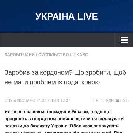
УКРАЇНА LIVE
Україна
ЗАРОБІТЧАНИ
/
СУСПІЛЬСТВО
/
ЦІКАВО
Київ
Заробив за кордоном? Що зробити, щоб
Дніпро
не мати проблем із податковою
Львів
Івано-Франківськ
ОПУБЛІКОВАНО 24.07.2018 В 13:37
ПЕРЕГЛЯДИ 381 455
Харків
Як і інші працюючі громадяни України, люди що
Донбас
працюють за кордоном повинні щомісяця сплачувати
Одеса
податки до бюджету України. Обов’язок сплачувати
Схід
податки залежить насамперед від резидентності. Про