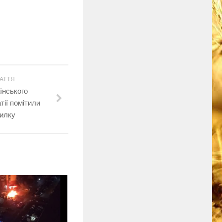
АТТЯ
аїнського
тії помітили
илку