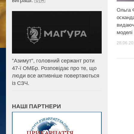
виграші. 🇺🇦
Ольга 
осканд
видаюч
моделі 
28.06.20
⁨”Азимут”, головний сержант роти
47-ї ОМБр. Розповідає про те, що
люди все активніше повертаються
із СЗЧ.
НАШІ ПАРТНЕРИ