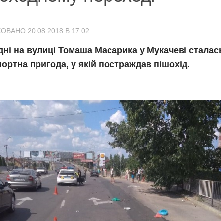
ОВАНО 20.08.2018 В 17:02
дні на вулиці Томаша Масарика у Мукачеві сталас
ортна пригода, у якій постраждав пішохід.