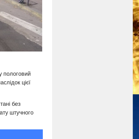
 у пологовий
аслідок цієї
тані без
рату штучного