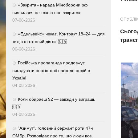
«Закрита» нарада Міноборони рф
виявилася не такою вже закритою
ОПУБЛІК
07-08-2026
Сього
«Едельвейс» чекає. Контракт 18–24 — для
трансп
тих, хто готовий діяти. 🇺🇦
06-08-2026
Російська пропаганда продовжує
вигадувати нові історії навколо подій в
Україні
04-08-2026
Коли обираєш 92 — завжди у виграші.
🇺🇦
04-08-2026
⁨”Азимут”, головний сержант роти 47-ї
ОМБр. Розповідає про те, що люди все