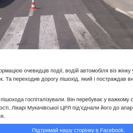
ормацією очевидців події, водій автомобіля віз жінку
к. Та переходив дорогу пішохід, який і постраждав вн
 пішохода госпіталізували. Він перебуває у важкому с
ості. Лікарі Мукачівської ЦРЛ під’єднали його до апа
я.
Підтримай нашу сторінку в Facebook.