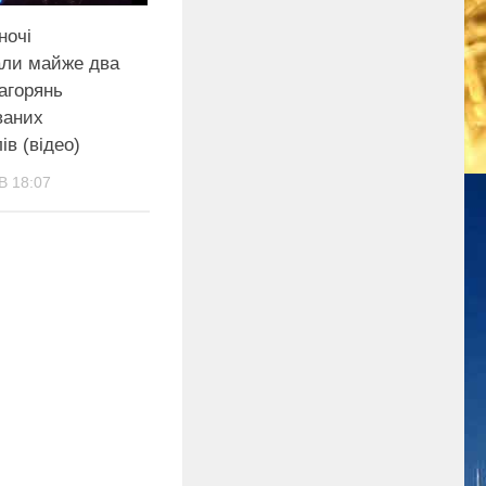
ночі
али майже два
агoрянь
ваних
ів (відео)
В 18:07