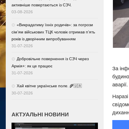
активніше повертаються із СЗЧ.
03-08-2026
«Викрадатиму їхніх родичів»: за погрози
сім’ям військових ТЦК чоловік отримав п’ять
років із дворічним випробуванням
31-07-2026
Добровільне повернення із СЗЧ через
Армія+: як це працює
За інф
31-07-2026
будино
аварії.
Хай квітне українське поле. 🌾🇺🇦
30-07-2026
Наразі
свідом
диханн
АКТУАЛЬНІ НОВИНИ