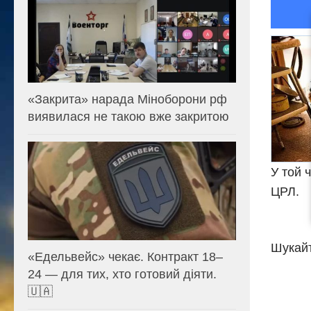
«Закрита» нарада Міноборони рф
виявилася не такою вже закритою
У той 
ЦРЛ.
Шукайт
«Едельвейс» чекає. Контракт 18–
24 — для тих, хто готовий діяти.
🇺🇦