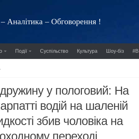
– Аналітика – Обговорення !
о
Події
Суспільство
Культура
Шоу-біз
#В
А
 дружину у пологовий: На
арпатті водій на шаленій
дкості збив чоловіка на
оходному переході