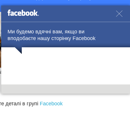
Ми будемо вдячні вам, якщо ви
вподобаєте нашу сторінку Facebook
час жінка наразі знаходиться у пологовому відділенні
е деталі в групі
Facebook