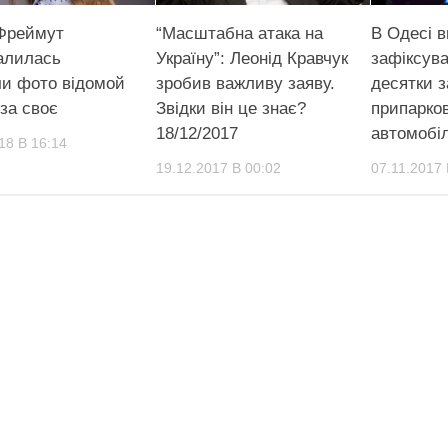
Фреймут
“Масштабна атака на
В Одесі в
алилась
Україну”: Леонід Кравчук
зафіксув
и фото відомой
зробив важливу заяву.
десятки з
за своє
Звідки він це знає?
припарко
18/12/2017
автомобіл
18 В 16:14
19.12.2017 В 00:02
07.11.2017 