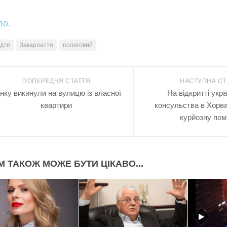
ло.
дтп
Закарпаття
пологовий
ПОПЕРЕДНЯ СТАТТЯ
НАСТУПНА СТ
нку викинули на вулицю із власної
На відкритті укр
квартири
консульства в Хорва
курйозну пом
М ТАКОЖ МОЖЕ БУТИ ЦІКАВО...