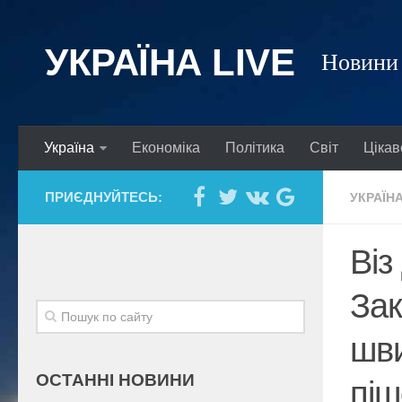
УКРАЇНА LIVE
Новини 
Україна
Економіка
Політика
Світ
Цікав
ПРИЄДНУЙТЕСЬ:
УКРАЇН
Віз
Зак
шви
ОСТАННІ НОВИНИ
піш