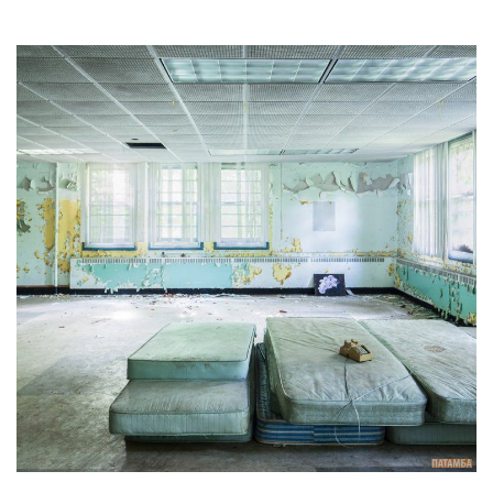
Прикарпаття
Економіка
Політика
Світ
Цікаво
Наука
Технології
Історії
Рецепти
Привітання
Здоров’я
Події
Кримінал