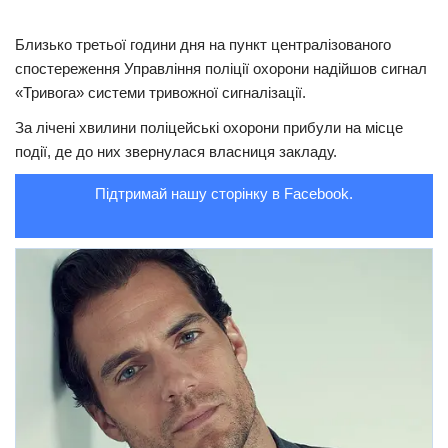
Трагедії
Близько третьої години дня на пункт централізованого
Курйози
спостереження Управління поліції охорони надійшов сигнал
«Тривога» системи тривожної сигналізації.
Суспільство
За лічені хвилини поліцейські охорони прибули на місце
Культура
події, де до них звернулася власниця закладу.
Шоу-біз
Підтримай нашу сторінку в Facebook.
#Війна