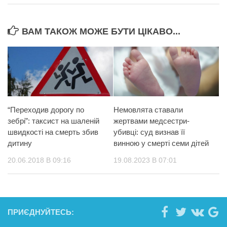
ВАМ ТАКОЖ МОЖЕ БУТИ ЦІКАВО...
“Переходив дорогу по
Немовлята ставали
зебрі”: таксист на шаленій
жертвами медсестри-
швидкості на смерть збив
убивці: суд визнав її
дитину
винною у смерті семи дітей
20.06.2018 В 09:16
19.08.2023 В 07:01
ПРИЄДНУЙТЕСЬ: