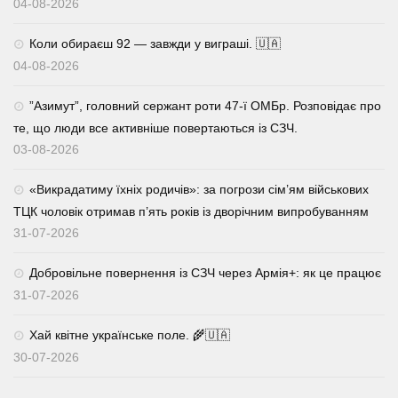
04-08-2026
Коли обираєш 92 — завжди у виграші. 🇺🇦
04-08-2026
⁨”Азимут”, головний сержант роти 47-ї ОМБр. Розповідає про
те, що люди все активніше повертаються із СЗЧ.
03-08-2026
«Викрадатиму їхніх родичів»: за погрози сім’ям військових
ТЦК чоловік отримав п’ять років із дворічним випробуванням
31-07-2026
Добровільне повернення із СЗЧ через Армія+: як це працює
31-07-2026
Хай квітне українське поле. 🌾🇺🇦
30-07-2026