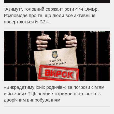
⁨”Азимут”, головний сержант роти 47-ї ОМБр.
Розповідає про те, що люди все активніше
повертаються із СЗЧ.
«Викрадатиму їхніх родичів»: за погрози сім’ям
військових ТЦК чоловік отримав п’ять років із
дворічним випробуванням