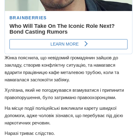
Жінка пояснила, що невідомий громадянин зайшов до
закладу, створив конфліктну ситуацію, та намагався
вдарити працівницю кафе металевою трубою, коли та
намагалася заспокоїти забіяку.
Хулігана, який не погоджувався вгамуватися і припинити
правопорушення, було затримано правоохоронцями.
На місце події поліцейські викликали карету швидкої
допомоги, адже чоловік зізнався, що перебуває під дією
наркотичних речовин.
Наразі триває слідство.