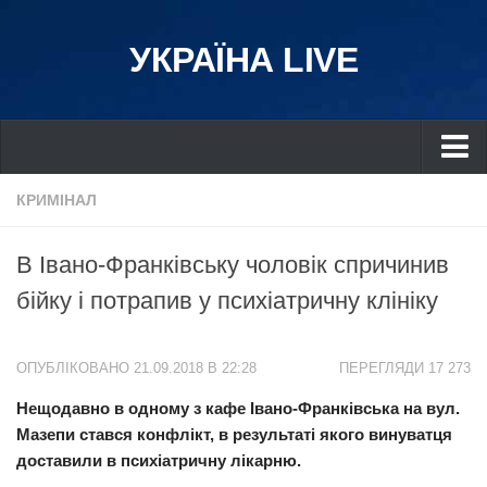
УКРАЇНА LIVE
Україна
КРИМІНАЛ
Київ
В Івано-Франківську чоловік спричинив
Дніпро
бійку і потрапив у психіатричну клініку
Львів
Івано-Франківськ
ОПУБЛІКОВАНО 21.09.2018 В 22:28
ПЕРЕГЛЯДИ 17 273
Харків
Нещодавно в одному з кафе Івано-Франківська на вул.
Донбас
Мазепи стався конфлікт, в результаті якого винуватця
Одеса
доставили в психіатричну лікарню.
Схід