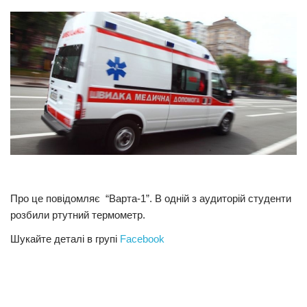
Прикарпаття
Економіка
Політика
Світ
Цікаво
Наука
Технології
Історії
Про це повідомляє “Варта-1”. В одній з аудиторій студенти
Рецепти
розбили ртутний термометр.
Привітання
Шукайте деталі в групі
Facebook
Здоров’я
Події
Кримінал