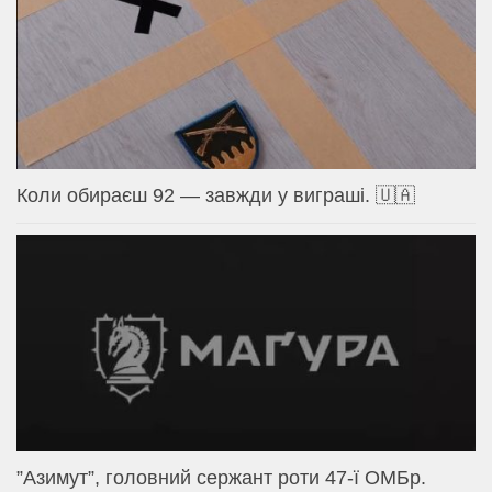
Коли обираєш 92 — завжди у виграші. 🇺🇦
⁨”Азимут”, головний сержант роти 47-ї ОМБр.