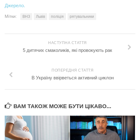
Джерело.
Трагедії
Мітки:
ВНЗ
Львів
поліція
рятувальники
Курйози
Суспільство
Культура
НАСТУПНА СТАТТЯ
5 дитячих смаколиків, які провокують рак
Шоу-біз
#Війна
ПОПЕРЕДНЯ СТАТТЯ
В Україну ввірветься активний циклон
ВАМ ТАКОЖ МОЖЕ БУТИ ЦІКАВО...