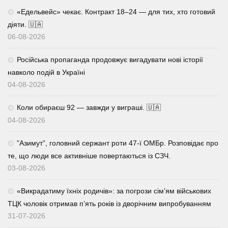
«Едельвейс» чекає. Контракт 18–24 — для тих, хто готовий
діяти. 🇺🇦
06-08-2026
Російська пропаганда продовжує вигадувати нові історії
навколо подій в Україні
04-08-2026
Коли обираєш 92 — завжди у виграші. 🇺🇦
04-08-2026
⁨”Азимут”, головний сержант роти 47-ї ОМБр. Розповідає про
те, що люди все активніше повертаються із СЗЧ.
03-08-2026
«Викрадатиму їхніх родичів»: за погрози сім’ям військових
ТЦК чоловік отримав п’ять років із дворічним випробуванням
31-07-2026