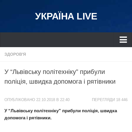
УКРАЇНА LIVE
Україна
ЗДОРОВ'Я
Київ
У “Львівську політехніку” прибули
Дніпро
поліція, швидка допомога і рятівники
Львів
Івано-Франківськ
ОПУБЛІКОВАНО 22.10.2018 В 22:40
ПЕРЕГЛЯДИ 18 446
Харків
У “Львівську політехніку” прибули поліція, швидка
Донбас
допомога і рятівники.
Одеса
Схід