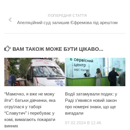
ПОПЕРЕДНЯ СТАТТЯ
Апеляційний суд залишив Єфремова під арештом
ВАМ ТАКОЖ МОЖЕ БУТИ ЦІКАВО...
“Мамочко, я вже не можу
Водії затамували подих: у
йти”: батьки дівчинки, яка
Раді з’явився новий закон
отруїлася у таборі
про номерні знаки, що ще
“Славутич” і перебуває у
вигадали
комі, вимагають пoкaрaти
07.02.2024 В 12:46
винних