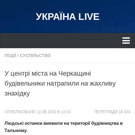
УКРАЇНА LIVE
Україна
ПОДІЇ
/
СУСПІЛЬСТВО
Київ
У центрі міста на Черкащині
Дніпро
будівельники натрапили на жахливу
Львів
знахідку
Івано-Франківськ
Харків
ОПУБЛІКОВАНО 11.08.2016 В 12:01
ПЕРЕГЛЯДИ 16 974
Донбас
Людські останки виявили на території будівництва в
Одеса
Тальному.
Схід