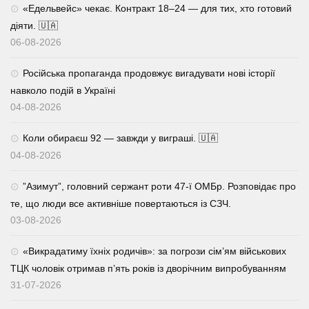
«Едельвейс» чекає. Контракт 18–24 — для тих, хто готовий
діяти. 🇺🇦
06-08-2026
Російська пропаганда продовжує вигадувати нові історії
навколо подій в Україні
04-08-2026
Коли обираєш 92 — завжди у виграші. 🇺🇦
04-08-2026
⁨”Азимут”, головний сержант роти 47-ї ОМБр. Розповідає про
те, що люди все активніше повертаються із СЗЧ.
03-08-2026
«Викрадатиму їхніх родичів»: за погрози сім’ям військових
ТЦК чоловік отримав п’ять років із дворічним випробуванням
31-07-2026