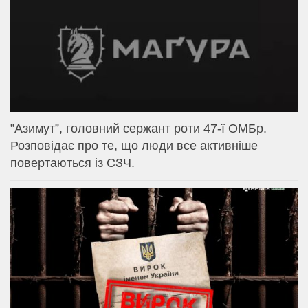
⁨”Азимут”, головний сержант роти 47-ї ОМБр.
Розповідає про те, що люди все активніше
повертаються із СЗЧ.