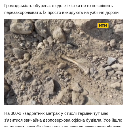
Громадськість обурена: людські кістки ніхто не спішить
Прикарпаття
перезахоронювати. Їх просто викидують на узбіччя дороги.
Економіка
Політика
Світ
Цікаво
Наука
Технології
Історії
Рецепти
Привітання
Здоров’я
На 300-х квадратних метрах у стислі терміни тут має
Події
з’явитися звичайна двоповерхова офісна будівля. Усе йшло
Кримінал
за планом, поки будівельники не почали розчищати ділянку