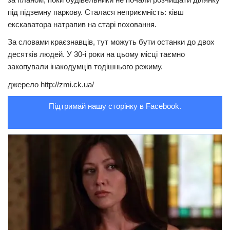
під підземну паркову. Сталася неприємність: ківш
Трагедії
екскаватора натрапив на старі поховання.
Курйози
За словами краєзнавців, тут можуть бути останки до двох
Суспільство
десятків людей. У 30-і роки на цьому місці таємно
закопували інакодумців тодішнього режиму.
Культура
джерело http://zmi.ck.ua/
Шоу-біз
Підтримай нашу сторінку в Facebook.
#Війна