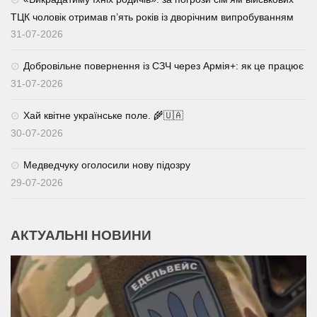
ТЦК чоловік отримав п’ять років із дворічним випробуванням
31-07-2026
Добровільне повернення із СЗЧ через Армія+: як це працює
31-07-2026
Хай квітне українське поле. 🌾🇺🇦
30-07-2026
Медведчуку оголосили нову підозру
29-07-2026
АКТУАЛЬНІ НОВИНИ