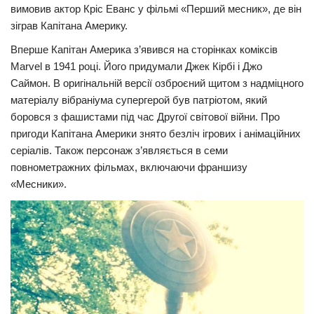
вимовив актор Кріс Еванс у фільмі «Перший месник», де він
Трагедії
зіграв Капітана Америку.
Курйози
Вперше Капітан Америка з’явився на сторінках коміксів
Marvel в 1941 році. Його придумали Джек Кірбі і Джо
Суспільство
Саймон. В оригінальній версії озброєний щитом з надміцного
Культура
матеріалу вібраніума супергерой був патріотом, який
боровся з фашистами під час Другої світової війни. Про
Шоу-біз
пригоди Капітана Америки знято безліч ігрових і анімаційних
#Війна
серіалів. Також персонаж з’являється в семи
повнометражних фільмах, включаючи франшизу
«Месники».