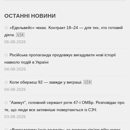
ОСТАННІ НОВИНИ
«Едельвейс» чекає. Контракт 18–24 — для тих, хто готовий
діяти. 🇺🇦
06-08-2026
Російська пропаганда продовжує вигадувати нові історії
навколо подій в Україні
04-08-2026
Коли обираєш 92 — завжди у виграші. 🇺🇦
04-08-2026
⁨”Азимут”, головний сержант роти 47-ї ОМБр. Розповідає про
те, що люди все активніше повертаються із СЗЧ.
03-08-2026
«Викрадатиму їхніх родичів»: за погрози сім’ям військових