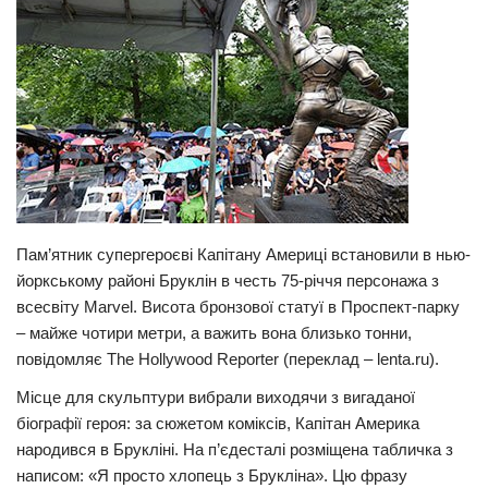
Прикарпаття
Економіка
Політика
Світ
Цікаво
Наука
Пам’ятник супергероєві Капітану Америці встановили в нью-
Технології
йоркському районі Бруклін в честь 75-річчя персонажа з
Історії
всесвіту Marvel. Висота бронзової статуї в Проспект-парку
– майже чотири метри, а важить вона близько тонни,
Рецепти
повідомляє The Hollywood Reporter (переклад – lenta.ru).
Привітання
Місце для скульптури вибрали виходячи з вигаданої
Здоров’я
біографії героя: за сюжетом коміксів, Капітан Америка
Події
народився в Брукліні. На п’єдесталі розміщена табличка з
написом: «Я просто хлопець з Брукліна». Цю фразу
Кримінал