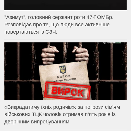
⁨”Азимут”, головний сержант роти 47-ї ОМБр.
Розповідає про те, що люди все активніше
повертаються із СЗЧ.
«Викрадатиму їхніх родичів»: за погрози сім’ям
військових ТЦК чоловік отримав п’ять років із
дворічним випробуванням