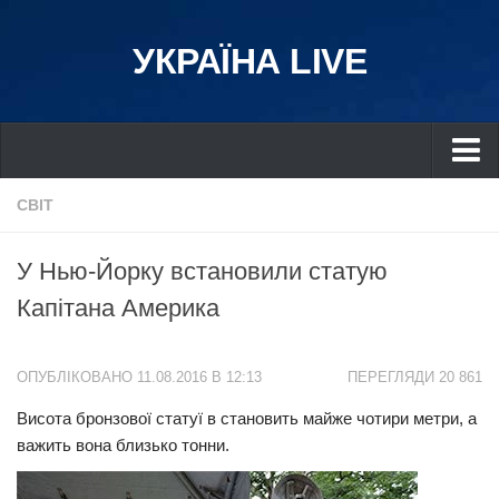
УКРАЇНА LIVE
Україна
СВІТ
Київ
У Нью-Йорку встановили статую
Дніпро
Капітана Америка
Львів
Івано-Франківськ
ОПУБЛІКОВАНО 11.08.2016 В 12:13
ПЕРЕГЛЯДИ 20 861
Харків
Висота бронзової статуї в становить майже чотири метри, а
Донбас
важить вона близько тонни.
Одеса
Схід