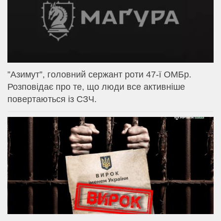
⁨”Азимут”, головний сержант роти 47-ї ОМБр.
Розповідає про те, що люди все активніше
повертаються із СЗЧ.