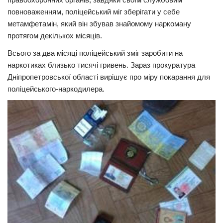
повноваженням, поліцейський міг зберігати у себе
Прикарпаття
метамфетамін, який він збував знайомому наркоману
Економіка
протягом декількох місяців.
Політика
Всього за два місяці поліцейський зміг заробити на
наркотиках близько тисячі гривень. Зараз прокуратура
Світ
Дніпропетровської області вирішує про міру покарання для
Цікаво
поліцейського-наркодилера.
Наука
Технології
Історії
Рецепти
Привітання
Здоров’я
Події
Кримінал