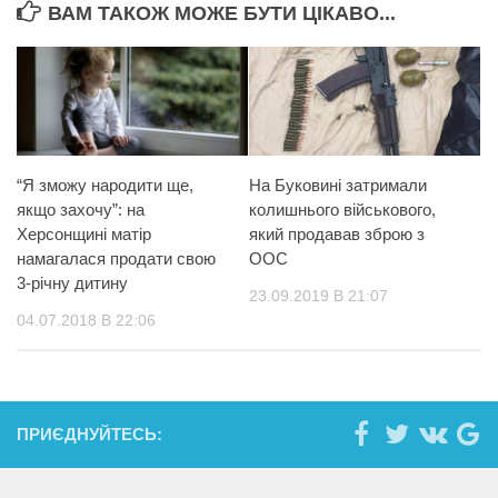
ВАМ ТАКОЖ МОЖЕ БУТИ ЦІКАВО...
“Я зможу народити ще,
На Буковині затримали
якщо захочу”: на
колишнього військового,
Херсонщині матір
який продавав зброю з
намагалася продати свою
ООС
3-річну дитину
23.09.2019 В 21:07
04.07.2018 В 22:06
ПРИЄДНУЙТЕСЬ: