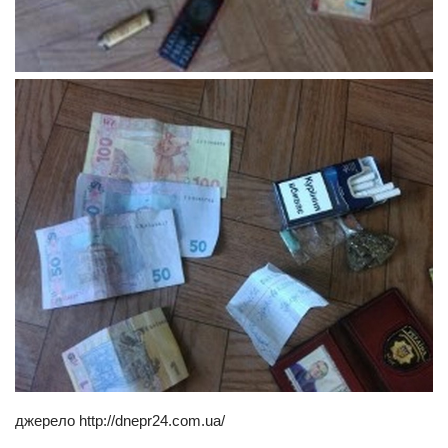
Трагедії
Курйози
Суспільство
Культура
Шоу-біз
#Війна
джерело http://dnepr24.com.ua/