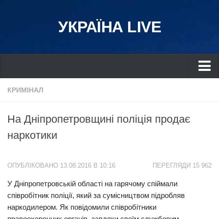
УКРАЇНА LIVE
Україна
КРИМІНАЛ
Київ
На Дніпропетровщині поліція продає
Дніпро
наркотики
Львів
Івано-Франківськ
ОПУБЛІКОВАНО 13.08.2016 В 10:16
ПЕРЕГЛЯДИ 15 962
Харків
У Дніпропетровській області на гарячому спіймали
Донбас
співробітник поліції, який за сумісництвом підробляв
Одеса
наркодилером. Як повідомили співробітники
Схід
правоохоронних органів, завдяки своїм службовим