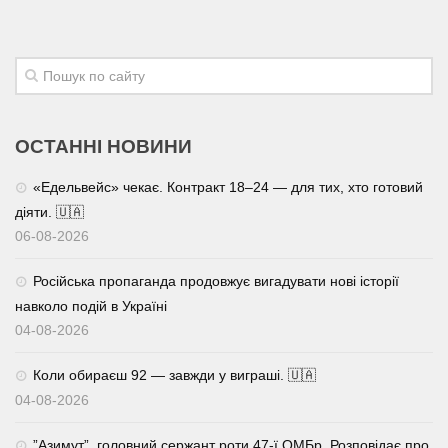
ОСТАННІ НОВИНИ
«Едельвейс» чекає. Контракт 18–24 — для тих, хто готовий
діяти. 🇺🇦
06-08-2026
Російська пропаганда продовжує вигадувати нові історії
навколо подій в Україні
04-08-2026
Коли обираєш 92 — завжди у виграші. 🇺🇦
04-08-2026
⁨”Азимут”, головний сержант роти 47-ї ОМБр. Розповідає про