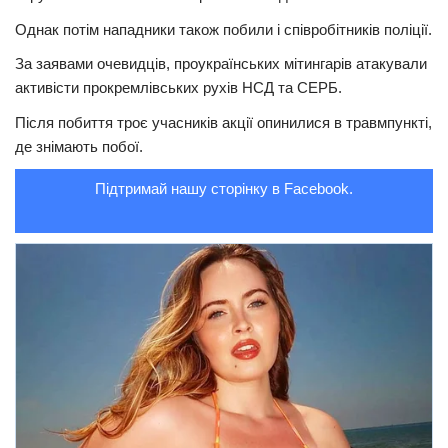
Однак потім нападники також побили і співробітників поліції.
Трагедії
За заявами очевидців, проукраїнських мітингарів атакували
Курйози
активісти прокремлівських рухів НСД та СЕРБ.
Суспільство
Після побиття троє учасників акції опинилися в травмпункті,
Культура
де знімають побої.
Шоу-біз
Підтримай нашу сторінку в Facebook.
#Війна