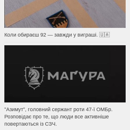
Коли обираєш 92 — завжди у виграші. 🇺🇦
⁨”Азимут”, головний сержант роти 47-ї ОМБр.
Розповідає про те, що люди все активніше
повертаються із СЗЧ.