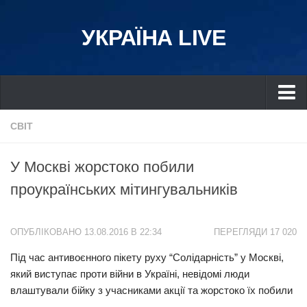
УКРАЇНА LIVE
Україна
СВІТ
Київ
У Москві жорстоко побили
Дніпро
проукраїнських мітингувальників
Львів
Івано-Франківськ
ОПУБЛІКОВАНО 13.08.2016 В 22:34
ПЕРЕГЛЯДИ 17 020
Харків
Під час антивоєнного пікету руху “Солідарність” у Москві,
Донбас
який виступає проти війни в Україні, невідомі люди
Одеса
влаштували бійку з учасниками акції та жорстоко їх побили
Схід