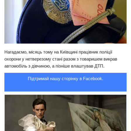
Трагедії
Курйози
Суспільство
Культура
Шоу-біз
Нагадаємо, місяць тому на Київщині працівник поліції
охорони у нетверезому стані разом з товаришем викрав
#Війна
автомобіль з дівчиною, а пізніше влаштував ДТП.
Підтримай нашу сторінку в Facebook.