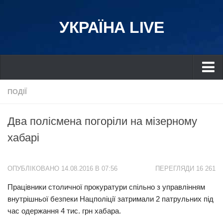
УКРАЇНА LIVE
Україна
ПОДІЇ
Київ
Два полісмена погоріли на мізерному
Дніпро
хабарі
Львів
Івано-Франківськ
ОПУБЛІКОВАНО 14.08.2016 В 07:56
ПЕРЕГЛЯДИ 16 261
Харків
Працівники столичної прокуратури спільно з управлінням
Донбас
внутрішньої безпеки Нацполіції затримали 2 патрульних під
Одеса
час одержання 4 тис. грн хабара.
Схід