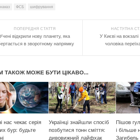
наказ
ФСБ
шифрування
ПОПЕРЕДНЯ СТАТТЯ
НАСТУПНА СТ
Учені відкрили нову планету, яка
У Києві на вокзалі 
бертається в зворотному напрямку
чоловіка переїх
М ТАКОЖ МОЖЕ БУТИ ЦІКАВО...
і нас чекає серія
Українці знайшли спосіб
Пішов гу
их бур: будьте
позбутися тонн сміття:
і більше 
ні
дивовижний лайфхак
Загибель 