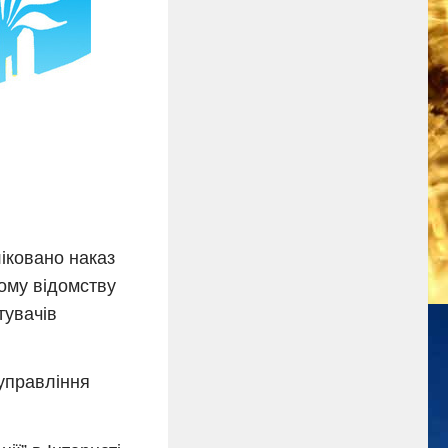
іковано наказ
ому відомству
тувачів
управління