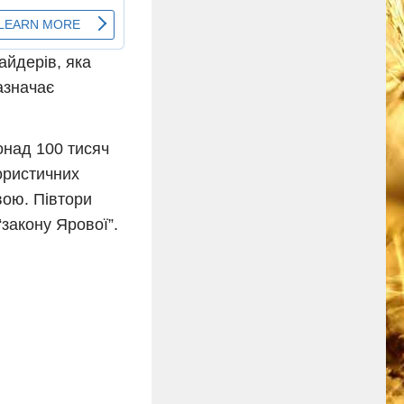
айдерів, яка
азначає
онад 100 тисяч
рористичних
вою. Півтори
“закону Ярової”.