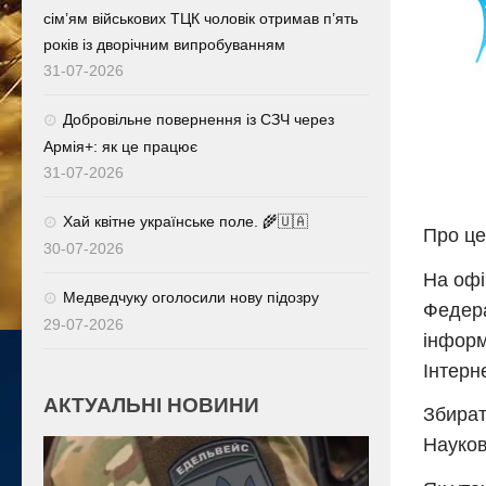
сім’ям військових ТЦК чоловік отримав п’ять
років із дворічним випробуванням
31-07-2026
Добровільне повернення із СЗЧ через
Армія+: як це працює
31-07-2026
Хай квітне українське поле. 🌾🇺🇦
Про це
30-07-2026
На офі
Медведчуку оголосили нову підозру
Федера
29-07-2026
інформ
Інтерне
АКТУАЛЬНІ НОВИНИ
Збират
Науков