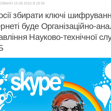
ОВАНО 15.08.2016 В 18:56
осії збирати ключі шифруванн
ернеті буде Організаційно-ана
авління Науково-технічної сл
Б