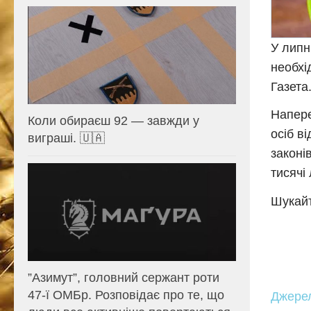
У липн
необхі
Газета
Напере
Коли обираєш 92 — завжди у
осіб в
виграші. 🇺🇦
законі
тисячі
Шукайт
⁨”Азимут”, головний сержант роти
47-ї ОМБр. Розповідає про те, що
Джере