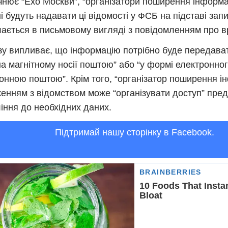
чнює “Ехо Москви”, “організатори поширення інформаці
і будуть надавати ці відомості у ФСБ на підставі запи
ається в письмовому вигляді з повідомленням про в
зу випливає, що інформацію потрібно буде передава
а магнітному носії поштою” або “у формі електронно
онною поштою”. Крім того, “організатор поширення ін
енням з відомством може “організувати доступ” пре
іння до необхідних даних.
Підтримай нашу сторінку в Facebook.