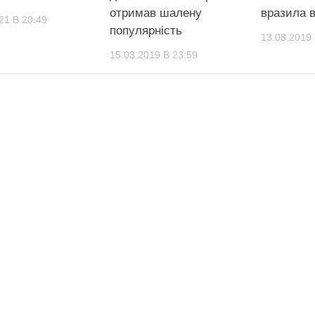
отримав шалену
вразила в
21 В 20:49
популярність
13.08.2019 
15.03.2019 В 23:59