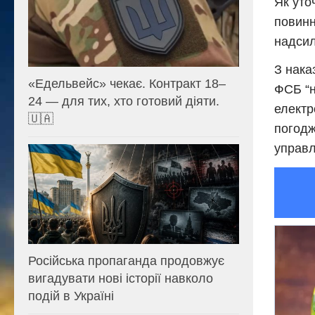
Як уто
повинн
надсил
З нака
«Едельвейс» чекає. Контракт 18–
ФСБ “н
24 — для тих, хто готовий діяти.
електр
🇺🇦
погодж
управл
Російська пропаганда продовжує
вигадувати нові історії навколо
подій в Україні