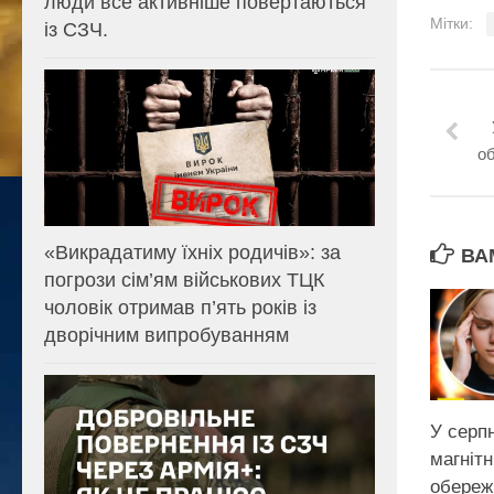
люди все активніше повертаються
Мітки:
із СЗЧ.
о
«Викрадатиму їхніх родичів»: за
ВА
погрози сім’ям військових ТЦК
чоловік отримав п’ять років із
дворічним випробуванням
У серпн
магнітн
обереж