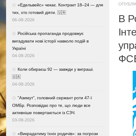
ОПУБЛІК
«Едельвейс» чекає. Контракт 18–24 — для
тих, хто готовий діяти. 🇺🇦
В Р
06-08-2026
Інт
Російська пропаганда продовжує
вигадувати нові історії навколо подій в
упр
Україні
ФС
04-08-2026
Коли обираєш 92 — завжди у виграші.
🇺🇦
04-08-2026
⁨”Азимут”, головний сержант роти 47-ї
ОМБр. Розповідає про те, що люди все
активніше повертаються із СЗЧ.
03-08-2026
«Викрадатиму їхніх родичів»: за погрози