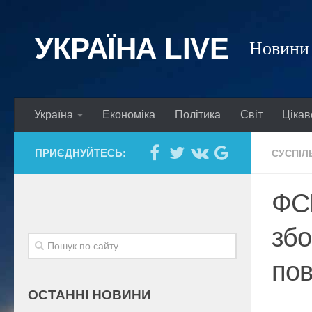
УКРАЇНА LIVE
Новини 
Україна
Економіка
Політика
Світ
Цікав
ПРИЄДНУЙТЕСЬ:
СУСПІЛ
ФСБ
збо
пов
ОСТАННІ НОВИНИ