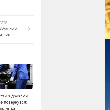
АТТЯ
30-річного
ав потяг
ляти з друзями
не повернувся:
підлітка