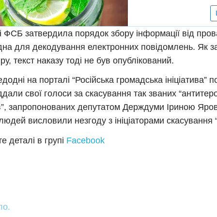
і ФСБ затвердила порядок збору інформації від пров
дна для декодування електронних повідомлень. Як з
.ру, текст наказу тоді не був опублікований.
додні на порталі “Російська громадська ініціатива” п
іддали свої голоси за скасування так званих “антите
в”, запропонованих депутатом Держдуми Іриною Яро
 людей висловили незгоду з ініціаторами скасування 
е деталі в групі
Facebook
ло.