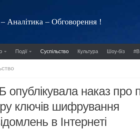
– Аналітика – Обговорення !
о
Події
Суспільство
Культура
Шоу-біз
#В
ЬСТВО
 опублікувала наказ про 
ру ключів шифрування
ідомлень в Інтернеті