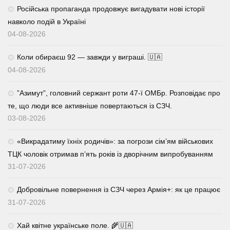
Російська пропаганда продовжує вигадувати нові історії
навколо подій в Україні
04-08-2026
Коли обираєш 92 — завжди у виграші. 🇺🇦
04-08-2026
⁨”Азимут”, головний сержант роти 47-ї ОМБр. Розповідає про
те, що люди все активніше повертаються із СЗЧ.
03-08-2026
«Викрадатиму їхніх родичів»: за погрози сім’ям військових
ТЦК чоловік отримав п’ять років із дворічним випробуванням
31-07-2026
Добровільне повернення із СЗЧ через Армія+: як це працює
31-07-2026
Хай квітне українське поле. 🌾🇺🇦