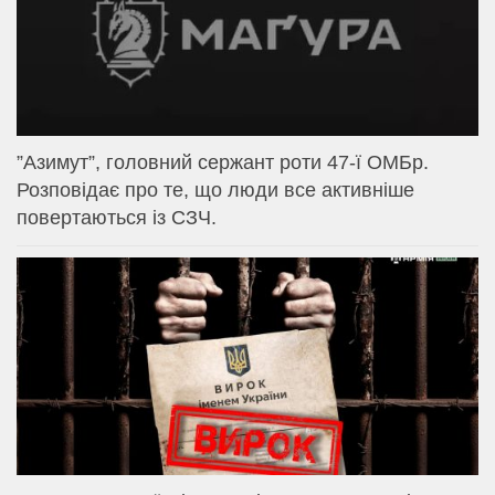
⁨”Азимут”, головний сержант роти 47-ї ОМБр.
Розповідає про те, що люди все активніше
повертаються із СЗЧ.