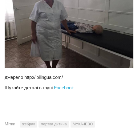
джерело http://ibilingua.com/
Шукайте деталі в групі
Facebook
Мітки:
жебрак
мертва дитина
МУКАЧЕВО