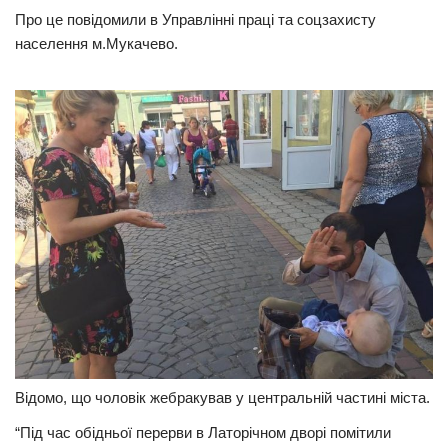
Про це повідомили в Управлінні праці та соцзахисту
Прикарпаття
населення м.Мукачево.
Економіка
Політика
Світ
Цікаво
Наука
Технології
Історії
Рецепти
Привітання
Здоров’я
Відомо, що чоловік жебракував у центральній частині міста.
Події
“Під час обідньої перерви в Латорічном дворі помітили
Кримінал