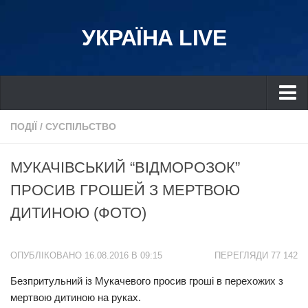
УКРАЇНА LIVE
Україна
ПОДІЇ
/
СУСПІЛЬСТВО
Київ
МУКАЧІВСЬКИЙ “ВІДМОРОЗОК”
Дніпро
ПРОСИВ ГРОШЕЙ З МЕРТВОЮ
Львів
ДИТИНОЮ (ФОТО)
Івано-Франківськ
Харків
ОПУБЛІКОВАНО 16.08.2016 В 09:15
ПЕРЕГЛЯДИ 77 142
Донбас
Безпритульний із Мукачевого просив гроші в перехожих з
Одеса
мертвою дитиною на руках.
Схід