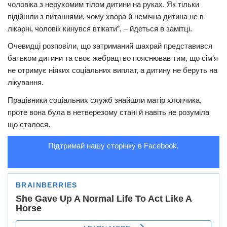
чоловіка з нерухомим тілом дитини на руках. Як тільки
Трагедії
підійшли з питаннями, чому хвора й немічна дитина не в
лікарні, чоловік кинувся втікати”, – йдеться в замітці.
Курйози
Очевидці розповіли, що затриманий шахрай представився
Суспільство
батьком дитини та своє жебрацтво пояснював тим, що сім’я
Культура
не отримує ніяких соціальних виплат, а дитину не беруть на
лікування.
Шоу-біз
Працівники соціальних служб знайшли матір хлопчика,
#Війна
проте вона була в нетверезому стані й навіть не розуміла
що сталося.
Підтримай нашу сторінку в Facebook.