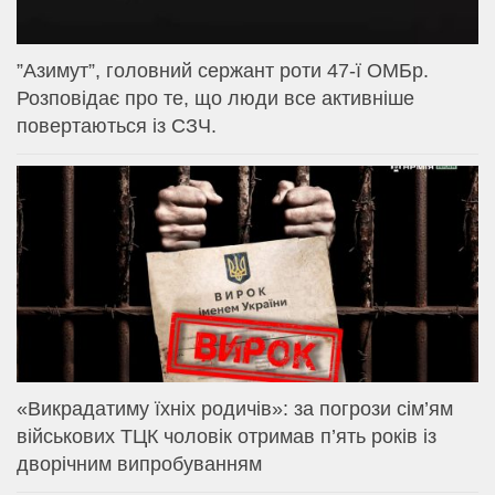
⁨”Азимут”, головний сержант роти 47-ї ОМБр.
Розповідає про те, що люди все активніше
повертаються із СЗЧ.
«Викрадатиму їхніх родичів»: за погрози сім’ям
військових ТЦК чоловік отримав п’ять років із
дворічним випробуванням