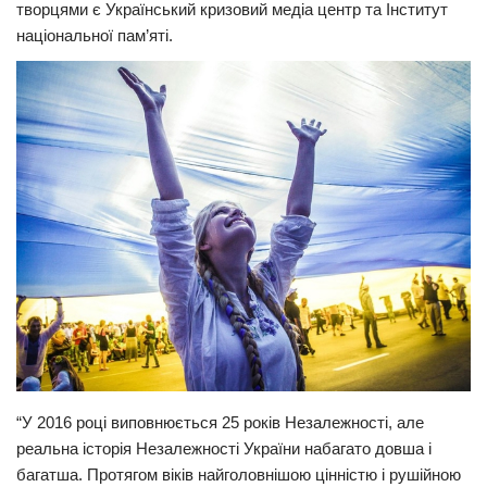
творцями є Український кризовий медіа центр та Інститут
Прикарпаття
національної пам’яті.
Економіка
Політика
Світ
Цікаво
Наука
Технології
Історії
Рецепти
Привітання
Здоров’я
“У 2016 році виповнюється 25 років Незалежності, але
Події
реальна історія Незалежності України набагато довша і
багатша. Протягом віків найголовнішою цінністю і рушійною
Кримінал