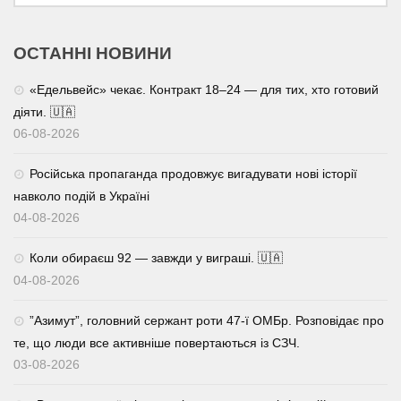
ОСТАННІ НОВИНИ
«Едельвейс» чекає. Контракт 18–24 — для тих, хто готовий
діяти. 🇺🇦
06-08-2026
Російська пропаганда продовжує вигадувати нові історії
навколо подій в Україні
04-08-2026
Коли обираєш 92 — завжди у виграші. 🇺🇦
04-08-2026
⁨”Азимут”, головний сержант роти 47-ї ОМБр. Розповідає про
те, що люди все активніше повертаються із СЗЧ.
03-08-2026