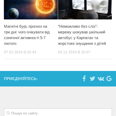
Магнітні бурі, прогноз на
“Неможливо без сліз”:
три дні: чого очікувати від
мережу шокував шкільний
сонячної активності 5-7
автобус у Карпатах та
лютого
жорстоке знущання з дітей
07.02.2024 В 20:43
03.12.2019 В 16:07
ПРИЄДНУЙТЕСЬ: