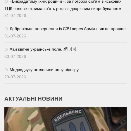
«Викрадатиму їхніх родичів»: за погрози сім’ям військових
ТЦК чоловік отримав п’ять років із дворічним випробуванням
31-07-2026
Добровільне повернення із СЗЧ через Армія+: як це працює
31-07-2026
Хай квітне українське поле. 🌾🇺🇦
30-07-2026
Медведчуку оголосили нову підозру
29-07-2026
АКТУАЛЬНІ НОВИНИ