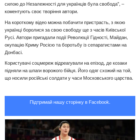
силою до Незалежності для українців була свобода”, –
Трагедії
коментують своє творіння автори.
Курйози
На короткому відео можна побачити пристрасть, з якою
українці боролися за свою свободу ще з часів Київської
Суспільство
Русі. Автори пригадали події Революції Гідності, Майдан,
Культура
окупацію Криму Росією та боротьбу із сепаратистами на
Донбасі.
Шоу-біз
Користувачі соцмереж відреагували на епізод, де козаки
#Війна
підняли на шпаги ворожого бійця. Його одяг схожий на той,
що носили російські солдати у часи Московського царства.
Підтримай нашу сторінку в Facebook.