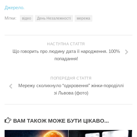
Джерело.
Мітки:
відео
День Незалежності
мережа
НАСТУПНА СТАТТЯ
Що говорить про людину дата її народження. 100%
попадання!
ПОПЕРЕДНЯ СТАТТЯ
Мережу сколихнуло “одкровення” жінки-породіллі
зі Львова (фото)
ВАМ ТАКОЖ МОЖЕ БУТИ ЦІКАВО...