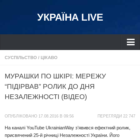
УКРАЇНА LIVE
Україна
СУСПІЛЬСТВО
/
ЦІКАВО
Київ
МУРАШКИ ПО ШКІРІ: МЕРЕЖУ
Дніпро
“ПІДІРВАВ” РОЛИК ДО ДНЯ
Львів
НЕЗАЛЕЖНОСТІ (ВІДЕО)
Івано-Франківськ
Харків
ОПУБЛІКОВАНО 17.08.2016 В 09:56
ПЕРЕГЛЯДИ 22 747
Донбас
На каналі YouTube UkrainianWay з’явився ефектний ролик,
Одеса
присвячений 25-й річниці Незалежності України. Його
Схід