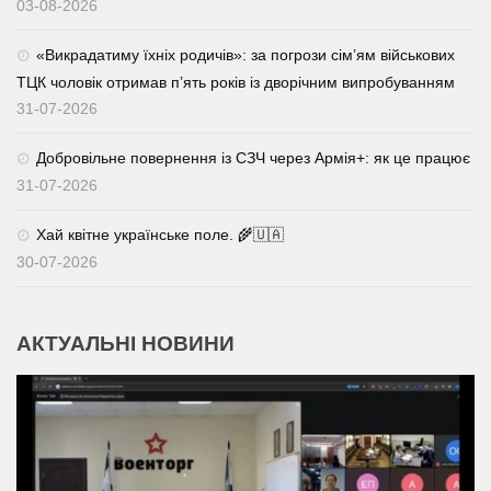
03-08-2026
«Викрадатиму їхніх родичів»: за погрози сім’ям військових
ТЦК чоловік отримав п’ять років із дворічним випробуванням
31-07-2026
Добровільне повернення із СЗЧ через Армія+: як це працює
31-07-2026
Хай квітне українське поле. 🌾🇺🇦
30-07-2026
АКТУАЛЬНІ НОВИНИ