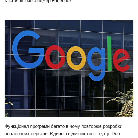
Microsoft і месенджер Facebook
Прикарпаття
Економіка
Політика
Світ
Цікаво
Наука
Технології
Історії
Рецепти
Привітання
Здоров’я
Функціонал програми багато в чому повторює розробки
Події
аналогічних сервісів. Єдиною відмінністю є те, що Duo
Кримінал