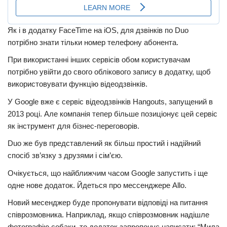
Як і в додатку FaceTime на iOS, для дзвінків по Duo
потрібно знати тільки номер телефону абонента.
При використанні інших сервісів обом користувачам
потрібно увійти до свого облікового запису в додатку, щоб
використовувати функцію відеодзвінків.
У Google вже є сервіс відеодзвінків Hangouts, запущений в
2013 році. Але компанія тепер більше позиціонує цей сервіс
як інструмент для бізнес-переговорів.
Duo же був представлений як більш простий і надійний
спосіб зв’язку з друзями і сім’єю.
Очікується, що найближчим часом Google запустить і ще
одне нове додаток. Йдеться про мессенджере Allo.
Новий месенджер буде пропонувати відповіді на питання
співрозмовника. Наприклад, якщо співрозмовник надішле
фотографію собаки, то додаток запропонує написати: “Мила