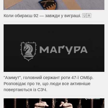
Коли обираєш 92 — завжди у виграші. 🇺🇦
⁨”Азимут”, головний сержант роти 47-ї ОМБр.
Розповідає про те, що люди все активніше
повертаються із СЗЧ.