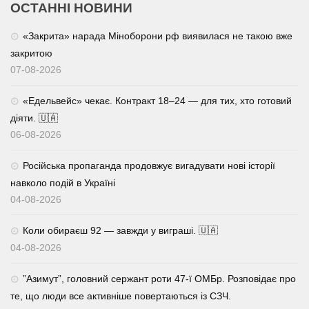
ОСТАННІ НОВИНИ
«Закрита» нарада Міноборони рф виявилася не такою вже
закритою
07-08-2026
«Едельвейс» чекає. Контракт 18–24 — для тих, хто готовий
діяти. 🇺🇦
06-08-2026
Російська пропаганда продовжує вигадувати нові історії
навколо подій в Україні
04-08-2026
Коли обираєш 92 — завжди у виграші. 🇺🇦
04-08-2026
⁨”Азимут”, головний сержант роти 47-ї ОМБр. Розповідає про
те, що люди все активніше повертаються із СЗЧ.