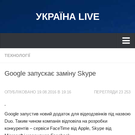
УКРАЇНА LIVE
Україна
ТЕХНОЛОГІЇ
Київ
Google запускає заміну Skype
Дніпро
Львів
ОПУБЛІКОВАНО 19.08.2016 В 19:16
ПЕРЕГЛЯДИ 23 253
Івано-Франківськ
Харків
Google запустив новий додаток для відеодзвінків під назвою
Донбас
Duo. Таким чином компанія відповіла на розробки
Одеса
конкурентів – сервіси FaceTime від Apple, Skype від
Схід