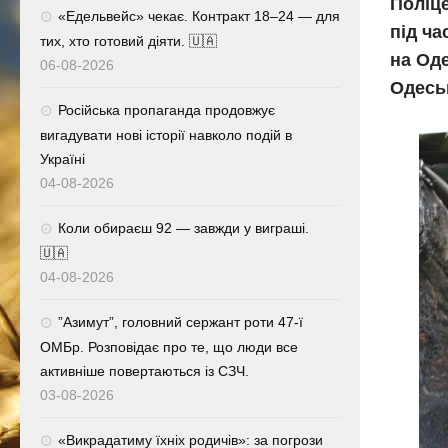
Поліце
«Едельвейс» чекає. Контракт 18–24 — для
під ча
тих, хто готовий діяти. 🇺🇦
на Оде
06-08-2026
Одеськ
Російська пропаганда продовжує
вигадувати нові історії навколо подій в
Україні
04-08-2026
Коли обираєш 92 — завжди у виграші.
🇺🇦
04-08-2026
⁨”Азимут”, головний сержант роти 47-ї
ОМБр. Розповідає про те, що люди все
активніше повертаються із СЗЧ.
03-08-2026
«Викрадатиму їхніх родичів»: за погрози