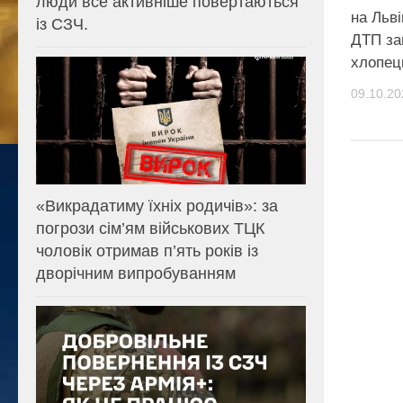
люди все активніше повертаються
на Льв
із СЗЧ.
ДТП за
хлопец
09.10.20
«Викрадатиму їхніх родичів»: за
погрози сім’ям військових ТЦК
чоловік отримав п’ять років із
дворічним випробуванням