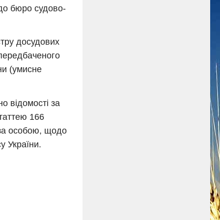
до бюро судово-
стру досудових
 передбаченого
ни (умисне
о відомості за
таттею 166
 за особою, щодо
у України.