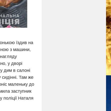
донькою їздив на
иною з машини,
 нагляду
но, у дворі
ку дим в салоні
 сидінні. Там же
поніс маленьку до
омила заступник
у поліції Наталя