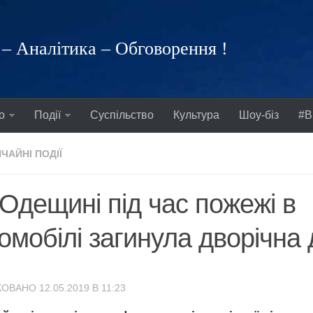
– Аналітика – Обговорення !
о
Події
Суспільство
Культура
Шоу-біз
#В
ЧАЙНІ ПОДІЇ
Одещині під час пожежі в
омобілі загинула дворічна 
ОВАНО 12.05.2019 В 11:23