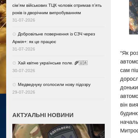
сім’ям військових ТЦК чоловік отримав п’ять
років із дворічним випробуванням
31-07-2026
Добровільне повернення із СЗЧ через
Армія+: як це працює
31-07-2026
“Як ро
автомо
Хай квітне українське поле. 🌾🇺🇦
сам пі
30-07-2026
доросл
Медведчуку оголосили нову підозру
доньки
29-07-2026
автомо
він ви
будинк
АКТУАЛЬНІ НОВИНИ
началь
Митро