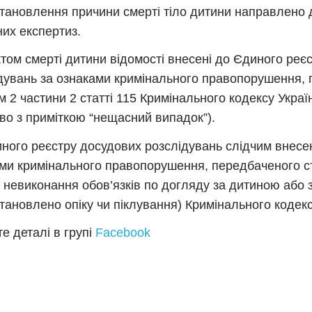
тановлення причини смерті тіло дитини направлено 
их експертиз.
том смерті дитини відомості внесені до Єдиного реє
дувань за ознаками кримінального правопорушення,
м 2 частини 2 статті 115 Кримінального кодексу Украї
во з приміткою “нещасний випадок”).
ного реєстру досудових розслідувань слідчим внесен
ми кримінального правопорушення, передбаченого с
е невиконання обов’язків по догляду за дитиною або
становлено опіку чи піклування) Кримінального кодекс
е деталі в групі
Facebook