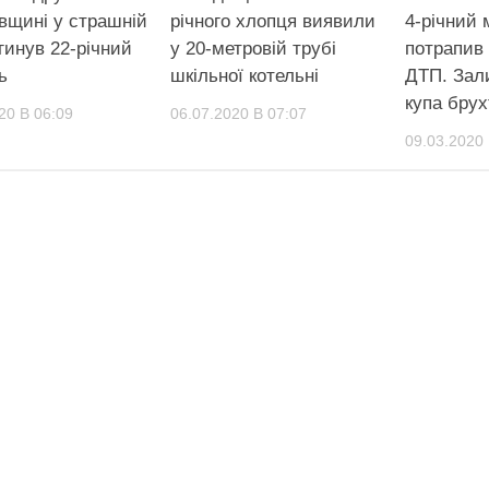
івщині у страшній
річного хлопця виявили
4-річний
гинув 22-річний
у 20-метровій трубі
потрапив
ь
шкільної котельні
ДТП. Зал
купа брух
20 В 06:09
06.07.2020 В 07:07
09.03.2020 