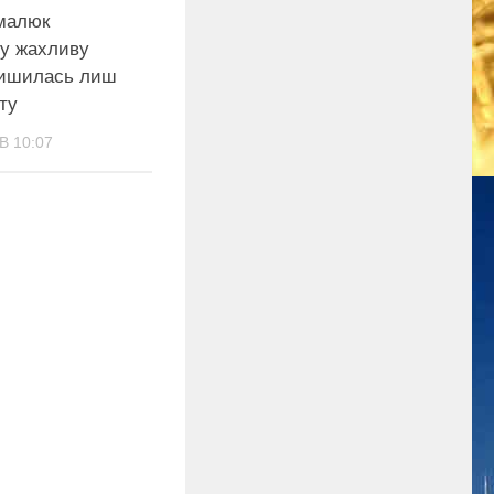
 малюк
 у жахливу
ишилась лиш
ту
В 10:07