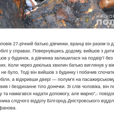
зповів 27-річний батько дівчинки, вранці він разом із 
білі у справах. Повернувшись додому, вийшов з дит
шов у будинок, а дівчинка залишилася на подвір’ї без
их. Коли через декілька хвилин батько виглянув у вік
 не було. Тоді він вийшов з будинку і побачив спочат
біля, а відкривши двері — полум’я на пасажирському
явив і бездиханне тіло донечки. Зі слів чоловіка, він 
у та намагався надати допомогу, але марно“,- повід
ника слідчого відділу Білгород-Дністровського відділ
фанова.