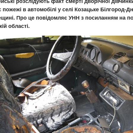
йські розслідують факт смерті дворічної дівчинки
с пожежі в автомобілі у селі Козацьке Білгород-Д
щині. Про це повідомляє УНН з посиланням на по
ій області.