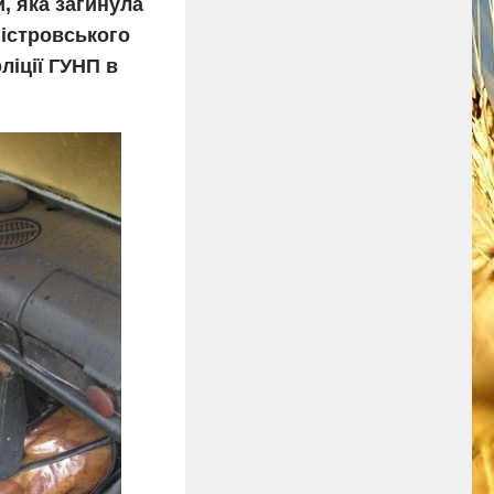
, яка загинула
ністровського
ліції ГУНП в