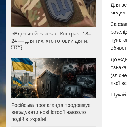
Для вс
медичн
За фак
розслі
«Едельвейс» чекає. Контракт 18–
пункто
24 — для тих, хто готовий діяти.
вбивст
🇺🇦
До Єди
ознака
(злісн
якої в
Шукайт
Російська пропаганда продовжує
вигадувати нові історії навколо
подій в Україні