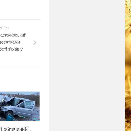
АТТЯ
пасажирський
десятками
сті з’їхав у
і обпечений”.