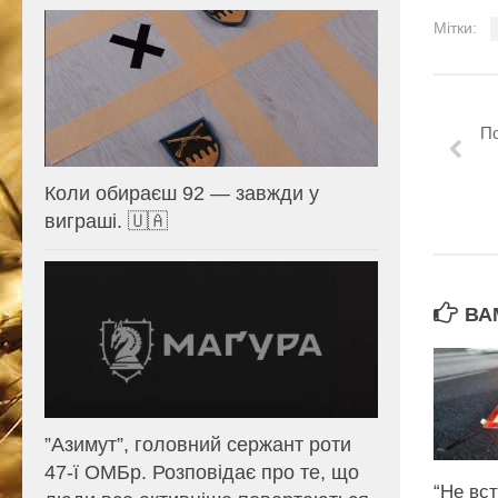
Мітки:
По
Коли обираєш 92 — завжди у
виграші. 🇺🇦
ВА
⁨”Азимут”, головний сержант роти
47-ї ОМБр. Розповідає про те, що
“Не вс