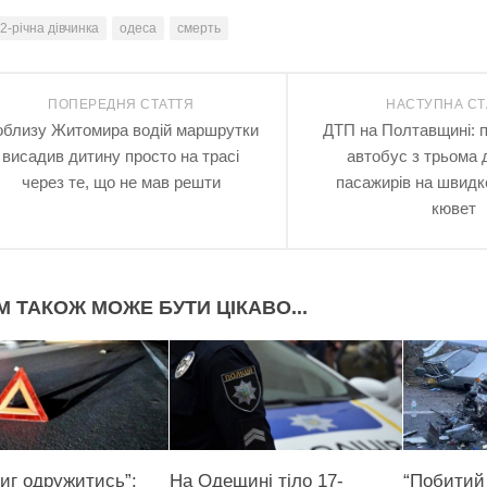
2-річна дівчинка
одеса
смерть
ПОПЕРЕДНЯ СТАТТЯ
НАСТУПНА СТ
близу Житомира водій маршрутки
ДТП на Полтавщині: 
висадив дитину просто на трасі
автобус з трьома 
через те, що не мав решти
пасажирів на швидко
кювет
М ТАКОЖ МОЖЕ БУТИ ЦІКАВО...
тиг одружитись”:
На Одещині тіло 17-
“Побитий 