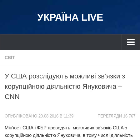
УКРАЇНА LIVE
Україна
СВІТ
Київ
У США розслідують можливі зв’язки з
Дніпро
корупційною діяльністю Януковича –
Львів
CNN
Івано-Франківськ
Харків
ОПУБЛІКОВАНО 20.08.2016 В 11:39
ПЕРЕГЛЯДИ 16 767
Донбас
Мін’юст США і ФБР проводять можливих зв’язків США з
Одеса
корупційною діяльністю Януковича, в тому числі діяльність
Схід