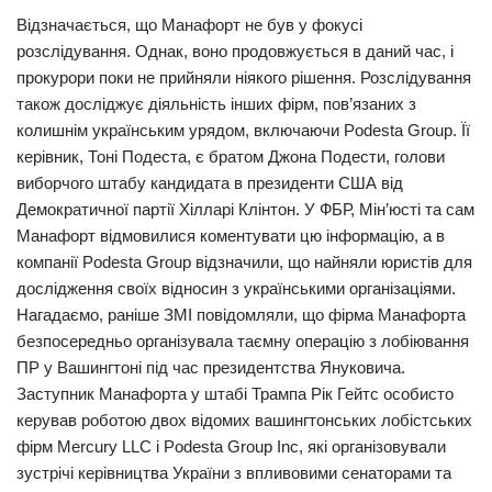
Відзначається, що Манафорт не був у фокусі
Трагедії
розслідування. Однак, воно продовжується в даний час, і
Курйози
прокурори поки не прийняли ніякого рішення. Розслідування
також досліджує діяльність інших фірм, пов’язаних з
Суспільство
колишнім українським урядом, включаючи Podesta Group. Її
Культура
керівник, Тоні Подеста, є братом Джона Подести, голови
виборчого штабу кандидата в президенти США від
Шоу-біз
Демократичної партії Хілларі Клінтон. У ФБР, Мін’юсті та сам
#Війна
Манафорт відмовилися коментувати цю інформацію, а в
компанії Podesta Group відзначили, що найняли юристів для
дослідження своїх відносин з українськими організаціями.
Нагадаємо, раніше ЗМІ повідомляли, що фірма Манафорта
безпосередньо організувала таємну операцію з лобіювання
ПР у Вашингтоні під час президентства Януковича.
Заступник Манафорта у штабі Трампа Рік Гейтс особисто
керував роботою двох відомих вашингтонських лобістських
фірм Mercury LLC і Podesta Group Inc, які організовували
зустрічі керівництва України з впливовими сенаторами та