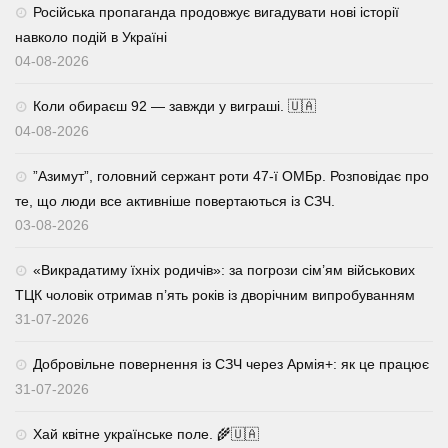
Російська пропаганда продовжує вигадувати нові історії
навколо подій в Україні
04-08-2026
Коли обираєш 92 — завжди у виграші. 🇺🇦
04-08-2026
⁨”Азимут”, головний сержант роти 47-ї ОМБр. Розповідає про
те, що люди все активніше повертаються із СЗЧ.
03-08-2026
«Викрадатиму їхніх родичів»: за погрози сім’ям військових
ТЦК чоловік отримав п’ять років із дворічним випробуванням
31-07-2026
Добровільне повернення із СЗЧ через Армія+: як це працює
31-07-2026
Хай квітне українське поле. 🌾🇺🇦