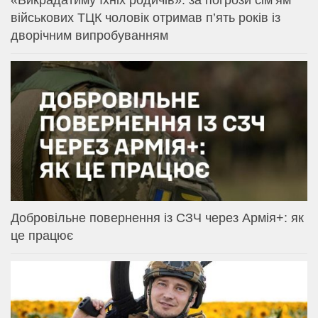
«Викрадатиму їхніх родичів»: за погрози сім’ям
військових ТЦК чоловік отримав п’ять років із
дворічним випробуванням
Добровільне повернення із СЗЧ через Армія+: як
це працює