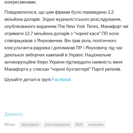
конгресменами.
Повідомлялося, що цим фірмам було переведено 2,2
мільйона доларів. Згідно журналістського розслідування,
опублікованого виданням The New York Times, Манафорт міг
отримати 12,7 мільйона доларів з “чорної каси” ПР, коли
співпрацював з Януковичем. Він грав роль політичного
консультанта-радника і допомагав ПР і Януковичу під час
декількох виборчих кампаній в Україні. Національне
антикорупційне бюро України підтвердило наявність імені
Манафорта у списках “чорної бухгалтерії” Партії регіонів.
Шукайте деталі в групі
Facebook
Джерело.
Мітки:
Манафорт
розслідування
ФБР
янукович