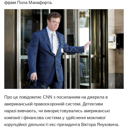
фірми Пола Манафорта.
Прикарпаття
Економіка
Політика
Світ
Цікаво
Наука
Технології
Історії
Рецепти
Про це повідомляє CNN з посиланням на джерела в
Привітання
американській правоохоронній системі. Детективи
Здоров’я
наразі вивчають, чи використовувались американські
Події
компанії і фінансова система у здійсненні можливої
корупційної діяльності екс-президента Віктора Януковича.
Кримінал