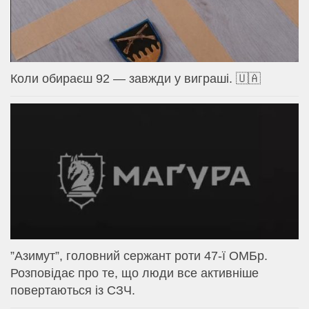
Коли обираєш 92 — завжди у виграші. 🇺🇦
⁨”Азимут”, головний сержант роти 47-ї ОМБр.
Розповідає про те, що люди все активніше
повертаються із СЗЧ.