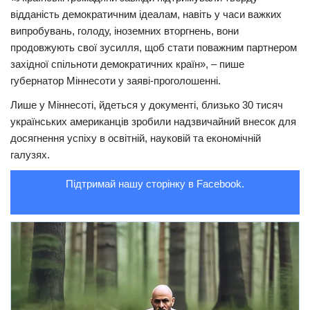
відданість демократичним ідеалам, навіть у часи важких
Трагедії
випробувань, голоду, іноземних вторгнень, вони
Курйози
продовжують свої зусилля, щоб стати поважним партнером
західної спільноти демократичних країн», – пише
Суспільство
губернатор Міннесоти у заяві-проголошенні.
Культура
Лише у Міннесоті, йдеться у документі, близько 30 тисяч
Шоу-біз
українських американців зробили надзвичайний внесок для
досягнення успіху в освітній, науковій та економічній
#Війна
галузях.
Підтримай нашу сторінку в Facebook.