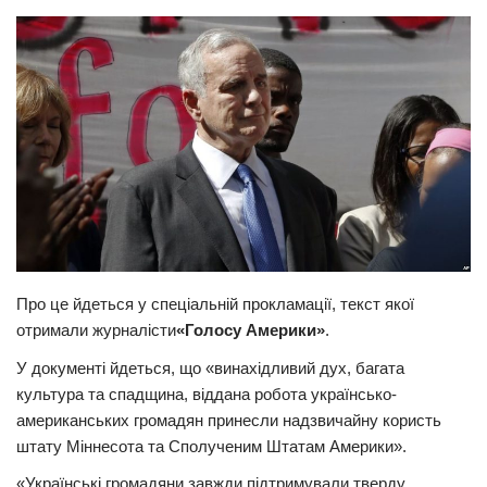
Прикарпаття
Економіка
Політика
Світ
Цікаво
Наука
Технології
Історії
Про це йдеться у спеціальній прокламації, текст якої
отримали журналісти
«Голосу Америки»
.
Рецепти
У документі йдеться, що «винахідливий дух, багата
Привітання
культура та спадщина, віддана робота українсько-
Здоров’я
американських громадян принесли надзвичайну користь
штату Міннесота та Сполученим Штатам Америки».
Події
«Українські громадяни завжди підтримували тверду
Кримінал