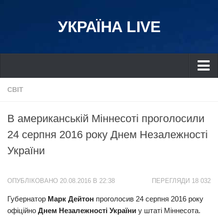
УКРАЇНА LIVE
Україна
СВІТ
Київ
В американській Міннесоті проголосили
Дніпро
24 серпня 2016 року Днем Незалежності
Львів
України
Івано-Франківськ
Харків
ОПУБЛІКОВАНО 20.08.2016 В 22:38
ПЕРЕГЛЯДИ 18 032
Донбас
Губернатор
Марк Дейтон
проголосив 24 серпня 2016 року
Одеса
офіційно
Днем Незалежності України
у штаті Міннесота.
Схід