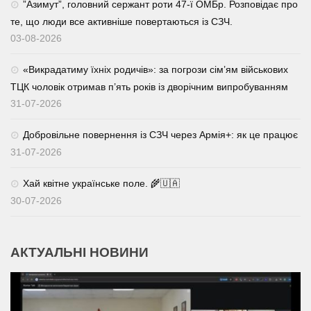
⁨”Азимут”, головний сержант роти 47-ї ОМБр. Розповідає про
те, що люди все активніше повертаються із СЗЧ.
03-08-2026
«Викрадатиму їхніх родичів»: за погрози сім’ям військових
ТЦК чоловік отримав п’ять років із дворічним випробуванням
31-07-2026
Добровільне повернення із СЗЧ через Армія+: як це працює
31-07-2026
Хай квітне українське поле. 🌾🇺🇦
30-07-2026
АКТУАЛЬНІ НОВИНИ