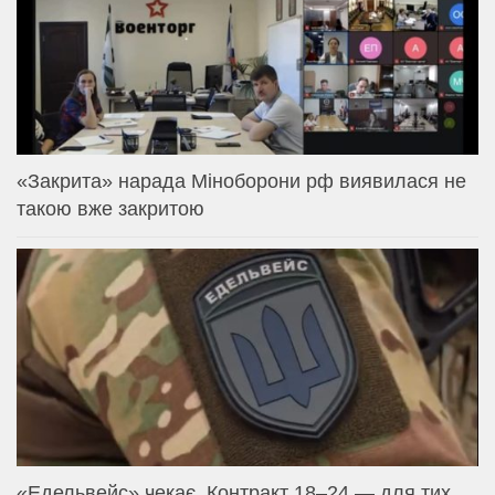
«Закрита» нарада Міноборони рф виявилася не
такою вже закритою
«Едельвейс» чекає. Контракт 18–24 — для тих,