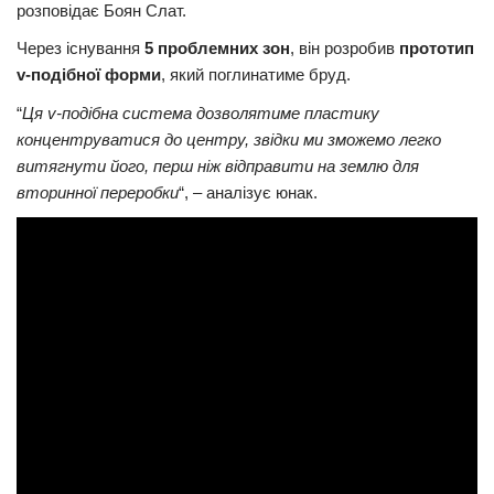
розповідає Боян Слат.
Трагедії
Через існування
5 проблемних зон
, він розробив
прототип
Курйози
v-подібної форми
, який поглинатиме бруд.
Суспільство
“
Ця v-подібна система дозволятиме пластику
концентруватися до центру, звідки ми зможемо легко
Культура
витягнути його, перш ніж відправити на землю для
Шоу-біз
вторинної переробки
“, – аналізує юнак.
#Війна