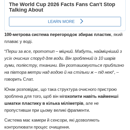
100-метрова система перегородок збирає пластик
, який
плаває у воді.
“
Перш за все, прототип – міцний. Мабуть, найміцніший з
усіх очисних споруд для води. Він зроблений із 10 шарів
гуми, поліестру, тканини. Він розташовується приблизно
на півтора метри над водою й на стільки ж – під нею
“, –
говорить Слат.
Юнак розповідає, що така структура очисного пристрою
зроблена для того, щоб він міг
охопити навіть найменші
шматки пластику в кілька міліметрів
, але не
пропустивши при цьому великі фрагменти.
Система має камери й сенсори, які дозволяють
контролювати процес очищення.