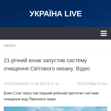
УКРАЇНА LIVE
Україна
НАУКА
Київ
21-річний юнак запустив систему
Дніпро
очищення Світового океану. Відео
Львів
Івано-Франківськ
ОПУБЛІКОВАНО 23.08.2016 В 01:33
ПЕРЕГЛЯДИ 23 943
Харків
Боян Слат запустив перший робочий прототип системи
Донбас
очищення вод Північного моря.
Одеса
Схід