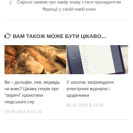
Саркозі заявив про намір знову стати президентом
Франції у своїй новій книзі
ВАМ ТАКОЖ МОЖЕ БУТИ ЦІКАВО...
Ви – дельфін, лев, ведмідь
У школах запровадили
чи вовк? Цікава теорія про
електронні журнали і
“звірячі” хронотипи
щоденники
людського сну
05.02.2019 В 14:02
18.09.2016 В 15:15