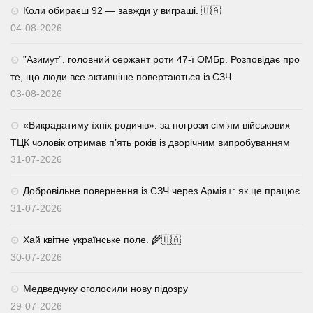
Коли обираєш 92 — завжди у виграші. 🇺🇦
04-08-2026
⁨”Азимут”, головний сержант роти 47-ї ОМБр. Розповідає про
те, що люди все активніше повертаються із СЗЧ.
03-08-2026
«Викрадатиму їхніх родичів»: за погрози сім’ям військових
ТЦК чоловік отримав п’ять років із дворічним випробуванням
31-07-2026
Добровільне повернення із СЗЧ через Армія+: як це працює
31-07-2026
Хай квітне українське поле. 🌾🇺🇦
30-07-2026
Медведчуку оголосили нову підозру
29-07-2026