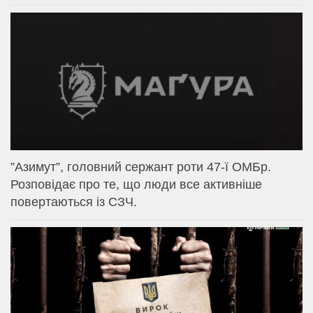
⁨”Азимут”, головний сержант роти 47-ї ОМБр.
Розповідає про те, що люди все активніше
повертаються із СЗЧ.