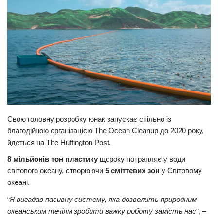
Прикарпаття
Економіка
Політика
Світ
Цікаво
Наука
Свою головну розробку юнак запускає спільно із
Технології
благодійною організацією The Ocean Cleanup до 2020 року,
Історії
йдеться на The Huffington Post.
Рецепти
8 мільйонів тон пластику
щороку потрапляє у води
Привітання
світового океану, створюючи
5 сміттєвих зон
у Світовому
океані.
Здоров’я
“
Я вигадав пасивну систему, яка дозволить природним
Події
океанським течіям зробити важку роботу замість наc
“, –
Кримінал