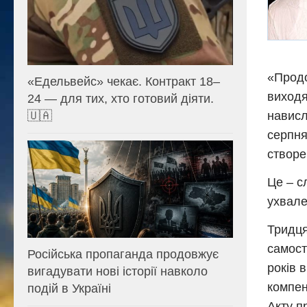
«Продо
«Едельвейс» чекає. Контракт 18–
виходя
24 — для тих, хто готовий діяти.
🇺🇦
нависл
серпня
створе
Це – с
ухвале
Тридця
самост
Російська пропаганда продовжує
років 
вигадувати нові історії навколо
компен
подій в Україні
Акту п