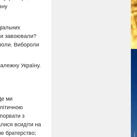
вну
ціальних
чи завоювали?
роли. Вибороли
езалежну Україну.
Це ми
олітичною
порвати з
алися всидіти на
не братерство;