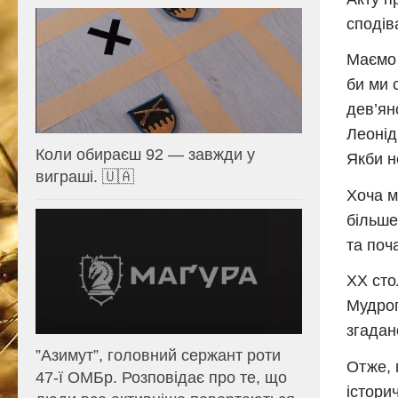
сподів
Маємо 
би ми 
дев’ян
Леонід
Коли обираєш 92 — завжди у
Якби н
виграші. 🇺🇦
Хоча м
більше
та поч
XX сто
Мудрог
згадано
⁨”Азимут”, головний сержант роти
Отже, 
47-ї ОМБр. Розповідає про те, що
істори