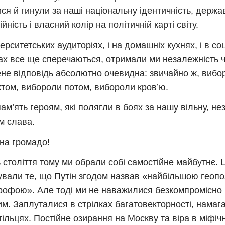
ся й гинули за наші національну ідентичність, держа
йність і власний колір на політичній карті світу.
іверситетських аудиторіях, і на домашніх кухнях, і в со
х все ще сперечаються, отримали ми незалежність 
не відповідь абсолютно очевидна: звичайно ж, вибо
ктом, вибороли потом, вибороли кров’ю.
пам’ять героям, які полягли в боях за нашу вільну, н
їм слава.
на громадо!
 століття тому ми обрали собі самостійне майбутнє. 
вали те, що Путін згодом назвав «найбільшою геоп
рофою». Але тоді ми не наважилися безкомпромісно 
м. Заплуталися в стрілках багатовекторності, намаг
тільцях. Постійне озирання на Москву та віра в міфіч