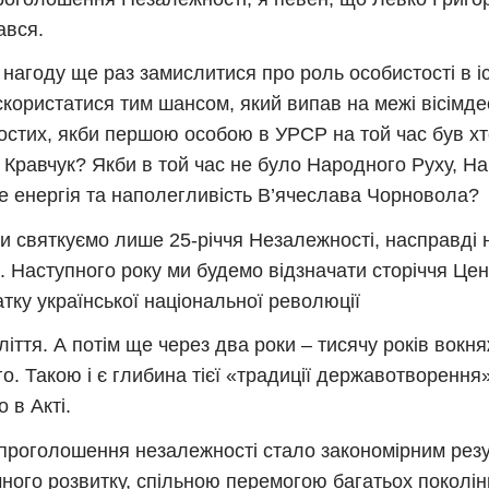
ався.
нагоду ще раз замислитися про роль особистості в іс
скористатися тим шансом, який випав на межі вісімде
остих, якби першою особою в УРСР на той час був хт
 Кравчук? Якби в той час не було Народного Руху, Н
е енергія та наполегливість В’ячеслава Чорновола?
и святкуємо лише 25-річчя Незалежності, насправді 
. Наступного року ми будемо відзначати сторіччя Це
атку української національної революції
ліття. А потім ще через два роки – тисячу років вок
о. Такою і є глибина тієї «традиції державотворення»
 в Акті.
проголошення незалежності стало закономірним рез
чного розвитку, спільною перемогою багатьох поколінь 