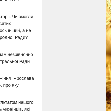
торії. Чи змогли
сятих-
ось інший, а не
ародної Ради?
нам незрівнянно
нтральної Ради
няжіння Ярослава
, про яку
ультатом нашого
українців, які