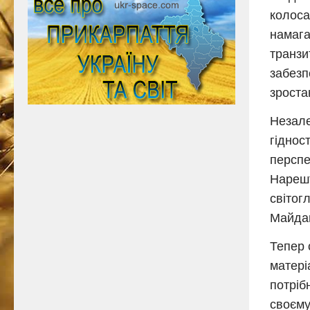
колоса
намага
транзи
забезп
зроста
Незале
гіднос
перспе
Нарешт
світог
Майдан
Тепер 
матері
потріб
своєму