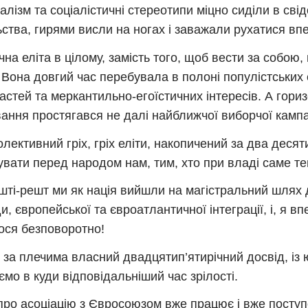
алізм та соціалістичні стереотипи міцно сиділи в свід
ьства, гирями висли на ногах і заважали рухатися вп
чна еліта в цілому, замість того, щоб вести за собою,
. Вона довгий час перебувала в полоні популістських
астей та меркантильно-егоїстичних інтересів. А горизо
ання простягався не далі найближчої виборчої кампа
колективний гріх, гріх еліти, накопичений за два деся
увати перед народом нам, тим, хто при владі саме те
шті-решт ми як нація вийшли на магістральний шлях 
и, європейської та євроатлантичної інтеграції, і, я в
ося безповоротно!
за плечима власний двадцятип’ятирічний досвід, із 
ємо в куди відповідальніший час зрілості.
про асоціацію з Євросоюзом вже працює і вже поступ