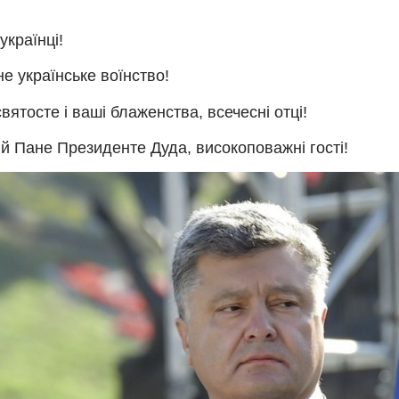
українці!
не українське воїнство!
вятосте і ваші блаженства, всечесні отці!
й Пане Президенте Дуда, високоповажні гості!