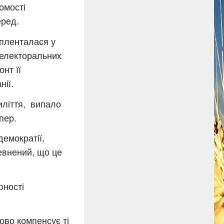
омості
еред.
 пленталася у
 електоральних
нт її
нії.
тиліття, випало
пер.
демократії,
певнений, що це
юності
ово компенсує ті