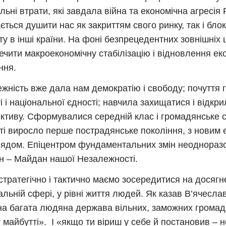
льні втрати, які завдала війна та економічна агресія 
ється душити нас як закриттям свого ринку, так і бл
ту в інші країни. На фоні безпрецедентних зовнішніх
ечити макроекономічну стабілізацію і відновлення ек
ння.
жність вже дала нам демократію і свободу; почуття 
ті і національної єдності; навчила захищатися і відкр
ктиву. Cформувалися середній клас і громадянське с
і виросло перше пострадянське покоління, з новим
лядом. Епіцентром фундаментальних змін неоднораз
 – Майдан нашої Незалежності.
стратегічно і тактично маємо зосередитися на досягн
альній сфері, у рівні життя людей. Як казав В’ячесла
на багата людяна держава вільних, заможних громад
 майбутті». І «якщо ти віриш у себе й постановив – не