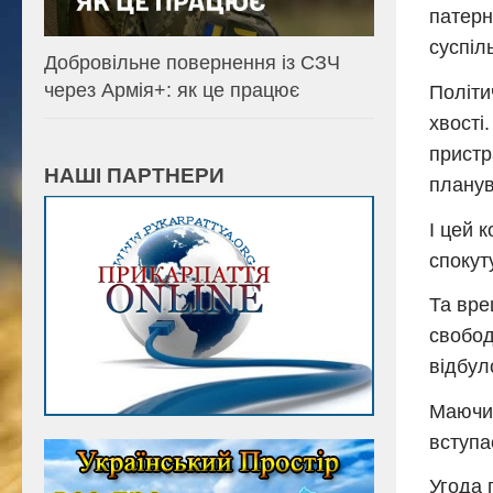
патерн
суспіл
Добровільне повернення із СЗЧ
через Армія+: як це працює
Політи
хвості
пристр
НАШІ ПАРТНЕРИ
планув
І цей 
спокут
Та вре
свобод
відбул
Маючи 
вступа
Угода 