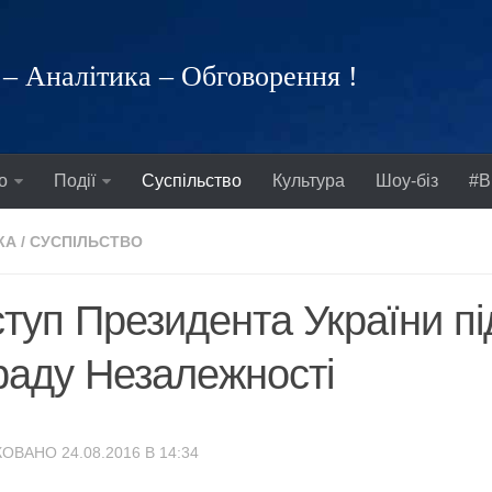
– Аналітика – Обговорення !
о
Події
Суспільство
Культура
Шоу-біз
#В
КА
/
СУСПІЛЬСТВО
туп Президента України пі
аду Незалежності
ОВАНО 24.08.2016 В 14:34