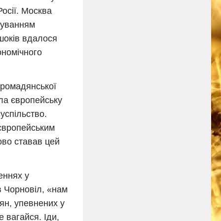
Росії. Москва
окуванням
 шоків вдалося
ономічного
громадянської
ила європейську
успільство.
 європейським
ово ставав цей
еннях у
в Чорновіл, «нам
ян, упевнених у
 вагайся. Іди,