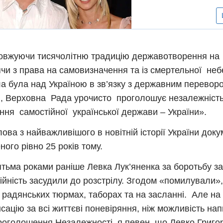
вжуючи тисячолітню традицію державотворення на У
чи з права на самовизначення та із смертельної неб
а була над Україною в зв’язку з державним перево
, Верховна Рада урочисто проголошує незалежність
ння самостійної української держави – України».
лова з найважливішого в новітній історії України доку
ного рівно 25 років тому.
тьма роками раніше Левка Лук’яненка за боротьбу з
ійність засудили до розстрілу. Згодом «помилували», 
в радянських тюрмах, таборах та на засланні. Але на
сацію за всі життєві поневіряння, ніж можливість на
роголошення Незалежності, я певен, що Левко Григор