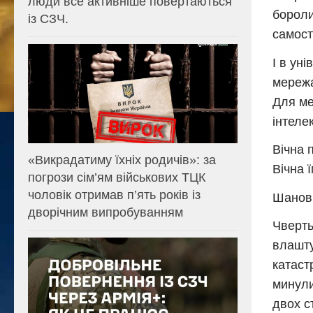
люди все активніше повертаються
бороли
із СЗЧ.
самості
І в ун
мережа
Для ме
інтеле
Вічна 
«Викрадатиму їхніх родичів»: за
Вічна 
погрози сім’ям військових ТЦК
чоловік отримав п’ять років із
Шанов
дворічним випробуванням
Чверть
влашту
катаст
минули
двох с