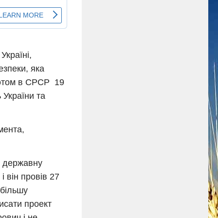
країні,
езпеки, яка
ротом в СРСР 19
 України та
мента,
а державну
і він провів 27
 більшу
писати проект
ович і не