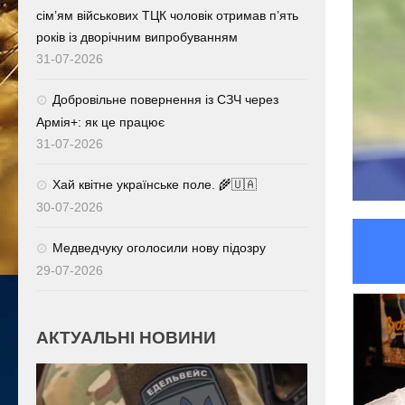
сім’ям військових ТЦК чоловік отримав п’ять
років із дворічним випробуванням
31-07-2026
Добровільне повернення із СЗЧ через
Армія+: як це працює
31-07-2026
Хай квітне українське поле. 🌾🇺🇦
30-07-2026
Медведчуку оголосили нову підозру
29-07-2026
АКТУАЛЬНІ НОВИНИ