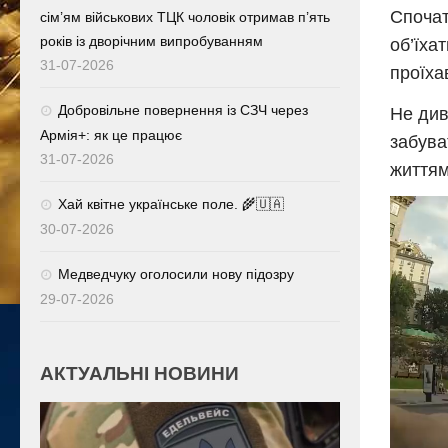
Спочат
сім’ям військових ТЦК чоловік отримав п’ять
років із дворічним випробуванням
об’їха
31-07-2026
проїха
Добровільне повернення із СЗЧ через
Не див
Армія+: як це працює
забува
31-07-2026
життям
Хай квітне українське поле. 🌾🇺🇦
Відеоп
30-07-2026
Медведчуку оголосили нову підозру
29-07-2026
АКТУАЛЬНІ НОВИНИ