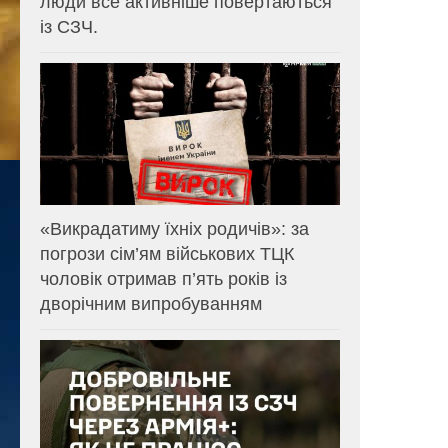
люди все активніше повертаються
із СЗЧ.
«Викрадатиму їхніх родичів»: за
погрози сім’ям військових ТЦК
чоловік отримав п’ять років із
дворічним випробуванням