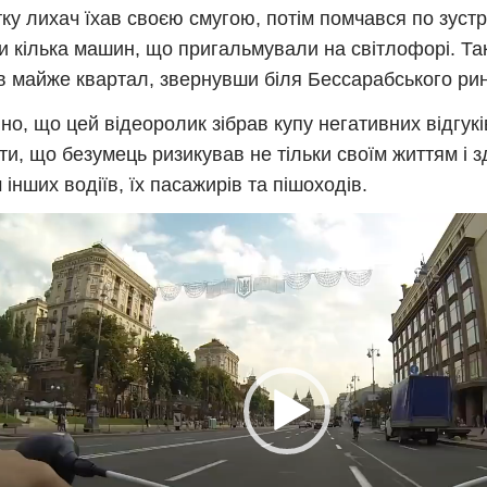
ку лихач їхав своєю смугою, потім помчався по зустр
ти кілька машин, що пригальмували на світлофорі. Та
в майже квартал, звернувши біля Бессарабського рин
но, що цей відеоролик зібрав купу негативних відгукі
ти, що безумець ризикував не тільки своїм життям і з
 інших водіїв, їх пасажирів та пішоходів.
рогравач