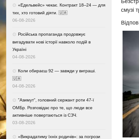
Безстр
«Едельвейс» чекає. Контракт 18–24 — для
смузі 
тих, хто готовий діяти. 🇺🇦
06-08-2026
Відпов
Російська пропаганда продовжує
вигадувати нові історії навколо подій в
Україні
04-08-2026
Коли обираєш 92 — завжди у виграші.
🇺🇦
04-08-2026
⁨”Азимут”, головний сержант роти 47-ї
ОМБр. Розповідає про те, що люди все
активніше повертаються із СЗЧ.
03-08-2026
«Викрадатиму їхніх родичів»: за погрози