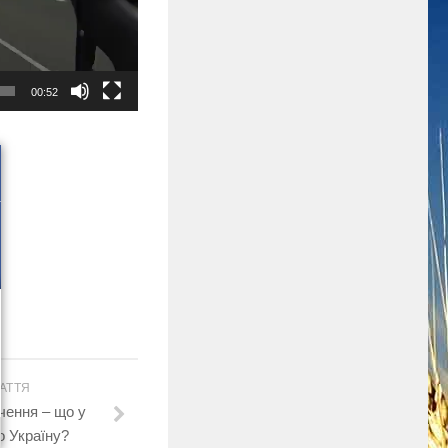
00:52
АТТЯ
чення – що у
о Україну?