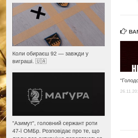
ВА
Коли обираєш 92 — завжди у
виграші. 🇺🇦
“Голод
26.11.20
⁨”Азимут”, головний сержант роти
47-ї ОМБр. Розповідає про те, що