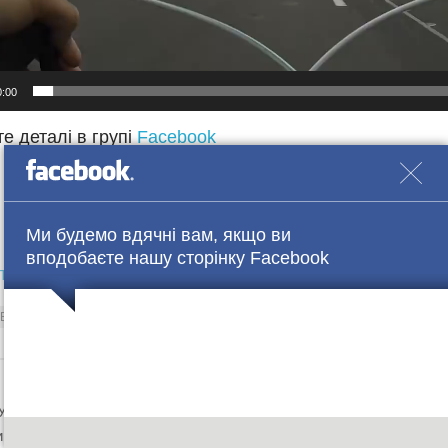
0:00
е деталі в групі
Facebook
Ми будемо вдячні вам, якщо ви
вподобаєте нашу сторінку Facebook
ло.
ВЕЛОСИПЕДИСТ-ЕКСТРЕМАЛ
Київ
шок
ПОПЕРЕДНЯ СТАТТЯ
НАСТУПНА СТ
Україна успішно провела перший
Крим, зерно і Євроба
ипробувальний пуск ракети нового
Лондоні знають пр