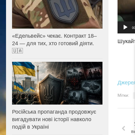
0
«Едельвейс» чекає. Контракт 18–
Шукайт
24 — для тих, хто готовий діяти.
🇺🇦
Джере
Мітки:
Російська пропаганда продовжує
вигадувати нові історії навколо
подій в Україні
в