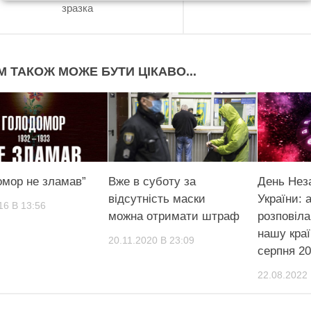
зразка
М ТАКОЖ МОЖЕ БУТИ ЦІКАВО...
омор не зламав”
Вже в суботу за
День Нез
відсутність маски
України: 
16 В 13:56
можна отримати штраф
розповіла
нашу краї
20.11.2020 В 23:09
серпня 20
22.08.2022 