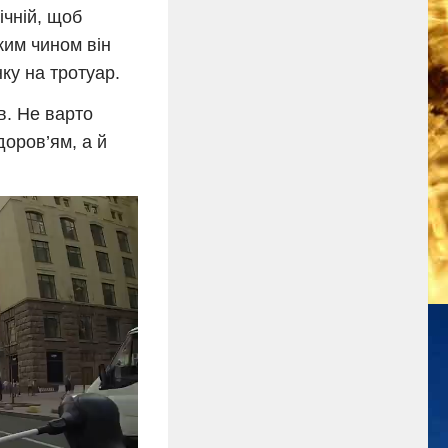
ічній, щоб
ким чином він
ку на тротуар.
в. Не варто
доров’ям, а й