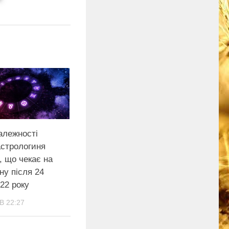
алежності
астрологиня
, що чекає на
ну після 24
22 року
В 22:27