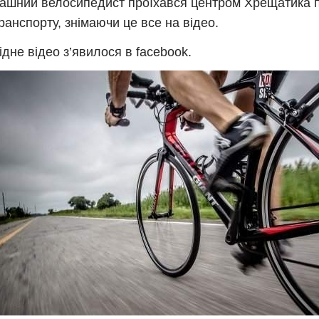
ашний велосипедист проїхався центром Хрещатика по
транспорту, знімаючи це все на відео.
ідне відео з’явилося в facebook.