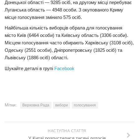
Донецької області — 9285 осіб, на другому місці перебуває
Луганська область — 4948 особи. З окупованого Криму
Трагедії
місце голосування змінило 575 осіб.
Курйози
Найбільша кількість виборців обрала для голосування
Суспільство
місто Київ (6464 особи) та Київську область (3306 особи).
Культура
Місцем голосування часто обирають Харківську (3108 осіб),
Одеську (2551 особи), Дніпропетровську (1825 осіб) та
Шоу-біз
Львівську (1886 осіб) області.
#Війна
Шукайте деталі в групі
Facebook
Мітки:
Верховна Рада
вибори
голосування
НАСТУПНА СТАТТЯ
У Китаї розпустилися тисячі лотосів