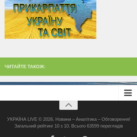
ЧИТАЙТЕ ТАКОЖ:
Головна
Про сайт
УКРАЇНА LIVE © 2026. Новини – Аналітика – Обговорення!
Загальний рейтинг
10
з
10
.
Всього
63599
переглядів
Реклама