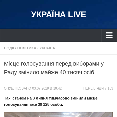
УКРАЇНА LIVE
Україна
ПОДІЇ
/
ПОЛІТИКА
/
УКРАЇНА
Київ
Місце голосування перед виборами у
Дніпро
Раду змінило майже 40 тисяч осіб
Львів
Івано-Франківськ
ОПУБЛІКОВАНО 03.07.2019 В 19:42
ПЕРЕГЛЯДИ 7 153
Харків
Так, станом на 3 липня тимчасово змінили місце
Донбас
голосування вже 39 128 особи.
Одеса
Схід