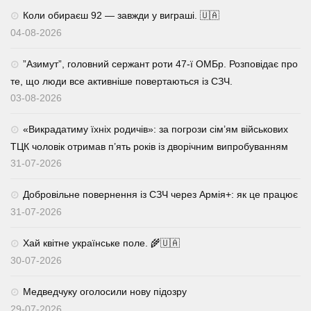
Коли обираєш 92 — завжди у виграші. 🇺🇦
04-08-2026
⁨”Азимут”, головний сержант роти 47-ї ОМБр. Розповідає про
те, що люди все активніше повертаються із СЗЧ.
03-08-2026
«Викрадатиму їхніх родичів»: за погрози сім’ям військових
ТЦК чоловік отримав п’ять років із дворічним випробуванням
31-07-2026
Добровільне повернення із СЗЧ через Армія+: як це працює
31-07-2026
Хай квітне українське поле. 🌾🇺🇦
30-07-2026
Медведчуку оголосили нову підозру
29-07-2026