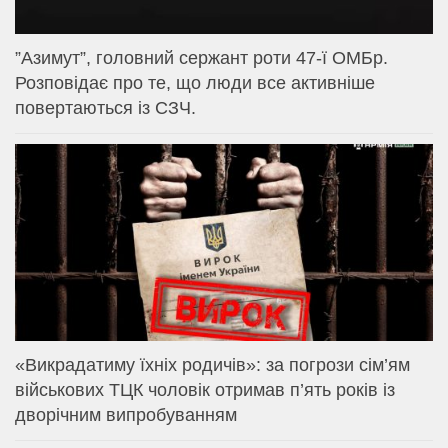
⁨”Азимут”, головний сержант роти 47-ї ОМБр.
Розповідає про те, що люди все активніше
повертаються із СЗЧ.
«Викрадатиму їхніх родичів»: за погрози сім’ям
військових ТЦК чоловік отримав п’ять років із
дворічним випробуванням