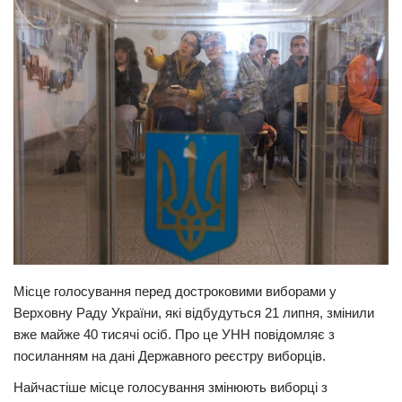
Прикарпаття
Економіка
Політика
Світ
Цікаво
Наука
Технології
Історії
Рецепти
Місце голосування перед достроковими виборами у
Привітання
Верховну Раду України, які відбудуться 21 липня, змінили
вже майже 40 тисячі осіб. Про це УНН повідомляє з
Здоров’я
посиланням на дані Державного реєстру виборців.
Події
Найчастіше місце голосування змінюють виборці з
Кримінал