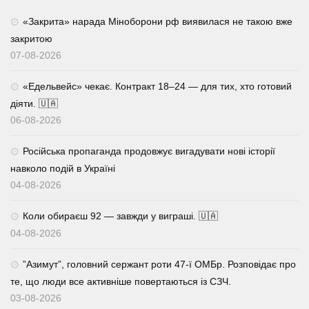
«Закрита» нарада Міноборони рф виявилася не такою вже
закритою
07-08-2026
«Едельвейс» чекає. Контракт 18–24 — для тих, хто готовий
діяти. 🇺🇦
06-08-2026
Російська пропаганда продовжує вигадувати нові історії
навколо подій в Україні
04-08-2026
Коли обираєш 92 — завжди у виграші. 🇺🇦
04-08-2026
⁨”Азимут”, головний сержант роти 47-ї ОМБр. Розповідає про
те, що люди все активніше повертаються із СЗЧ.
03-08-2026