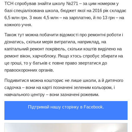
ТСН спробував знайти школу №271 – за цим номером у
Трагедії
базі спеціалізована школа, бюджет якої на 2016 рік складає
6,5 млн грн. З яких 4,5 млн – на зарплатню, й по 13 грн – на
Курйози
кожного учня.
Суспільство
Також тут можна побачити відомості про ремонтні роботи і
Культура
дізнатись, скільки мерія витратила, наприклад, на
капітальний ремонт покрівель, скільки коштів виділено на
Шоу-біз
ремонт вікон, харчоблоку. Якщо хтось спробує збирати на
#Війна
це гроші, то у батьків є повне право звертатися до
правоохоронних органів.
Подивитися можна кошторис не лише школи, а й дитячого
садочка – вони на карті позначені зеленим кольором, і
навчального центру – вони зазначені рожевим.
Підтримай нашу сторінку в Facebook.