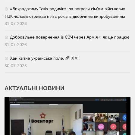
«Викрадатиму їхніх родичів»: за погрози сім’ям військових
ТЦК чоловік отримав п’ять років із дворічним випробуванням
31-07-2026
Добровільне повернення із СЗЧ через Армія+: як це працює
31-07-2026
Хай квітне українське поле. 🌾🇺🇦
30-07-2026
АКТУАЛЬНІ НОВИНИ