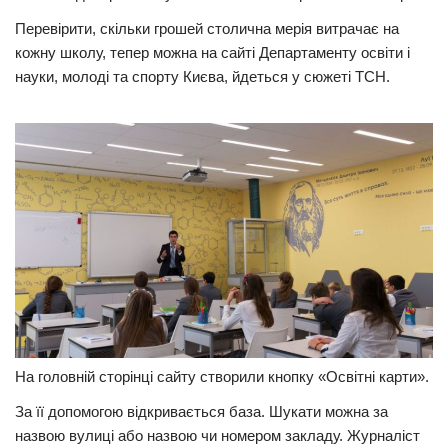
Перевірити, скільки грошей столична мерія витрачає на
Прикарпаття
кожну школу, тепер можна на сайті Департаменту освіти і
Економіка
науки, молоді та спорту Києва, йдеться у сюжеті ТСН.
Політика
Світ
Цікаво
Наука
Технології
Історії
Рецепти
Привітання
Здоров’я
На головній сторінці сайту створили кнопку «Освітні карти».
Події
За її допомогою відкривається база. Шукати можна за
назвою вулиці або назвою чи номером закладу. Журналіст
Кримінал