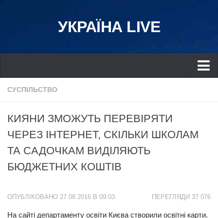
УКРАЇНА LIVE
Україна
СУСПІЛЬСТВО
Київ
КИЯНИ ЗМОЖУТЬ ПЕРЕВІРЯТИ
Дніпро
ЧЕРЕЗ ІНТЕРНЕТ, СКІЛЬКИ ШКОЛАМ
Львів
ТА САДОЧКАМ ВИДІЛЯЮТЬ
Івано-Франківськ
БЮДЖЕТНИХ КОШТІВ
Харків
Донбас
ОПУБЛІКОВАНО 27.08.2016 В 09:03
ПЕРЕГЛЯДИ 37 076
Одеса
На сайті департаменту освіти Києва створили освітні карти.
Схід