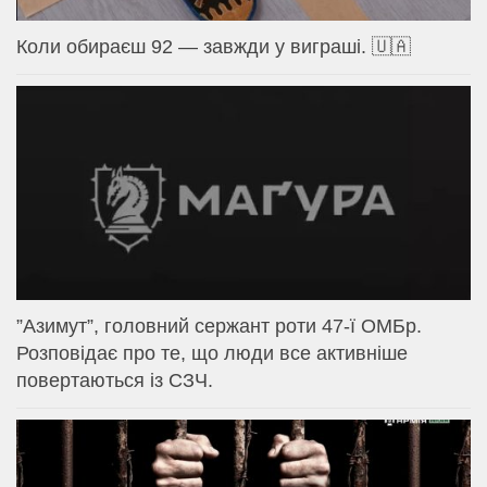
Коли обираєш 92 — завжди у виграші. 🇺🇦
⁨”Азимут”, головний сержант роти 47-ї ОМБр.
Розповідає про те, що люди все активніше
повертаються із СЗЧ.