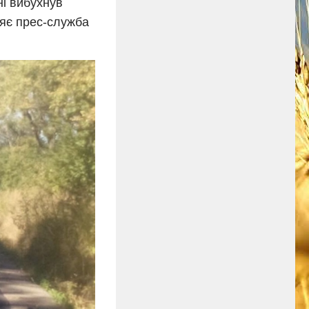
ні вибухнув
ляє прес-служба