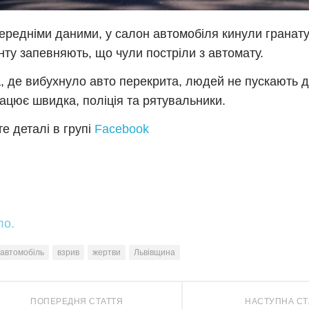
ередніми даними, у салон автомобіля кинули гранату
нту запевняють, що чули постріли з автомату.
, де вибухнуло авто перекрита, людей не пускають д
ацює швидка, поліція та рятувальники.
е деталі в групі
Facebook
ло.
автомобіль
взрив
жертви
Львівщина
ПОПЕРЕДНЯ СТАТТЯ
НАСТУПНА СТ