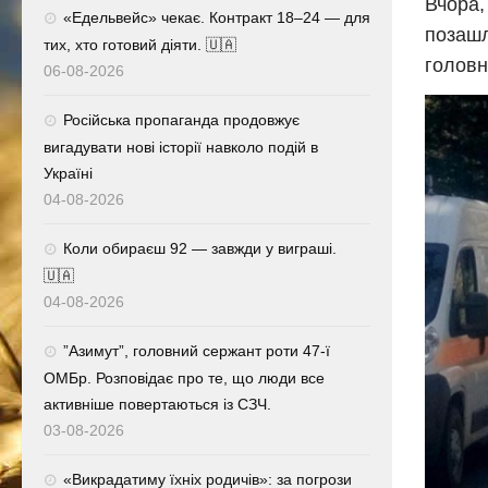
Вчора,
«Едельвейс» чекає. Контракт 18–24 — для
позашл
тих, хто готовий діяти. 🇺🇦
головн
06-08-2026
Російська пропаганда продовжує
вигадувати нові історії навколо подій в
Україні
04-08-2026
Коли обираєш 92 — завжди у виграші.
🇺🇦
04-08-2026
⁨”Азимут”, головний сержант роти 47-ї
ОМБр. Розповідає про те, що люди все
активніше повертаються із СЗЧ.
03-08-2026
«Викрадатиму їхніх родичів»: за погрози