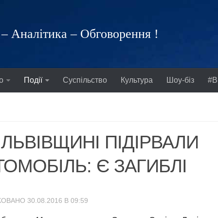
– Аналітика – Обговорення !
о
Події
Суспільство
Культура
Шоу-біз
#В
 ЛЬВІВЩИНІ ПІДІРВАЛИ
ТОМОБІЛЬ: Є ЗАГИБЛІ
ОВАНО 30.08.2016 В 09:59