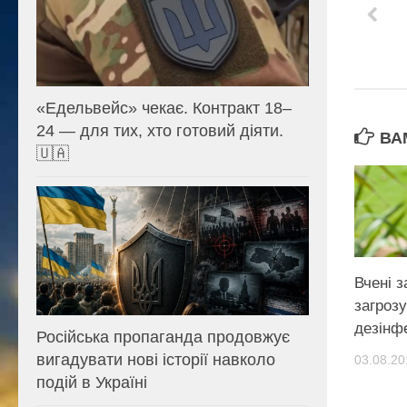
«Едельвейс» чекає. Контракт 18–
24 — для тих, хто готовий діяти.
ВА
🇺🇦
Вчені 
загрозу
дезінфе
Російська пропаганда продовжує
вигадувати нові історії навколо
03.08.20
подій в Україні