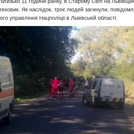
 близько 11 години ранку, в Старому Селі на Львівщи
яховик. Як наслідок, троє людей загинули, повідом
ого управління Нацполіціі в Львівській області.