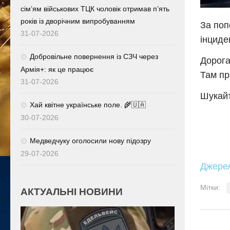
сім’ям військових ТЦК чоловік отримав п’ять
років із дворічним випробуванням
За поп
31-07-2026
інциде
Добровільне повернення із СЗЧ через
Дорога
Армія+: як це працює
Там пр
31-07-2026
Шукайт
Хай квітне українське поле. 🌾🇺🇦
30-07-2026
Медведчуку оголосили нову підозру
29-07-2026
Джере
Мітки:
АКТУАЛЬНІ НОВИНИ