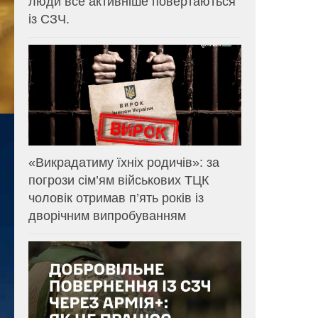
люди все активніше повертаються
із СЗЧ.
«Викрадатиму їхніх родичів»: за
погрози сім’ям військових ТЦК
чоловік отримав п’ять років із
дворічним випробуванням