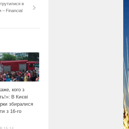
втрутилися в
 – Financial
аже, кого з
ь!»: В Києві
ярки збиралися
ти з 16-го
В 15:14