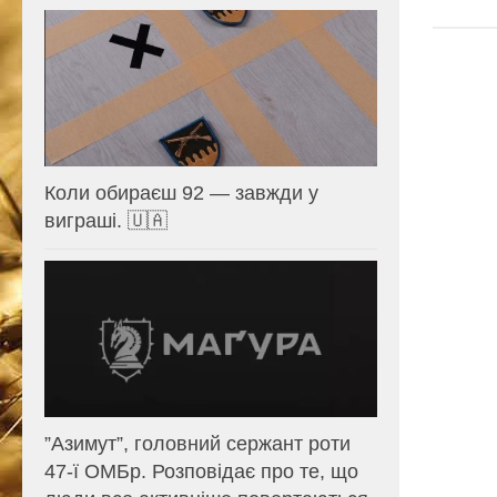
Коли обираєш 92 — завжди у
виграші. 🇺🇦
⁨”Азимут”, головний сержант роти
47-ї ОМБр. Розповідає про те, що