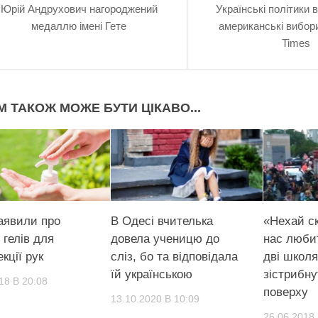
Юрій Андрухович нагороджений
Українські політики 
медаллю імені Гете
американські вибори
Times
М ТАКОЖ МОЖЕ БУТИ ЦІКАВО...
заявили про
В Одесі вчителька
«Нехай ск
 гелів для
довела ученицю до
нас любит
кції рук
сліз, бо та відповідала
дві школ
їй українською
зicтpибнy
18 В 20:08
повepху
13.10.2020 В 10:09
26.06.2018 