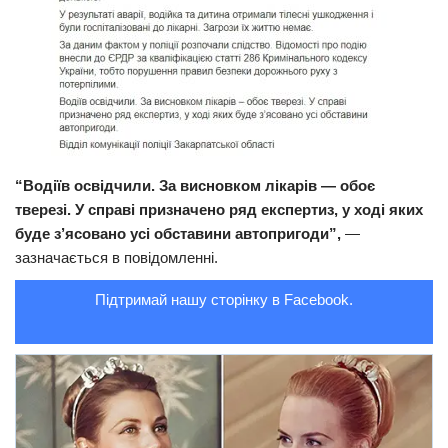
“Водіїв освідчили. За висновком лікарів — обоє
тверезі. У справі призначено ряд експертиз, у ході яких
буде з’ясовано усі обставини автопригоди”,
—
зазначається в повідомленні.
Підтримай нашу сторінку в Facebook.