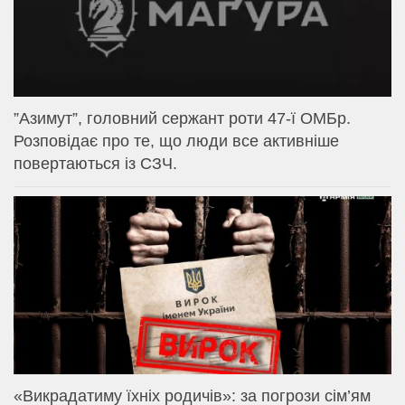
⁨”Азимут”, головний сержант роти 47-ї ОМБр.
Розповідає про те, що люди все активніше
повертаються із СЗЧ.
«Викрадатиму їхніх родичів»: за погрози сім’ям