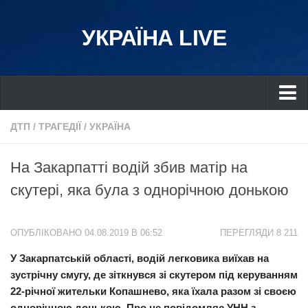
УКРАЇНА LIVE
Україна
ДТП
/
ТРАГЕДІЇ
/
УКРАЇНА
Київ
На Закарпатті водій збив матір на
Дніпро
скутері, яка була з однорічною донькою
Львів
Івано-Франківськ
ОПУБЛІКОВАНО 04.08.2019 В 06:52
ПЕРЕГЛЯДИ 8 211
Харків
У Закарпатській області, водій легковика виїхав на
Донбас
зустрічну смугу, де зіткнувся зі скутером під керуванням
Одеса
22-річної жительки Копашнево, яка їхала разом зі своєю
Схід
однорічною донькою. Про це повідомляє УНН з