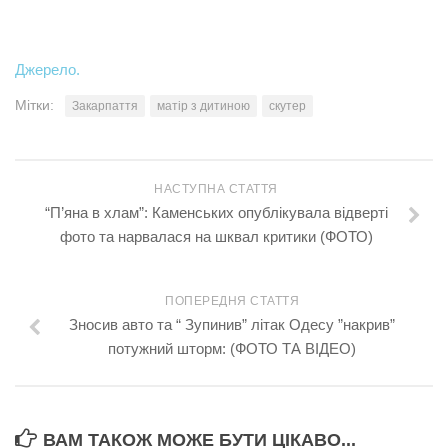
Джерело.
Мітки:
Закарпаття
матір з дитиною
скутер
НАСТУПНА СТАТТЯ
“П’яна в хлам”: Каменських опублікувала відверті
фото та нарвалася на шквал критики (ФОТО)
ПОПЕРЕДНЯ СТАТТЯ
Зносив авто та “ Зупинив” літак Одесу ”накрив”
потужний шторм: (ФОТО ТА ВІДЕО)
ВАМ ТАКОЖ МОЖЕ БУТИ ЦІКАВО...