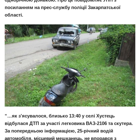
посиланням на прес-службу поліції Закарпатської
Прикарпаття
області.
Економіка
Політика
Світ
Цікаво
Наука
Технології
Історії
Рецепти
Привітання
“…як з’ясувалося, близько 13:40 у селі Хустець
Здоров’я
відбулася ДТП за участі легковика ВАЗ-2106 та скутера.
Події
За попередньою інформацією, 25-річний водій
автомобіля, місцевий мешканець, не впорався з
Кримінал