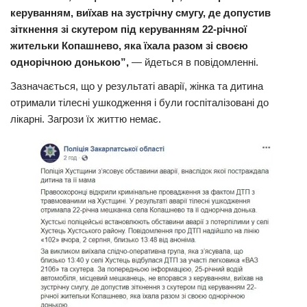
керуванням, виїхав на зустрічну смугу, де допустив
Трагедії
зіткнення зі скутером під керуванням 22-річної
Курйози
жительки Копашнево, яка їхала разом зі своєю
однорічною донькою”,
— йдеться в повідомленні.
Суспільство
Зазначається, що у результаті аварії, жінка та дитина
Культура
отримали тілесні ушкодження і були госпіталізовані до
Шоу-біз
лікарні. Загрози їх життю немає.
#Війна