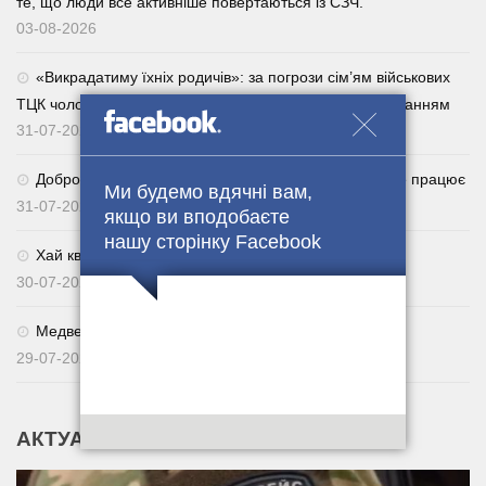
те, що люди все активніше повертаються із СЗЧ.
03-08-2026
«Викрадатиму їхніх родичів»: за погрози сім’ям військових
ТЦК чоловік отримав п’ять років із дворічним випробуванням
31-07-2026
Добровільне повернення із СЗЧ через Армія+: як це працює
Ми будемо вдячні вам,
31-07-2026
якщо ви вподобаєте
нашу сторінку Facebook
Хай квітне українське поле. 🌾🇺🇦
30-07-2026
Медведчуку оголосили нову підозру
29-07-2026
АКТУАЛЬНІ НОВИНИ