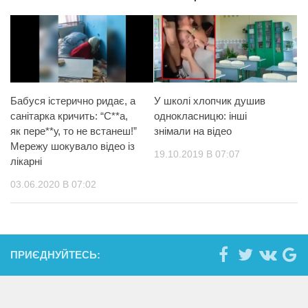
Бабуся істерично ридає, а
У школі хлопчик душив
санітарка кричить: “С**а,
однокласницю: інші
як пере**у, то не встанеш!”
знімали на відео
Мережу шокувало відео із
19.10.2019 В 07:07
лікарні
03.06.2020 В 07:02
ПРИЄДНУЙТЕСЬ: