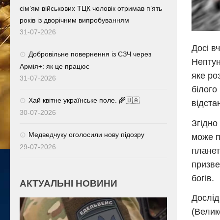
сім’ям військових ТЦК чоловік отримав п’ять
років із дворічним випробуванням
31-07-2026
Досі в
Добровільне повернення із СЗЧ через
Нептун
Армія+: як це працює
яке ро
31-07-2026
білого
Хай квітне українське поле. 🌾🇺🇦
відста
30-07-2026
Згідно
Медведчуку оголосили нову підозру
може п
29-07-2026
планет
призве
богів.
АКТУАЛЬНІ НОВИНИ
Дослід
(Велик