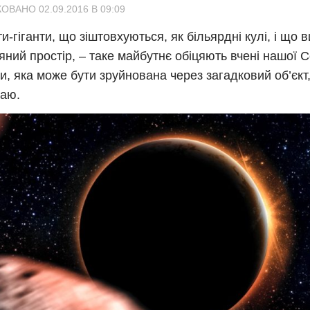
ОВАНО 02.09.2016 В 09:09
и-гіганти, що зіштовхуються, як більярдні кулі, і що 
яний простір, – таке майбутнє обіцяють вчені нашої 
и, яка може бути зруйнована через загадковий об’єкт,
раю.