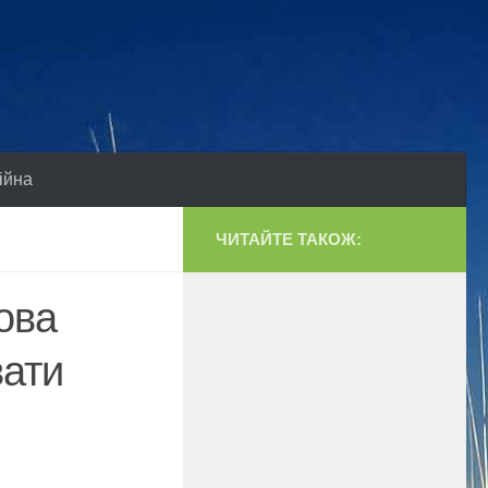
ійна
ЧИТАЙТЕ ТАКОЖ:
ова
вати