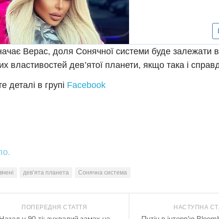
начає Верас, доля Сонячної системи буде залежати ві
их властивостей дев’ятої планети, якщо така і справд
е деталі в групі
Facebook
ло.
вчені
дев’ята планета
Сонячна система
ПОПЕРЕДНЯ СТАТТЯ
НАСТУПНА СТ
Назад у 90-ті: зухвалий замах на
Путін в інтерв’ю Bloom