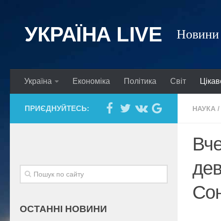
УКРАЇНА LIVE
Новини 
Україна
Економіка
Політика
Світ
Цікав
ПРИЄДНУЙТЕСЬ:
НАУКА
/
Вче
дев
Сон
ОСТАННІ НОВИНИ