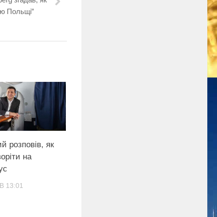
ою Польщі”
й розповів, як
воріти на
ус
В 13:01