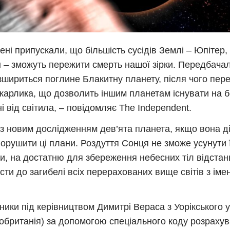
чені припускали, що більшість сусідів Землі – Юпітер,
 – зможуть пережити смерть нашої зірки. Передбача
зшириться поглине Блакитну планету, після чого пер
 карлика, що дозволить іншим планетам існувати на б
ні від світила, – повідомляє The Independent.
 з новим дослідженням дев’ята планета, якщо вона ді
орушити ці плани. Роздуття Сонця не зможе усунути її
и, на достатню для збереження небесних тіл відстан
сти до загибелі всіх перерахованих вище світів з ім
ники під керівництвом Димитрі Вераса з Уорікського 
обританія) за допомогою спеціального коду розраху