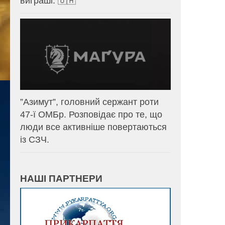
виграші. 🇺🇦
⁨”Азимут”, головний сержант роти
47-ї ОМБр. Розповідає про те, що
люди все активніше повертаються
із СЗЧ.
НАШІ ПАРТНЕРИ