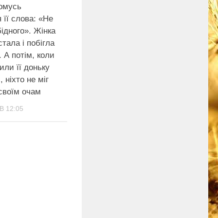
Чомусь
 її слова: «Не
iдного». Жінка
тала і побігла
. А пoтім, коли
ли її доньку
, нiхто не мiг
свoїм очам
В 12:05