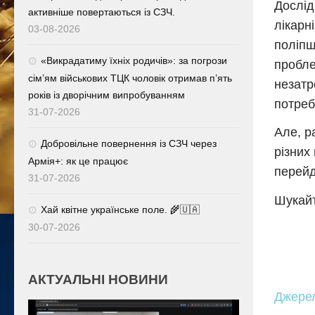
Дослід
активніше повертаються із СЗЧ.
лікарн
03-08-2026
поліпш
«Викрадатиму їхніх родичів»: за погрози
пробле
сім’ям військових ТЦК чоловік отримав п’ять
незатр
років із дворічним випробуванням
потреб
31-07-2026
Але, р
Добровільне повернення із СЗЧ через
різних
Армія+: як це працює
перейд
31-07-2026
Шукайт
Хай квітне українське поле. 🌾🇺🇦
30-07-2026
АКТУАЛЬНІ НОВИНИ
Джере