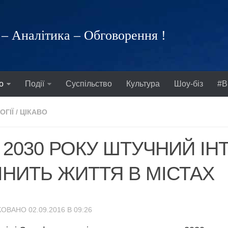
– Аналітика – Обговорення !
о
Події
Суспільство
Культура
Шоу-біз
#В
ОГІЇ
/
ЦІКАВО
 2030 РОКУ ШТУЧНИЙ ІН
ІНИТЬ ЖИТТЯ В МІСТАХ
ОВАНО 02.09.2016 В 09:26