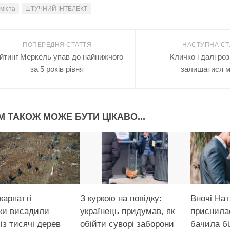
міста
ШТУЧНИЙ ІНТЕЛЕКТ
ПОПЕРЕДНЯ СТАТТЯ
НАСТУПНА СТ
йтинг Меркель упав до найнижчого
Кличко і далі ро
за 5 років рівня
залишатися 
М ТАКОЖ МОЖЕ БУТИ ЦІКАВО...
карпатті
З куркою на повідку:
Вночі Нат
ики висадили
українець придумав, як
приснилас
із тисячі дерев
обійти суворі заборони
бачила бі