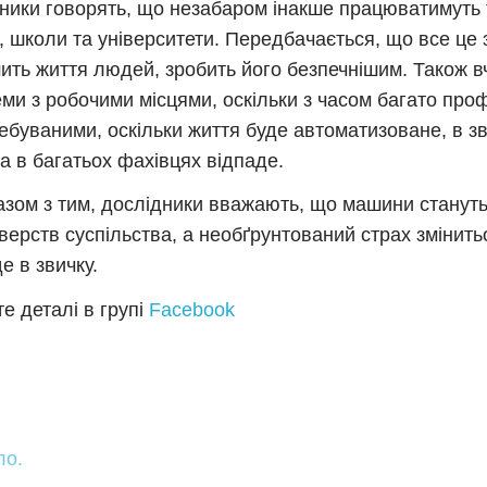
ники говорять, що незабаром інакше працюватимуть 
і, школи та університети. Передбачається, що все це
ить життя людей, зробить його безпечнішим. Також в
ми з робочими місцями, оскільки з часом багато проф
ебуваними, оскільки життя буде автоматизоване, в зв
а в багатьох фахівцях відпаде.
азом з тим, дослідники вважають, що машини станут
 верств суспільства, а необґрунтований страх змінить
е в звичку.
е деталі в групі
Facebook
ло.