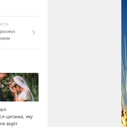
АТТЯ
зраховує
мером
алі
я циганка, яку
ля воріт