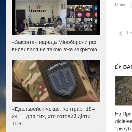
Мітки:
Ре
«Закрита» нарада Міноборони рф
виявилася не такою вже закритою
ВА
«Едельвейс» чекає. Контракт 18–
На При
24 — для тих, хто готовий діяти.
лісівн
🇺🇦
тризуб 