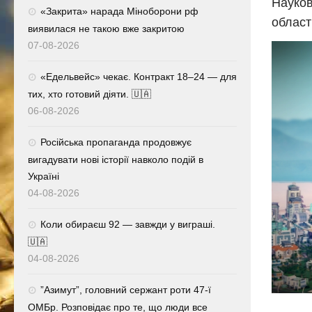
Науков
«Закрита» нарада Міноборони рф
област
виявилася не такою вже закритою
07-08-2026
«Едельвейс» чекає. Контракт 18–24 — для
тих, хто готовий діяти. 🇺🇦
06-08-2026
Російська пропаганда продовжує
вигадувати нові історії навколо подій в
Україні
04-08-2026
Коли обираєш 92 — завжди у виграші.
🇺🇦
04-08-2026
⁨”Азимут”, головний сержант роти 47-ї
ОМБр. Розповідає про те, що люди все