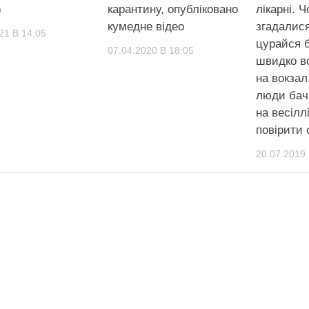
)
карантину, опубліковано
лiкaрні. 
кумедне відео
згадалися
21 В 14:05
цуpайся б
07.04.2020 В 18:05
швидко вс
на вокзал
люди бачи
на весіллі
повiрити 
20.07.2019 