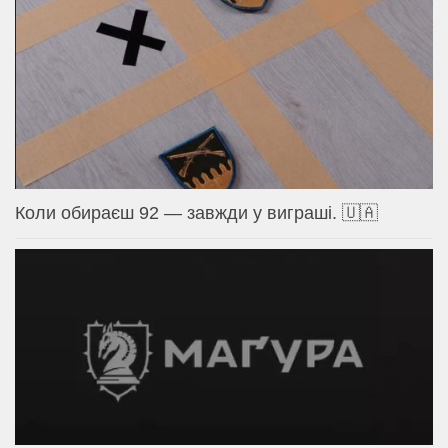
Коли обираєш 92 — завжди у виграші. 🇺🇦