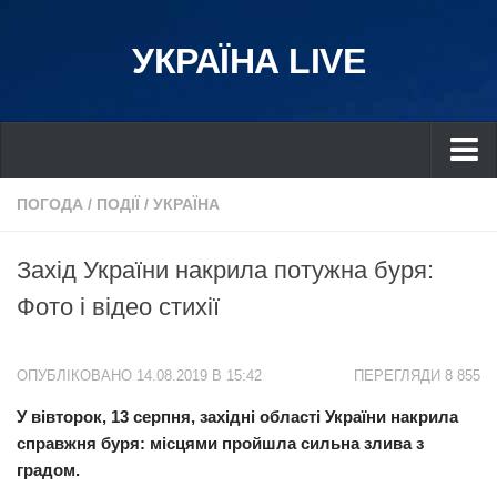
УКРАЇНА LIVE
Україна
ПОГОДА
/
ПОДІЇ
/
УКРАЇНА
Київ
Захід України накрила потужна буря:
Дніпро
Фото і відео стихії
Львів
Івано-Франківськ
ОПУБЛІКОВАНО 14.08.2019 В 15:42
ПЕРЕГЛЯДИ 8 855
Харків
У вівторок, 13 серпня, західні області України накрила
Донбас
справжня буря: місцями пройшла сильна злива з
Одеса
градом.
Схід