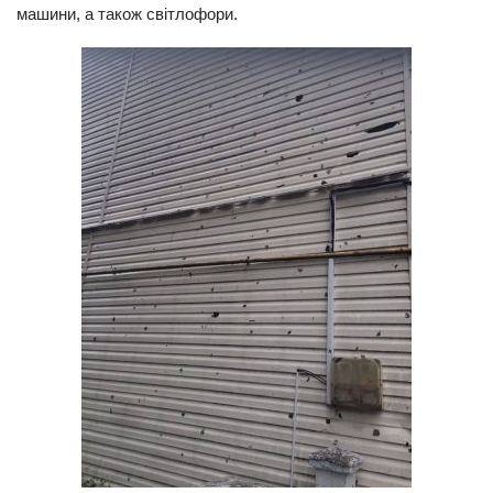
машини, а також світлофори.
Трагедії
Курйози
Суспільство
Культура
Шоу-біз
#Війна