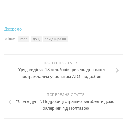
Джерело.
Мітки:
град
дощ
захід україни
НАСТУПНА СТАТТЯ
Уряд виділяє 18 мільйонів гривень допомоги
постраждалим учасникам АТО: подробиці
ПОПЕРЕДНЯ СТАТТЯ
“Діра в душі”: Подробиці страшної загибелі відомої
балерини під Полтавою