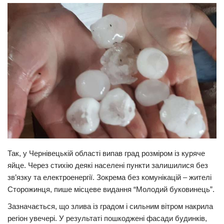
Прикарпаття
Економіка
Політика
Світ
Цікаво
Наука
Технології
Історії
Так, у Чернівецькій області випав град розміром із куряче
Рецепти
яйце. Через стихію деякі населені пункти залишилися без
Привітання
зв’язку та електроенергії. Зокрема без комунікацій – жителі
Здоров’я
Сторожинця, пише місцеве видання “Молодий буковинець”.
Події
Зазначається, що злива із градом і сильним вітром накрила
регіон увечері. У результаті пошкоджені фасади будинків,
Кримінал