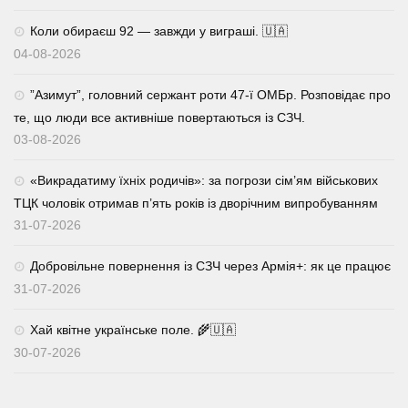
Коли обираєш 92 — завжди у виграші. 🇺🇦
04-08-2026
⁨”Азимут”, головний сержант роти 47-ї ОМБр. Розповідає про
те, що люди все активніше повертаються із СЗЧ.
03-08-2026
«Викрадатиму їхніх родичів»: за погрози сім’ям військових
ТЦК чоловік отримав п’ять років із дворічним випробуванням
31-07-2026
Добровільне повернення із СЗЧ через Армія+: як це працює
31-07-2026
Хай квітне українське поле. 🌾🇺🇦
30-07-2026