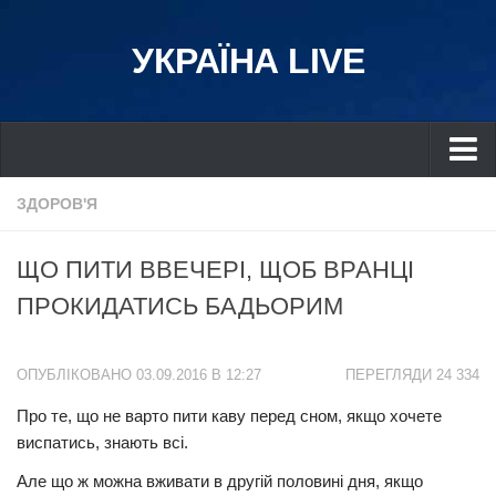
УКРАЇНА LIVE
Україна
ЗДОРОВ'Я
Київ
ЩО ПИТИ ВВЕЧЕРІ, ЩОБ ВРАНЦІ
Дніпро
ПРОКИДАТИСЬ БАДЬОРИМ
Львів
Івано-Франківськ
ОПУБЛІКОВАНО 03.09.2016 В 12:27
ПЕРЕГЛЯДИ 24 334
Харків
Про те, що не варто пити каву перед сном, якщо хочете
Донбас
виспатись, знають всі.
Одеса
Але що ж можна вживати в другій половині дня, якщо
Схід