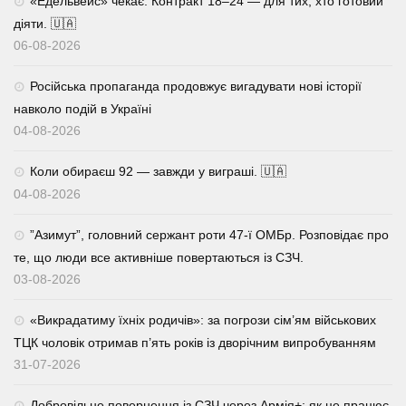
«Едельвейс» чекає. Контракт 18–24 — для тих, хто готовий
діяти. 🇺🇦
06-08-2026
Російська пропаганда продовжує вигадувати нові історії
навколо подій в Україні
04-08-2026
Коли обираєш 92 — завжди у виграші. 🇺🇦
04-08-2026
⁨”Азимут”, головний сержант роти 47-ї ОМБр. Розповідає про
те, що люди все активніше повертаються із СЗЧ.
03-08-2026
«Викрадатиму їхніх родичів»: за погрози сім’ям військових
ТЦК чоловік отримав п’ять років із дворічним випробуванням
31-07-2026
Добровільне повернення із СЗЧ через Армія+: як це працює