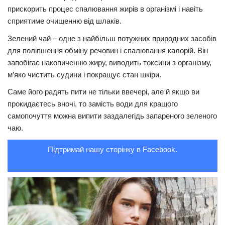
прискорить процес спалювання жирів в організмі і навіть
Трагедії
сприятиме очищенню від шлаків.
Курйози
Зелений чай – одне з найбільш потужних природних засобів
Суспільство
для поліпшення обміну речовин і спалювання калорій. Він
запобігає накопиченню жиру, виводить токсини з організму,
Культура
м’яко чистить судини і покращує стан шкіри.
Шоу-біз
Саме його радять пити не тільки ввечері, але й якщо ви
прокидаєтесь вночі, то замість води для кращого
#Війна
самопочуття можна випити заздалегідь запареного зеленого
чаю.
Підтримай нашу сторінку в Facebook.