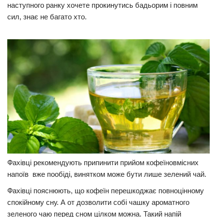
наступного ранку хочете прокинутись бадьорим і повним
Прикарпаття
сил, знає не багато хто.
Економіка
Політика
Світ
Цікаво
Наука
Технології
Історії
Рецепти
Фахівці рекомендують припинити прийом кофеїновмісних
Привітання
напоїв вже пообіді, винятком може бути лише зелений чай.
Здоров’я
Фахівці пояснюють, що кофеїн перешкоджає повноцінному
Події
спокійному сну. А от дозволити собі чашку ароматного
зеленого чаю перед сном цілком можна. Такий напій
Кримінал