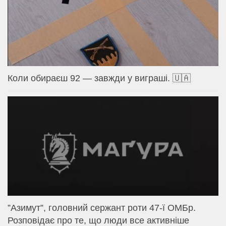
Коли обираєш 92 — завжди у виграші. 🇺🇦
⁨”Азимут”, головний сержант роти 47-ї ОМБр.
Розповідає про те, що люди все активніше