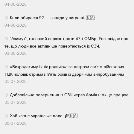
04-08-2026
Коли обираєш 92 — завжди у виграші. 🇺🇦
04-08-2026
⁨”Азимут”, головний сержант роти 47-ї ОМБр. Розповідає про
те, що люди все активніше повертаються із СЗЧ.
03-08-2026
«Викрадатиму їхніх родичів»: за погрози сім’ям військових
ТЦК чоловік отримав п’ять років із дворічним випробуванням
31-07-2026
Добровільне повернення із СЗЧ через Армія+: як це працює
31-07-2026
Хай квітне українське поле. 🌾🇺🇦
30-07-2026