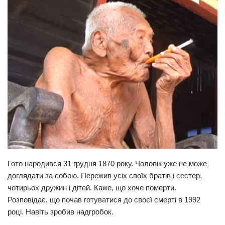
Прикарпаття
Економіка
Політика
Світ
Цікаво
Наука
Технології
Історії
Рецепти
Гото народився 31 грудня 1870 року. Чоловік уже не може
Привітання
доглядати за собою. Пережив усіх своїх братів і сестер,
чотирьох дружин і дітей. Каже, що хоче померти.
Здоров’я
Розповідає, що почав готуватися до своєї смерті в 1992
Події
році. Навіть зробив надгробок.
Кримінал