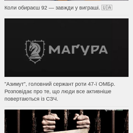
Коли обираєш 92 — завжди у виграші. 🇺🇦
⁨”Азимут”, головний сержант роти 47-ї ОМБр.
Розповідає про те, що люди все активніше
повертаються із СЗЧ.