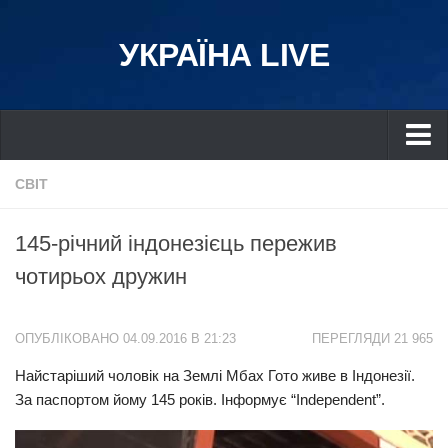
УКРАЇНА LIVE
Україна
СВІТ
Київ
145-річний індонезієць пережив
Дніпро
чотирьох дружин
Львів
Івано-Франківськ
ОПУБЛІКОВАНО 04.09.2016 В 21:23
ПЕРЕГЛЯДИ 21 965
Харків
Найстаріший чоловік на Землі Мбах Гото живе в Індонезії.
Донбас
За паспортом йому 145 років. Інформує “Independent”.
Одеса
Схід