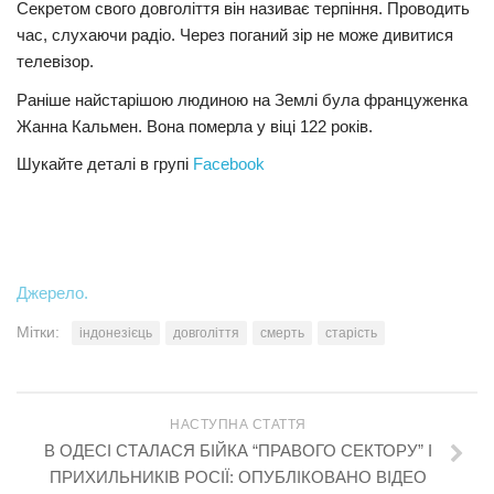
Секретом свого довголіття він називає терпіння. Проводить
час, слухаючи радіо. Через поганий зір не може дивитися
Трагедії
телевізор.
Курйози
Раніше найстарішою людиною на Землі була француженка
Суспільство
Жанна Кальмен. Вона померла у віці 122 років.
Культура
Шукайте деталі в групі
Facebook
Шоу-біз
#Війна
Джерело.
Мітки:
індонезієць
довголіття
смерть
старість
НАСТУПНА СТАТТЯ
В ОДЕСІ СТАЛАСЯ БІЙКА “ПРАВОГО СЕКТОРУ” І
ПРИХИЛЬНИКІВ РОСІЇ: ОПУБЛІКОВАНО ВІДЕО