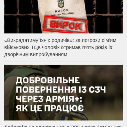
«Викрадатиму їхніх родичів»: за погрози сім’ям
військових ТЦК чоловік отримав п’ять років із
дворічним випробуванням