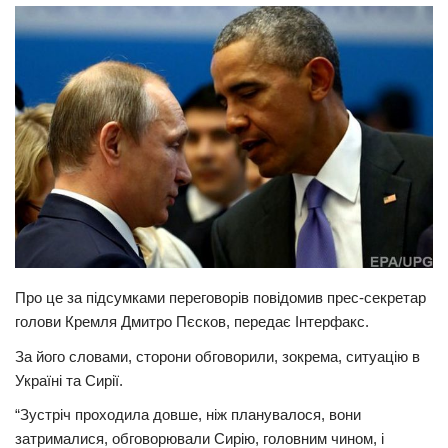
Прикарпаття
Економіка
Політика
Світ
Цікаво
Наука
Технології
Історії
Про це за підсумками переговорів повідомив прес-секретар
Рецепти
голови Кремля Дмитро Пєсков, передає Інтерфакс.
Привітання
За його словами, сторони обговорили, зокрема, ситуацію в
Здоров’я
Україні та Сирії.
Події
“Зустріч проходила довше, ніж планувалося, вони
затрималися, обговорювали Сирію, головним чином, і
Кримінал