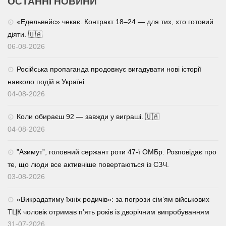
ОСТАННІ НОВИНИ
«Едельвейс» чекає. Контракт 18–24 — для тих, хто готовий
діяти. 🇺🇦
06-08-2026
Російська пропаганда продовжує вигадувати нові історії
навколо подій в Україні
04-08-2026
Коли обираєш 92 — завжди у виграші. 🇺🇦
04-08-2026
⁨”Азимут”, головний сержант роти 47-ї ОМБр. Розповідає про
те, що люди все активніше повертаються із СЗЧ.
03-08-2026
«Викрадатиму їхніх родичів»: за погрози сім’ям військових
ТЦК чоловік отримав п’ять років із дворічним випробуванням
31-07-2026