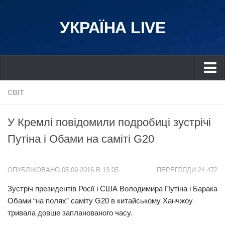
УКРАЇНА LIVE
Україна
СВІТ
Київ
У Кремлі повідомили подробиці зустрічі
Дніпро
Путіна і Обами на саміті G20
Львів
Івано-Франківськ
ОПУБЛІКОВАНО 05.09.2016 В 13:05
ПЕРЕГЛЯДИ 24 472
Харків
Зустріч президентів Росії і США Володимира Путіна і Барака
Донбас
Обами “на полях” саміту G20 в китайському Ханчжоу
Одеса
тривала довше запланованого часу.
Схід