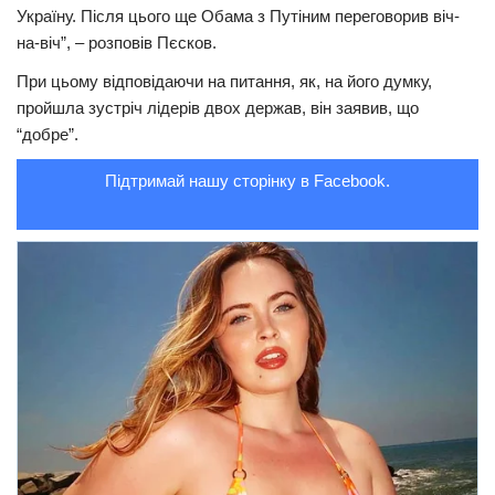
Україну. Після цього ще Обама з Путіним переговорив віч-
Трагедії
на-віч”, – розповів Пєсков.
Курйози
При цьому відповідаючи на питання, як, на його думку,
пройшла зустріч лідерів двох держав, він заявив, що
Суспільство
“добре”.
Культура
Підтримай нашу сторінку в Facebook.
Шоу-біз
#Війна