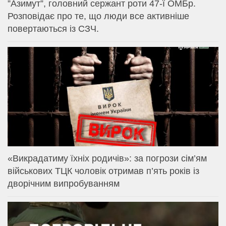
⁨”Азимут”, головний сержант роти 47-ї ОМБр.
Розповідає про те, що люди все активніше
повертаються із СЗЧ.
«Викрадатиму їхніх родичів»: за погрози сім’ям
військових ТЦК чоловік отримав п’ять років із
дворічним випробуванням