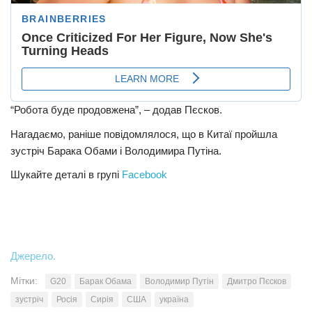
“Робота буде продовжена”, – додав Пєсков.
Нагадаємо, раніше повідомлялося, що в Китаї пройшла
зустріч Барака Обами і Володимира Путіна.
Шукайте деталі в групі
Facebook
Джерело.
Мітки:
G20
Барак Обама
Володимир Путін
Дмитро Пєсков
зустріч
Росія
Сирія
США
україна