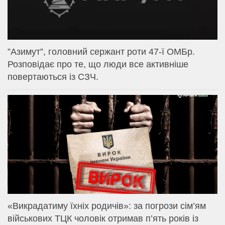
⁨”Азимут”, головний сержант роти 47-ї ОМБр.
Розповідає про те, що люди все активніше
повертаються із СЗЧ.
«Викрадатиму їхніх родичів»: за погрози сім’ям
військових ТЦК чоловік отримав п’ять років із