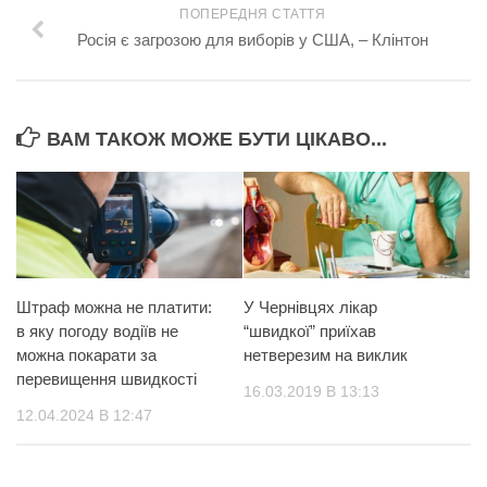
ПОПЕРЕДНЯ СТАТТЯ
Росія є загрозою для виборів у США, – Клінтон
ВАМ ТАКОЖ МОЖЕ БУТИ ЦІКАВО...
Штраф можна не платити:
У Чернівцях лікар
в яку погоду водіїв не
“швидкої” приїхав
можна покарати за
нетверезим на виклик
перевищення швидкості
16.03.2019 В 13:13
12.04.2024 В 12:47