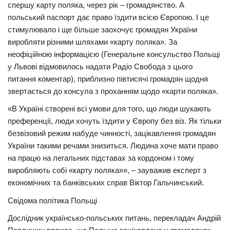
спершу карту поляка, через рік – громадянство. А
польський паспорт дає право їздити всією Європою. І це
стимулювало і ще більше заохочує громадян України
виробляти різними шляхами «карту поляка». За
неофіційною інформацією (Генеральне консульство Польщі
у Львові відмовилось надати Радіо Свобода з цього
питання коментар), приблизно півтисячі громадян щодня
звертається до консула з проханням щодо «карти поляка».
«В Україні створені всі умови для того, що люди шукають
преференції, люди хочуть їздити у Європу без віз. Як тільки
безвізовий режим набуде чинності, зацікавлення громадян
України такими речами знизиться. Людина хоче мати право
на працю на легальних підставах за кордоном і тому
виробляють собі «карту поляка»», – зауважив експерт з
економічних та банківських справ Віктор Гальчинський.
Свідома політика Польщі
Дослідник українсько-польських питань, перекладач Андрій