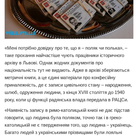
Трагедії
Курйози
Суспільство
Культура
«Мені потрібно довідку про те, що я – поляк чи полька», –
Шоу-біз
таке прохання найчастіше чують працівники історичного
архіву в Львові. Однак жодних документів про
#Війна
національність тут не видають. Адже в архіві зберігаються
метричні книги, а це єдині матеріали про конфесійну
приналежність, де є записи цивільного стану – народження,
шлюб, одруження людини, з кінця XVIII століття до 1940
року, коли ці функції радянська влада передала в РАЦСи.
«Наявність запису в римо-католицькій книзі не дає підстав
говорити, що людина була поляком, точно так і в греко-
католицькій не є твердженням того, що людина – українець.
Багато людей з українськими прізвищами були лояльні