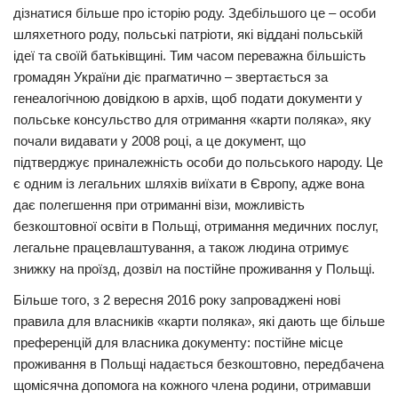
дізнатися більше про історію роду. Здебільшого це – особи
шляхетного роду, польські патріоти, які віддані польській
ідеї та своїй батьківщині. Тим часом переважна більшість
громадян України діє прагматично – звертається за
генеалогічною довідкою в архів, щоб подати документи у
польське консульство для отримання «карти поляка», яку
почали видавати у 2008 році, а це документ, що
підтверджує приналежність особи до польського народу. Це
є одним із легальних шляхів виїхати в Європу, адже вона
дає полегшення при отриманні візи, можливість
безкоштовної освіти в Польщі, отримання медичних послуг,
легальне працевлаштування, а також людина отримує
знижку на проїзд, дозвіл на постійне проживання у Польщі.
Більше того, з 2 вересня 2016 року запроваджені нові
правила для власників «карти поляка», які дають ще більше
преференцій для власника документу: постійне місце
проживання в Польщі надається безкоштовно, передбачена
щомісячна допомога на кожного члена родини, отримавши