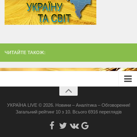
ЧИТАЙТЕ ТАКОЖ:
Головна
Про сайт
УКРАЇНА LIVE © 2026. Новини – Аналітика – Обговорення!
Загальний рейтинг
10
з
10
.
Всього
6916
переглядів
Реклама
Наші банери