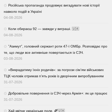
Російська пропаганда продовжує вигадувати нові історії
навколо подій в Україні
04-08-2026
Коли обираєш 92 — завжди у виграші. 🇺🇦
04-08-2026
⁨”Азимут”, головний сержант роти 47-ї ОМБр. Розповідає про
те, що люди все активніше повертаються із СЗЧ.
03-08-2026
«Викрадатиму їхніх родичів»: за погрози сім’ям військових
ТЦК чоловік отримав п’ять років із дворічним випробуванням
31-07-2026
Добровільне повернення із СЗЧ через Армія+: як це працює
31-07-2026
Хай квітне українське поле. 🌾🇺🇦