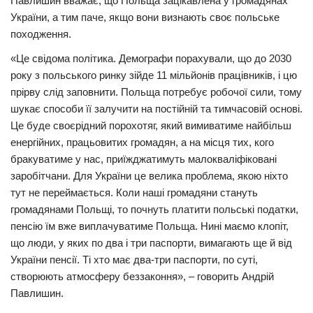
Павлишин вважає, що Польща зацікавлена у громадянах
України, а тим паче, якщо вони визнають своє польське
походження.
«Це свідома політика. Демографи порахували, що до 2030
року з польського ринку зійде 11 мільйонів працівників, і цю
прірву слід заповнити. Польща потребує робочої сили, тому
шукає способи її залучити на постійній та тимчасовій основі.
Це буде своєрідний порохотяг, який вимиватиме найбільш
енергійних, працьовитих громадян, а на місця тих, кого
бракуватиме у нас, приїжджатимуть малокваліфіковані
заробітчани. Для України це велика проблема, якою ніхто
тут не переймається. Коли наші громадяни стануть
громадянами Польщі, то почнуть платити польські податки,
пенсію їм вже виплачуватиме Польща. Нині маємо клопіт,
що люди, у яких по два і три паспорти, вимагають ще й від
України пенсії. Ті хто має два-три паспорти, по суті,
створюють атмосферу беззаконня», – говорить Андрій
Павлишин.