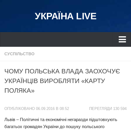
УКРАЇНА LIVE
Україна
СУСПІЛЬСТВО
Київ
ЧОМУ ПОЛЬСЬКА ВЛАДА ЗАОХОЧУЄ
Дніпро
УКРАЇНЦІВ ВИРОБЛЯТИ «КАРТУ
Львів
ПОЛЯКА»
Івано-Франківськ
Харків
ОПУБЛІКОВАНО 06.09.2016 В 08:52
ПЕРЕГЛЯДИ 130 594
Донбас
Львів – Політичні та економічні негаразди підштовхують
Одеса
багатьох громадян України до пошуку польського
Схід