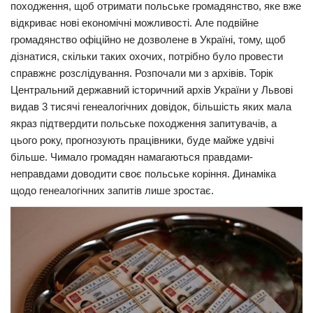
походження, щоб отримати польське громадянство, яке вже
Прикарпаття
відкриває нові економічні можливості. Але подвійне
громадянство офіційно не дозволене в Україні, тому, щоб
Економіка
дізнатися, скільки таких охочих, потрібно було провести
Політика
справжнє розслідування. Розпочали ми з архівів. Торік
Центральний державний історичний архів України у Львові
Світ
видав 3 тисячі генеалогічних довідок, більшість яких мала
Цікаво
якраз підтвердити польське походження запитувачів, а
цього року, прогнозують працівники, буде майже удвічі
Наука
більше. Чимало громадян намагаються правдами-
Технології
неправдами доводити своє польське коріння. Динаміка
щодо генеалогічних запитів лише зростає.
Історії
Рецепти
Привітання
Здоров’я
Події
Кримінал