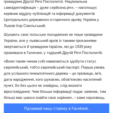
громадяни Другої Речі Посполитої. Національна
самоідентифікація – дуже серйозна річ», – наголошує
керівник відділу публікацій та інформації документів
Центрального державного історичного архіву України у
Львові Ігор Смольський.
Шукають своє польське походження не лише громадяни
України, але у львівський архів із такими проханнями
звертаються й громадяни Ізраїлю, які до 1939 року
проживали в Галичині, у тодішній Другій Речі Посполитій.
«Вони таким чином собі намагаються здобути статус
європейський, тобто європейський паспорт. Перша умова
для успішного генеалогічного дерева – це прізвище, ім’я,
дата народження, кого шукаємо, обов’язково населений
пункт, бо без цього не знайдеш, слід вказати
віросповідання. Чим більше інформації подає заявник, тим
більші має шанси знайти своє коріння», – каже науковець.
Підтримай нашу сторінку в Facebook.