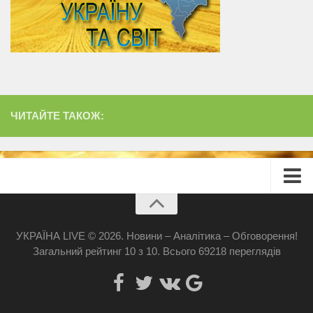
ЧИТАЙТЕ ТАКОЖ:
Головна
Про сайт
УКРАЇНА LIVE © 2026. Новини – Аналітика – Обговорення!
Загальний рейтинг
10
з
10
.
Всього
69218
переглядів
Реклама
Наші банери
Захід Медіа