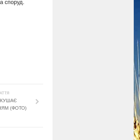
а споруд.
АТТЯ
ОКУШАЄ
НЯМ (ФОТО)