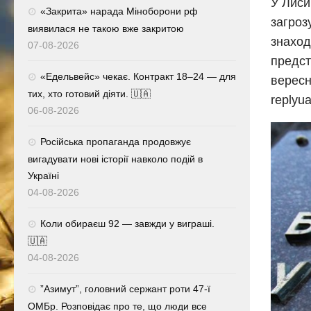
У Лиси
«Закрита» нарада Міноборони рф
загроз
виявилася не такою вже закритою
знаход
07-08-2026
предст
«Едельвейс» чекає. Контракт 18–24 — для
вересн
тих, хто готовий діяти. 🇺🇦
replyua
06-08-2026
Російська пропаганда продовжує
вигадувати нові історії навколо подій в
Україні
04-08-2026
Коли обираєш 92 — завжди у виграші.
🇺🇦
04-08-2026
⁨”Азимут”, головний сержант роти 47-ї
ОМБр. Розповідає про те, що люди все