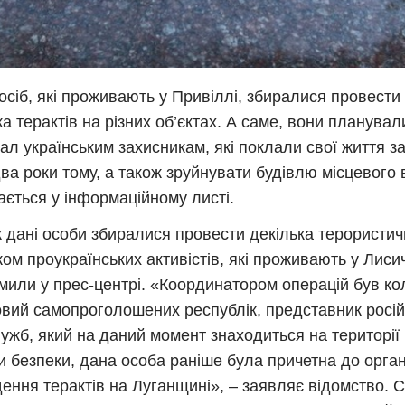
осіб, які проживають у Привіллі, збиралися провести
ка терактів на різних об’єктах. А саме, вони планува
ал українським захисникам, які поклали свої життя з
два роки тому, а також зруйнувати будівлю місцевого 
ається у інформаційному листі.
 дані особи збиралися провести декілька терористич
ком проукраїнських активістів, які проживають у Лиси
мили у прес-центрі. «Координатором операцій був ко
овий самопроголошених республік, представник росій
ужб, який на даний момент знаходиться на території
 безпеки, дана особа раніше була причетна до органі
ення терактів на Луганщині», – заявляє відомство. 