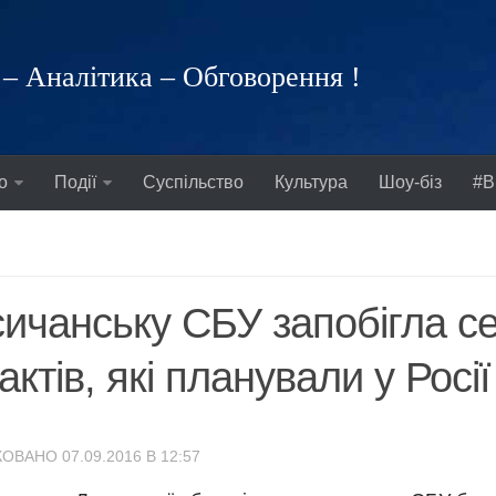
– Аналітика – Обговорення !
о
Події
Суспільство
Культура
Шоу-біз
#В
ичанську СБУ запобігла се
актів, які планували у Росії
ОВАНО 07.09.2016 В 12:57