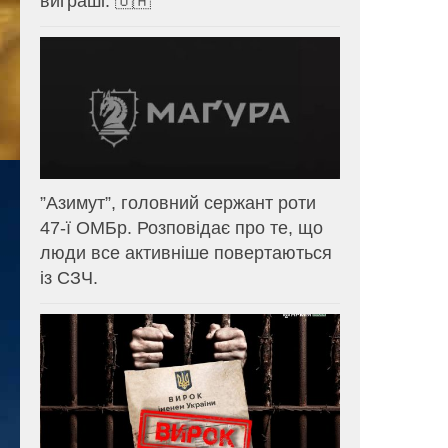
виграші. 🇺🇦
⁨”Азимут”, головний сержант роти
47-ї ОМБр. Розповідає про те, що
люди все активніше повертаються
із СЗЧ.