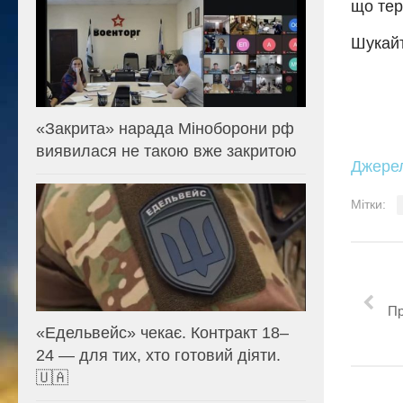
що тер
Шукайт
«Закрита» нарада Міноборони рф
виявилася не такою вже закритою
Джере
Мітки:
Пр
«Едельвейс» чекає. Контракт 18–
24 — для тих, хто готовий діяти.
🇺🇦