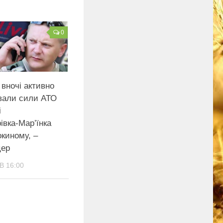
0
вночі активно
вали сили АТО
і
івка-Мар’їнка
киному, –
цер
В 16:00