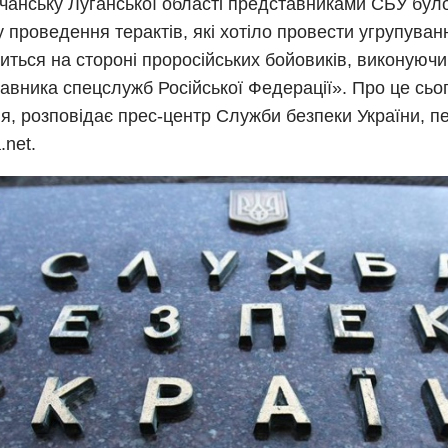
чанську Луганської області представниками СБУ бул
у проведення терактів, які хотіло провести угрупуван
иться на стороні проросійських бойовиків, виконуючи
авника спецслужб Російської Федерації». Про це сьог
я, розповідає прес-центр Служби безпеки України, п
.net.