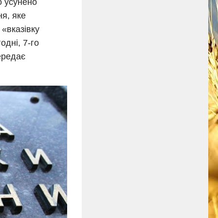
о усунено
ня, яке
 «вказівку
одні, 7-го
ередає