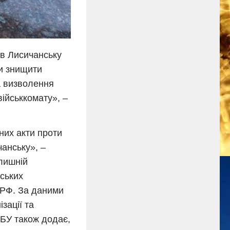
 в Лисичанську
ли знищити
а визволення
військкомату», –
них акти проти
чанську», –
лишній
ських
 РФ. За даними
зації та
СБУ також додає,