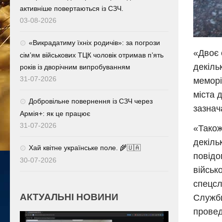
активніше повертаються із СЗЧ.
03-08-2026
«Викрадатиму їхніх родичів»: за погрози
«Двоє 
сім’ям військових ТЦК чоловік отримав п’ять
декіль
років із дворічним випробуванням
31-07-2026
меморі
міста 
Добровільне повернення із СЗЧ через
зазнач
Армія+: як це працює
31-07-2026
«Також
декіль
Хай квітне українське поле. 🌾🇺🇦
повідо
30-07-2026
військ
спецсл
АКТУАЛЬНІ НОВИНИ
Служби
провед