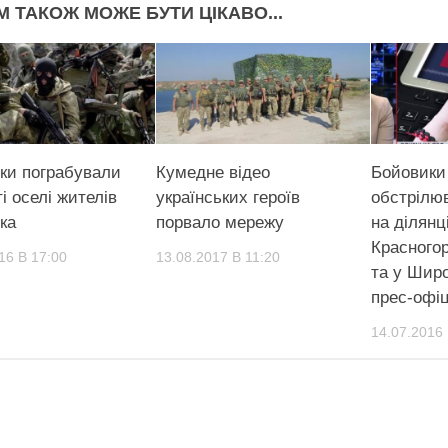
М ТАКОЖ МОЖЕ БУТИ ЦІКАВО...
ки пограбували
Кумедне відео
Бойовики 
і оселі жителів
українських героїв
обстрілю
ка
порвало мережу
на ділянц
Красногор
16 В 17:00
13.08.2017 В 11:20
та у Широ
прес-офі
14.07.2016 