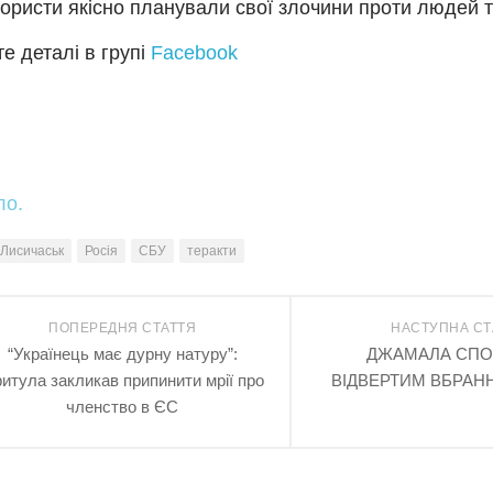
ористи якісно планували свої злочини проти людей т
е деталі в групі
Facebook
ло.
Лисичаськ
Росія
СБУ
теракти
ПОПЕРЕДНЯ СТАТТЯ
НАСТУПНА СТ
“Українець має дурну натуру”:
ДЖАМАЛА СП
итула закликав припинити мрії про
ВІДВЕРТИМ ВБРАН
членство в ЄС