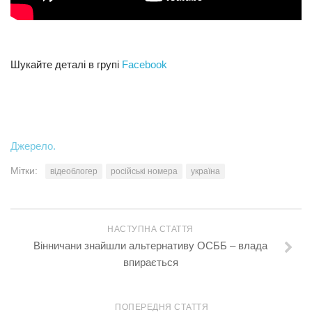
Трагедії
Курйози
Шукайте деталі в групі
Facebook
Суспільство
Культура
Шоу-біз
Джерело.
#Війна
Мітки:
відеоблогер
російські номера
україна
НАСТУПНА СТАТТЯ
Вінничани знайшли альтернативу ОСББ – влада
впирається
ПОПЕРЕДНЯ СТАТТЯ