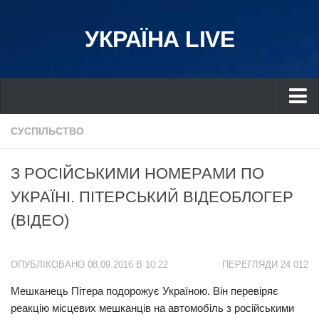
УКРАЇНА LIVE
Україна
СУСПІЛЬСТВО
Київ
З РОСІЙСЬКИМИ НОМЕРАМИ ПО
Дніпро
УКРАЇНІ. ПІТЕРСЬКИЙ ВІДЕОБЛОГЕР
Львів
(ВІДЕО)
Івано-Франківськ
Харків
ОПУБЛІКОВАНО 08.09.2016 В 10:22
ПЕРЕГЛЯДИ 24 012
Донбас
Мешканець Пітера подорожує Україною. Він перевіряє
Одеса
реакцію місцевих мешканців на автомобіль з російськими
Схід