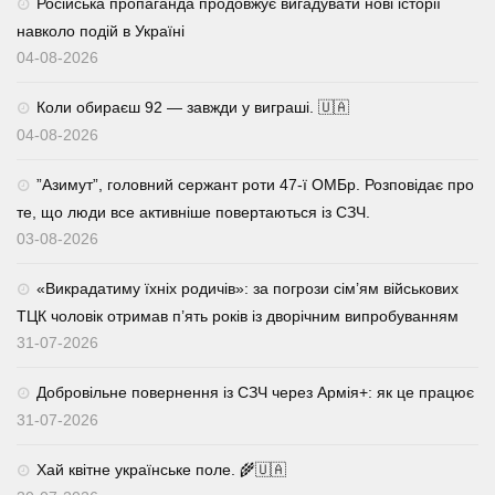
Російська пропаганда продовжує вигадувати нові історії
навколо подій в Україні
04-08-2026
Коли обираєш 92 — завжди у виграші. 🇺🇦
04-08-2026
⁨”Азимут”, головний сержант роти 47-ї ОМБр. Розповідає про
те, що люди все активніше повертаються із СЗЧ.
03-08-2026
«Викрадатиму їхніх родичів»: за погрози сім’ям військових
ТЦК чоловік отримав п’ять років із дворічним випробуванням
31-07-2026
Добровільне повернення із СЗЧ через Армія+: як це працює
31-07-2026
Хай квітне українське поле. 🌾🇺🇦