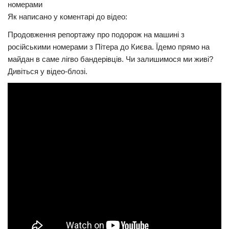
номерами
Прикарпаття
Як написано у коментарі до відео:
Економіка
Продовження репортажу про подорож на машині з
російськими номерами з Пітера до Києва. Їдемо прямо на
Політика
майдан в саме лігво бандерівців. Чи залишимося ми живі?
Світ
Дивіться у відео-блозі.
Цікаво
Наука
Технології
Історії
Рецепти
Привітання
Здоров’я
Події
Кримінал