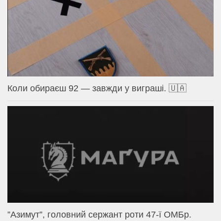
Коли обираєш 92 — завжди у виграші. 🇺🇦
⁨”Азимут”, головний сержант роти 47-ї ОМБр.