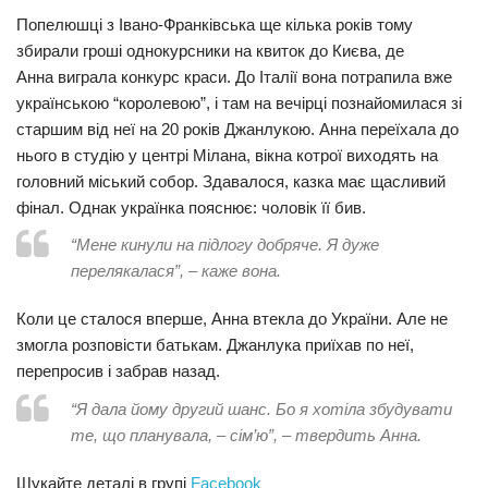
Попелюшці з Івано-Франківська ще кілька років тому
збирали гроші однокурсники на квиток до Києва, де
Анна виграла конкурс краси. До Італії вона потрапила вже
українською “королевою”, і там на вечірці познайомилася зі
старшим від неї на 20 років Джанлукою. Анна переїхала до
нього в студію у центрі Мілана, вікна котрої виходять на
головний міський собор. Здавалося, казка має щасливий
фінал. Однак українка пояснює: чоловік її бив.
“Мене кинули на підлогу добряче. Я дуже
перелякалася”, – каже вона.
Коли це сталося вперше, Анна втекла до України. Але не
змогла розповісти батькам. Джанлука приїхав по неї,
перепросив і забрав назад.
“Я дала йому другий шанс. Бо я хотіла збудувати
те, що планувала, – сім’ю”, – твердить Анна.
Шукайте деталі в групі
Facebook