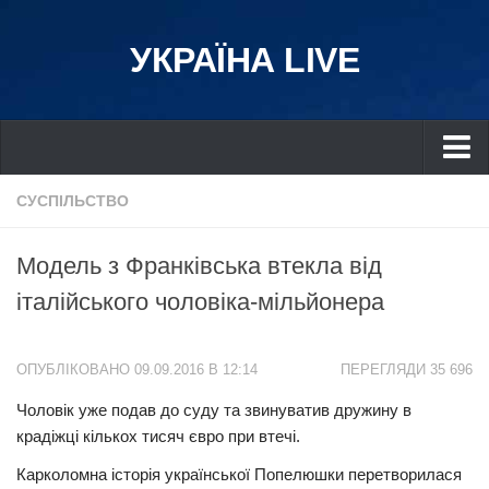
УКРАЇНА LIVE
Україна
СУСПІЛЬСТВО
Київ
Модель з Франківська втекла від
Дніпро
італійського чоловіка-мільйонера
Львів
Івано-Франківськ
ОПУБЛІКОВАНО 09.09.2016 В 12:14
ПЕРЕГЛЯДИ 35 696
Харків
Чоловік уже подав до суду та звинуватив дружину в
Донбас
крадіжці кількох тисяч євро при втечі.
Одеса
Карколомна історія української Попелюшки перетворилася
Схід