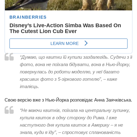
“Думаю, що квитки їй купили заздалегідь. Судячи з її
фото, вона не поїхала бідувати, вона в Нью-Йорку,
повернулась до роботи моделлю, у неї багато
красивих фото з 5-зіркового готелю”, – каже
італієць.
Свою версію вже з Нью-Йорка розповідає Анна Заячківська.
“Не маючи квитків, поїхала на центральну зупинку,
купила квиток в одну сторону до Рима. І вже
наступного дня купила квиток в Америку – я не
знала, куди я їду”, – спростовує спланованість