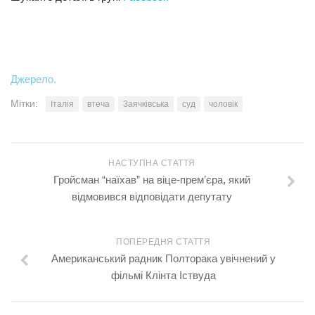
Джерело.
Мітки:
Італія
втеча
Заячківська
суд
чоловік
НАСТУПНА СТАТТЯ
Гройсман “наїхав” на віце-прем’єра, який
відмовився відповідати депутату
ПОПЕРЕДНЯ СТАТТЯ
Американський радник Полторака увічнений у
фільмі Клінта Іствуда