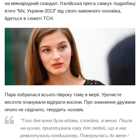
на міжнародний скандал. Італійська преса смакує подробиці
Прикарпаття
втечі “Міс України-2013” від свого заможного чоловіка,
йдеться в сюжеті ТСН.
Економіка
Політика
Світ
Цікаво
Наука
Технології
Історії
Пара побралася всього півроку тому в мерії. Урочисте
Рецепти
весілля планували відіграти восени. Про зникнення дружини
Привітання
нічого не свідчило, твердить чоловік.
Здоров’я
“Того дня вона була вдома, спокійна, зі мною. Пішла
на кухню, приготувала каву для людей, що в нас
Події
ремонтували кондиціонер. Повернулась до мене і
Кримінал