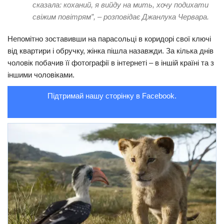
сказала: коханий, я вийду на мить, хочу подихати
Трагедії
свіжим повітрям”, – розповідає Джанлука Червара.
Курйози
Непомітно зоставивши на парасольці в коридорі свої ключі
Суспільство
від квартири і обручку, жінка пішла назавжди. За кілька днів
чоловік побачив її фотографії в інтернеті – в іншій країні та з
Культура
іншими чоловіками.
Шоу-біз
Підтримай нашу сторінку в Facebook.
#Війна