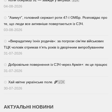
04-08-2026
⁨”Азимут”, головний сержант роти 47-ї ОМБр. Розповідає про
те, що люди все активніше повертаються із СЗЧ.
03-08-2026
«Викрадатиму їхніх родичів»: за погрози сім’ям військових
ТЦК чоловік отримав п’ять років із дворічним випробуванням
31-07-2026
Добровільне повернення із СЗЧ через Армія+: як це працює
31-07-2026
Хай квітне українське поле. 🌾🇺🇦
30-07-2026
АКТУАЛЬНІ НОВИНИ