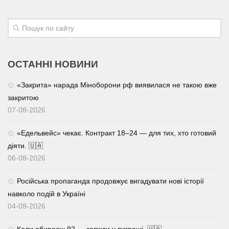
ОСТАННІ НОВИНИ
«Закрита» нарада Міноборони рф виявилася не такою вже
закритою
07-08-2026
«Едельвейс» чекає. Контракт 18–24 — для тих, хто готовий
діяти. 🇺🇦
06-08-2026
Російська пропаганда продовжує вигадувати нові історії
навколо подій в Україні
04-08-2026
Коли обираєш 92 — завжди у виграші. 🇺🇦