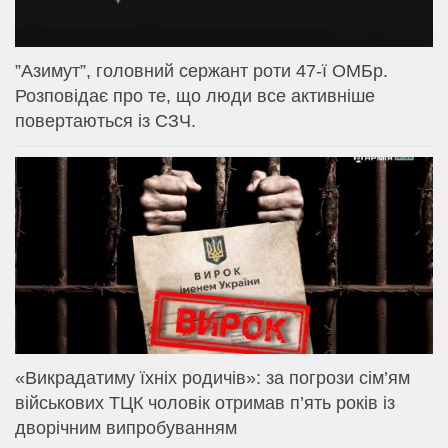
⁨”Азимут”, головний сержант роти 47-ї ОМБр.
Розповідає про те, що люди все активніше
повертаються із СЗЧ.
«Викрадатиму їхніх родичів»: за погрози сім’ям
військових ТЦК чоловік отримав п’ять років із
дворічним випробуванням