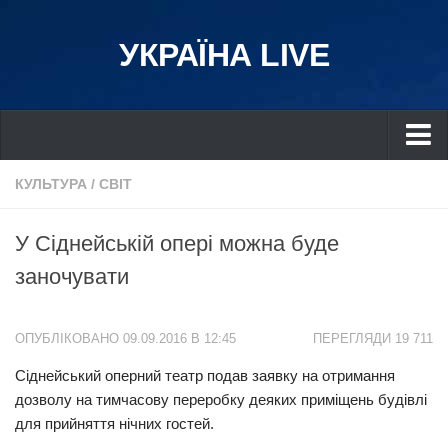
УКРАЇНА LIVE
Україна
КУЛЬТУРА
/
СВІТ
Київ
У Сіднейській опері можна буде
Дніпро
заночувати
Львів
Івано-Франківськ
ОПУБЛІКОВАНО 09.09.2016 В 12:45
ПЕРЕГЛЯДИ 19 711
Харків
Сіднейський оперний театр подав заявку на отримання
Донбас
дозволу на тимчасову переробку деяких приміщень будівлі
Одеса
для прийняття нічних гостей.
Схід