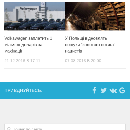
Volkswagen заплатить 1
У Польщі відновлять
мільярд доларів за
пошуки “золотого потяга”
махінації
нацистів
21.12.2016 В 17:11
07.08.2016 В 20:00
ПРИЄДНУЙТЕСЬ: