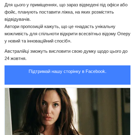
Для цього у приміщеннях, що зараз відведені під офіси або
Трагедії
фойє, планують поставити ліжка, на яких розмістять
відвідувачів.
Курйози
Автори пропозицій кажуть, що це «надасть унікальну
Суспільство
можливість для спільноти відкрити всесвітньо відому Оперу
у новий та інноваційний спосіб».
Культура
Австралійці зможуть висловити свою думку щодо цього до
Шоу-біз
24 жовтня.
#Війна
Підтримай нашу сторінку в Facebook.