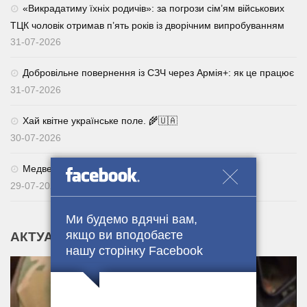
«Викрадатиму їхніх родичів»: за погрози сім’ям військових
ТЦК чоловік отримав п’ять років із дворічним випробуванням
31-07-2026
Добровільне повернення із СЗЧ через Армія+: як це працює
31-07-2026
Хай квітне українське поле. 🌾🇺🇦
30-07-2026
Медведчуку оголосили нову підозру
29-07-2026
Ми будемо вдячні вам,
якщо ви вподобаєте
АКТУАЛЬНІ НОВИНИ
нашу сторінку Facebook