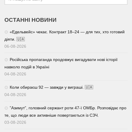
ОСТАННІ НОВИНИ
«Едельвейс» чекає. Контракт 18–24 — для тих, хто готовий
діяти. 🇺🇦
06-08-2026
Російська пропаганда продовжує вигадувати нові історії
навколо подій в Україні
04-08-2026
Коли обираєш 92 — завжди у виграші. 🇺🇦
04-08-2026
⁨”Азимут”, головний сержант роти 47-ї ОМБр. Розповідає про
те, що люди все активніше повертаються із СЗЧ.
03-08-2026