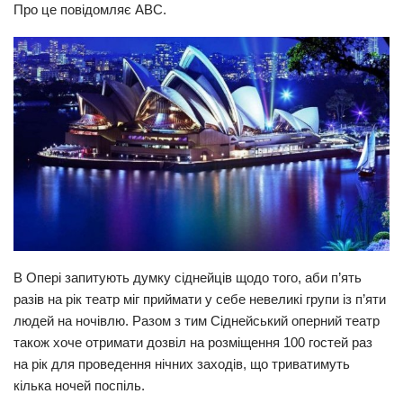
Про це повідомляє ABC.
Прикарпаття
Економіка
Політика
Світ
Цікаво
Наука
Технології
Історії
В Опері запитують думку сіднейців щодо того, аби п’ять
Рецепти
разів на рік театр міг приймати у себе невеликі групи із п’яти
Привітання
людей на ночівлю. Разом з тим Сіднейський оперний театр
Здоров’я
також хоче отримати дозвіл на розміщення 100 гостей раз
на рік для проведення нічних заходів, що триватимуть
Події
кілька ночей поспіль.
Кримінал