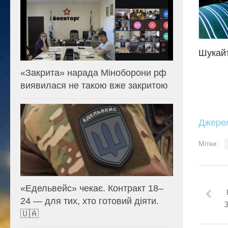
Шукайт
«Закрита» нарада Міноборони рф
виявилася не такою вже закритою
Джере
Мітки:
«Едельвейс» чекає. Контракт 18–
24 — для тих, хто готовий діяти.
🇺🇦