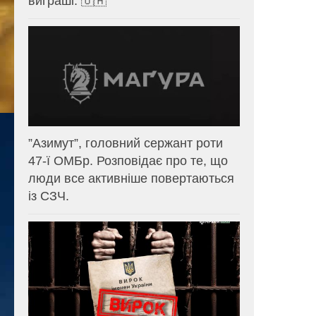
виграші. 🇺🇦
⁨”Азимут”, головний сержант роти
47-ї ОМБр. Розповідає про те, що
люди все активніше повертаються
із СЗЧ.