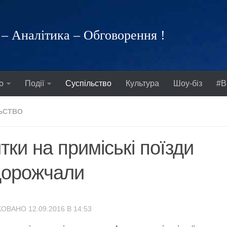
– Аналітика – Обговорення !
о
Події
Суспільство
Культура
Шоу-біз
#В
ЬСТВО
тки на приміські поїзди
дорожчали
ОВАНО 12.09.2016 В 14:53