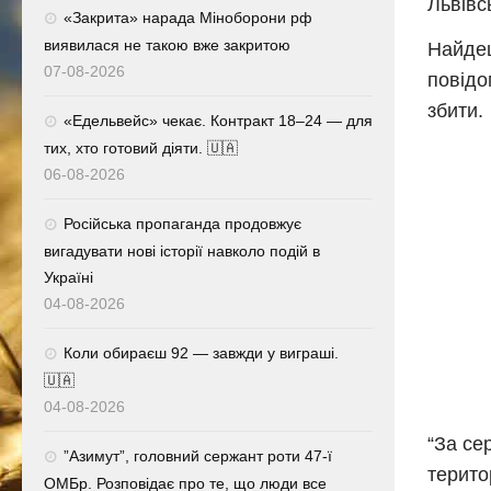
Львівс
«Закрита» нарада Міноборони рф
виявилася не такою вже закритою
Найдеш
07-08-2026
повідо
збити.
«Едельвейс» чекає. Контракт 18–24 — для
тих, хто готовий діяти. 🇺🇦
06-08-2026
Російська пропаганда продовжує
вигадувати нові історії навколо подій в
Україні
04-08-2026
Коли обираєш 92 — завжди у виграші.
🇺🇦
04-08-2026
“За се
⁨”Азимут”, головний сержант роти 47-ї
терито
ОМБр. Розповідає про те, що люди все