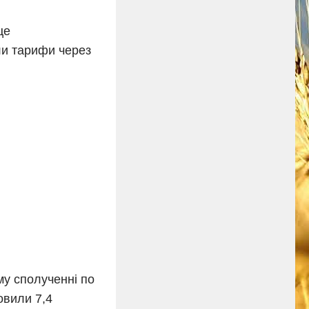
це
ли тарифи через
му сполученні по
овили 7,4