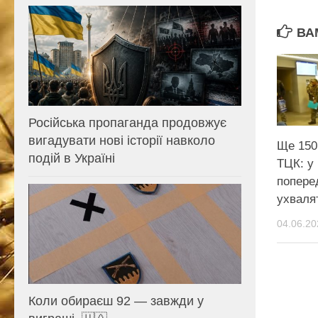
ВА
Російська пропаганда продовжує
вигадувати нові історії навколо
Ще 150 
подій в Україні
ТЦК: у 
попере
ухваля
04.06.20
Коли обираєш 92 — завжди у