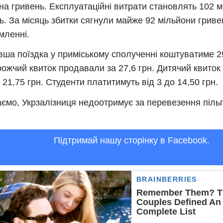
на гривень. Експлуатаційні витрати становлять 102 
ь. За місяць збитки сягнули майже 92 мільйони гривен
мленні.
ша поїздка у приміському сполученні коштуватиме 29
ожчий квиток продавали за 27,6 грн. Дитячий квиток 
о 21,75 грн. Студенти платитимуть від 3 до 14,50 грн.
ємо, Укрзалізниця недоотримує за перевезення пільг
Підтримай нашу сторінку в Facebook.