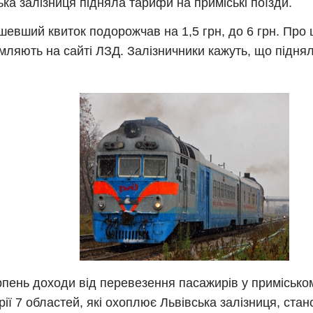
ька залізниця підняла тарифи на приміські поїзди.
евший квиток подорожчав на 1,5 грн, до 6 грн. Про 
мляють на сайті ЛЗД. Залізничники кажуть, що підня
рпень доходи від перевезення пасажирів у примісько
рії 7 областей, які охоплює Львівська залізниця, стан