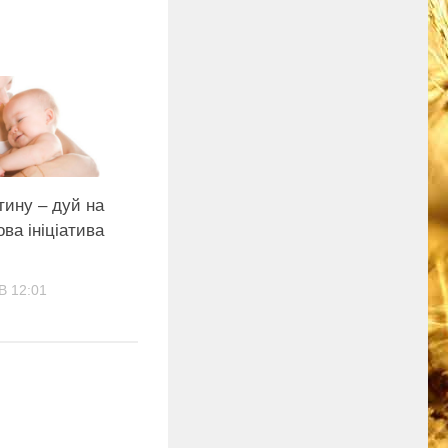
тину – дуй на
ова ініціатива
В 12:01