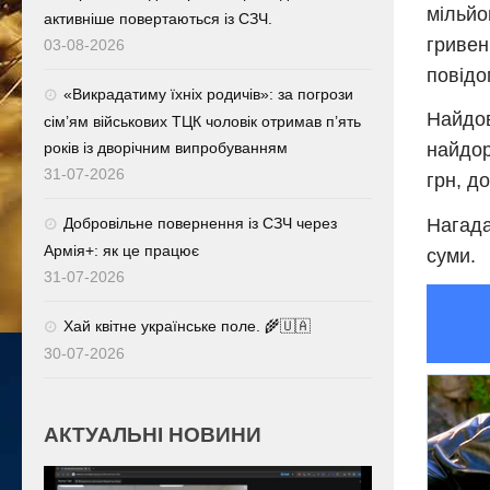
мільйо
активніше повертаються із СЗЧ.
гривен
03-08-2026
повідо
«Викрадатиму їхніх родичів»: за погрози
Найдов
сім’ям військових ТЦК чоловік отримав п’ять
років із дворічним випробуванням
найдор
31-07-2026
грн, д
Нагада
Добровільне повернення із СЗЧ через
Армія+: як це працює
суми.
31-07-2026
Хай квітне українське поле. 🌾🇺🇦
30-07-2026
АКТУАЛЬНІ НОВИНИ