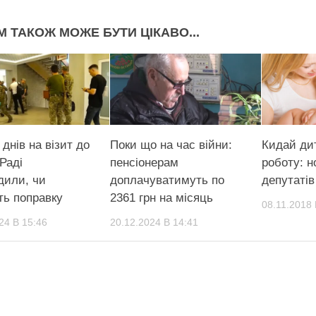
М ТАКОЖ МОЖЕ БУТИ ЦІКАВО...
днів на візит до
Поки що на час війни:
Кидай ди
Раді
пенсіонерам
роботу: н
дили, чи
доплачуватимуть по
депутатів
ть поправку
2361 грн на місяць
08.11.2018 
24 В 15:46
20.12.2024 В 14:41