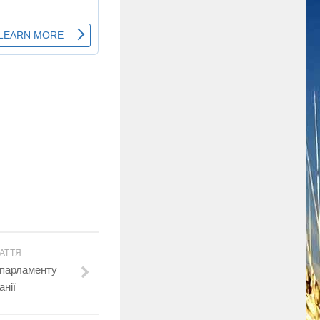
АТТЯ
 парламенту
нії