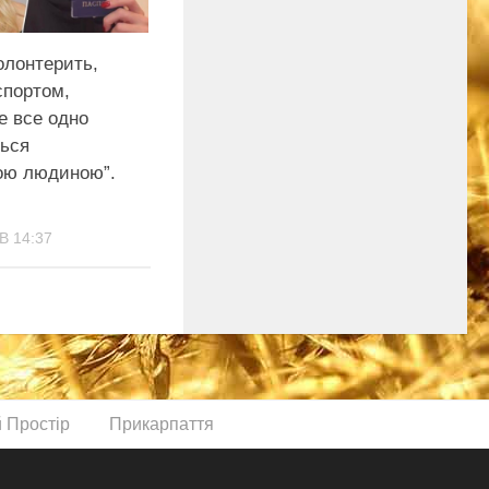
олонтерить,
спортом,
е все одно
ься
ою людиною”.
В 14:37
й Простір
Прикарпаття