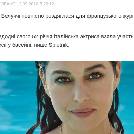
ОВАНО 12.09.2016 В 22:12
 Белуччі повністю роздяглася для французького журн
додні свого 52-річчя італійська актриса взяла участь 
ії у басейні, пише Spletnik.