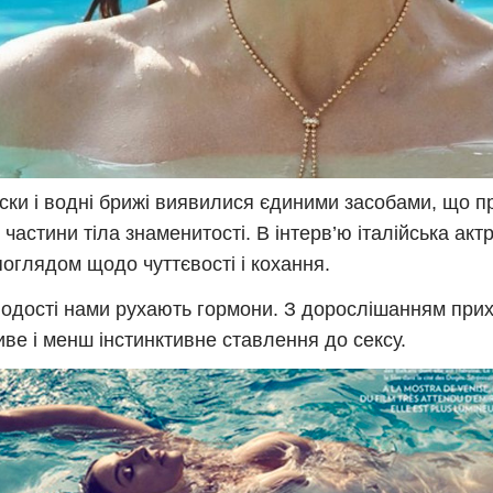
ски і водні брижі виявилися єдиними засобами, що 
і частини тіла знаменитості. В інтерв’ю італійська ак
поглядом щодо чуттєвості і кохання.
одості нами рухають гормони. З дорослішанням при
ве і менш інстинктивне ставлення до сексу.