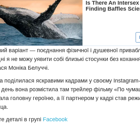
ий варіант — поєднання фізичної і душевної привабл
ні я не можу уявити собі близькі стосунки без коханн
ася Моніка Белуччі.
а поділилася яскравими кадрами у своєму Instagram
 день вона розмістила там трейлер фільму «По чума
рала головну героїню, а її партнером у кадрі став реж
іца.
е деталі в групі
Facebook