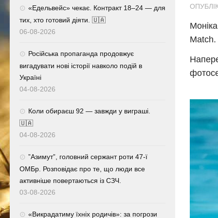
ОПУБЛІК
«Едельвейс» чекає. Контракт 18–24 — для
тих, хто готовий діяти. 🇺🇦
Моніка
06-08-2026
Match.
Російська пропаганда продовжує
Напере
вигадувати нові історії навколо подій в
фотосес
Україні
04-08-2026
Коли обираєш 92 — завжди у виграші.
🇺🇦
04-08-2026
⁨”Азимут”, головний сержант роти 47-ї
ОМБр. Розповідає про те, що люди все
активніше повертаються із СЗЧ.
03-08-2026
«Викрадатиму їхніх родичів»: за погрози