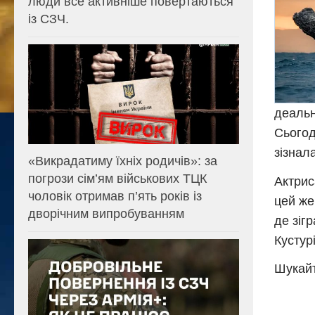
люди все активніше повертаються
із СЗЧ.
деальн
Сьогод
зізнал
«Викрадатиму їхніх родичів»: за
погрози сім’ям військових ТЦК
Актрис
чоловік отримав п’ять років із
цей же
дворічним випробуванням
де зіг
Кустур
Шукайт