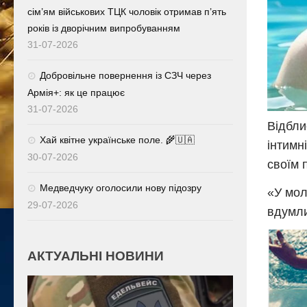
сім’ям військових ТЦК чоловік отримав п’ять
років із дворічним випробуванням
31-07-2026
Добровільне повернення із СЗЧ через
Армія+: як це працює
31-07-2026
Відбли
Хай квітне українське поле. 🌾🇺🇦
інтимн
30-07-2026
своїм 
Медведчуку оголосили нову підозру
«У мол
29-07-2026
вдумли
АКТУАЛЬНІ НОВИНИ