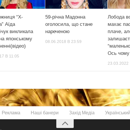
жниця “Х-
59-річна Мадонна
Лобода в
а” Аїда
оголосила, що стане
махає па
йчук викликала
нареченою
плаче, ал
на японському
залишаєт
08.06.2018 В 23:59
енні(відео)
“маленьк
Ось чому
17 В 11:05
23.03.2022 
Реклама
Наші банери
Захід Медіа
Українськи