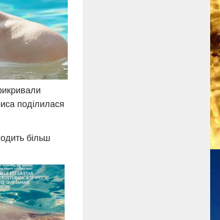
прикривали
триса поділилася
ходить більш