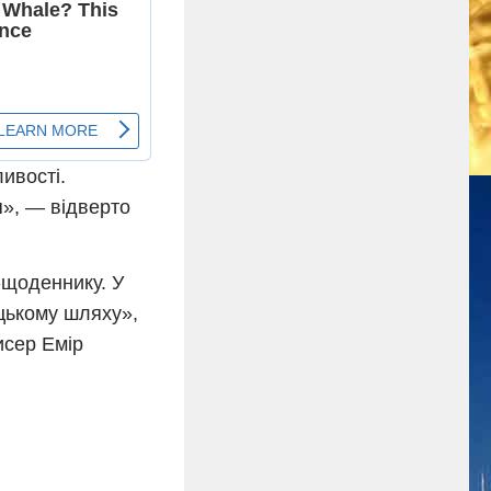
ивості.
я», — відверто
-щоденнику. У
цькому шляху»,
исер Емір