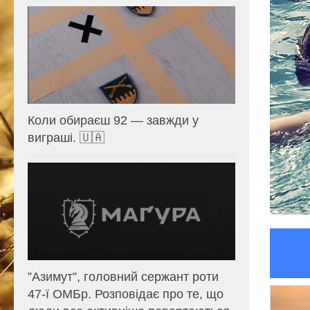
Коли обираєш 92 — завжди у
виграші. 🇺🇦
⁨”Азимут”, головний сержант роти
47-ї ОМБр. Розповідає про те, що