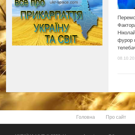
Перемо
Фактор
Нікола
фурор 
телебач
08.10.20
Головна
Про сайт