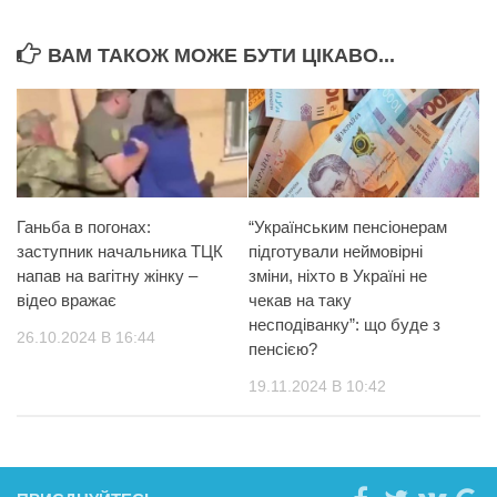
ВАМ ТАКОЖ МОЖЕ БУТИ ЦІКАВО...
Ганьба в погонах:
“Українським пенсіонерам
заступник начальника ТЦК
підготували неймовірні
напав на вагітну жінку –
зміни, ніхто в Україні не
відео вражає
чекав на таку
несподіванку”: що буде з
26.10.2024 В 16:44
пенсією?
19.11.2024 В 10:42