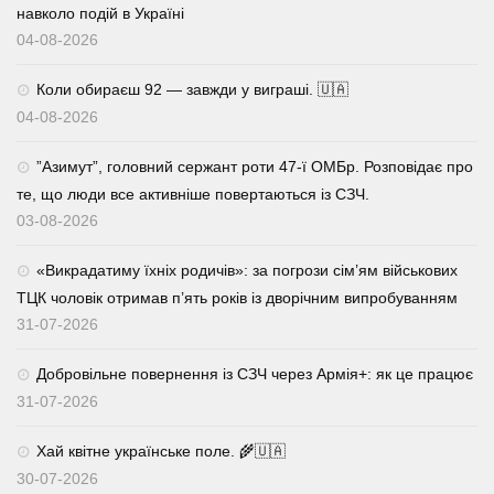
навколо подій в Україні
04-08-2026
Коли обираєш 92 — завжди у виграші. 🇺🇦
04-08-2026
⁨”Азимут”, головний сержант роти 47-ї ОМБр. Розповідає про
те, що люди все активніше повертаються із СЗЧ.
03-08-2026
«Викрадатиму їхніх родичів»: за погрози сім’ям військових
ТЦК чоловік отримав п’ять років із дворічним випробуванням
31-07-2026
Добровільне повернення із СЗЧ через Армія+: як це працює
31-07-2026
Хай квітне українське поле. 🌾🇺🇦
30-07-2026