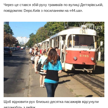
Через це стався збій руху трамваїв по вулиці Дегтярівській,
Прикарпаття
повідомляє Depo.Київ з посиланням на «44.ua».
Економіка
Політика
Світ
Цікаво
Наука
Технології
Історії
Рецепти
Привітання
Здоров’я
Події
Щоб відновити рух близько десятка пасажирів відсунули
автомобіль з рейок.
Кримінал