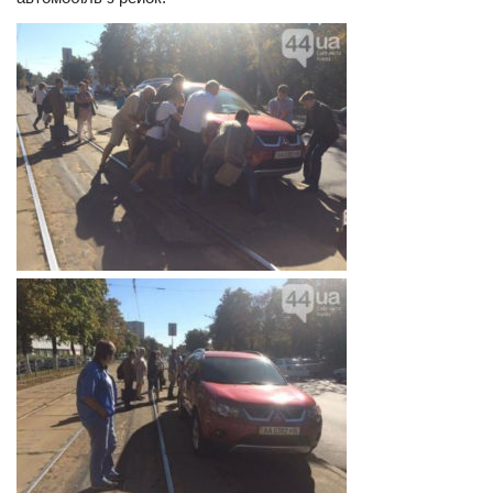
Трагедії
Курйози
Суспільство
Культура
Шоу-біз
#Війна