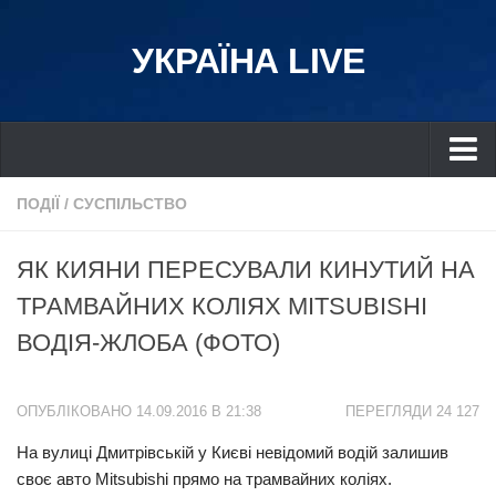
УКРАЇНА LIVE
Україна
ПОДІЇ
/
СУСПІЛЬСТВО
Київ
ЯК КИЯНИ ПЕРЕСУВАЛИ КИНУТИЙ НА
Дніпро
ТРАМВАЙНИХ КОЛІЯХ MITSUBISHI
Львів
ВОДІЯ-ЖЛОБА (ФОТО)
Івано-Франківськ
Харків
ОПУБЛІКОВАНО 14.09.2016 В 21:38
ПЕРЕГЛЯДИ 24 127
Донбас
На вулиці Дмитрівській у Києві невідомий водій залишив
Одеса
своє авто Mitsubishi прямо на трамвайних коліях.
Схід