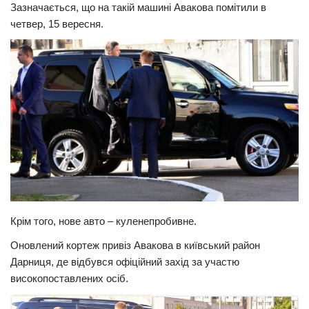
Зазначається, що на такій машині Авакова помітили в
Прикарпаття
четвер, 15 вересня.
Економіка
Політика
Світ
Цікаво
Наука
Технології
Історії
Рецепти
Крім того, нове авто – куленепробивне.
Привітання
Оновлений кортеж привіз Авакова в київський район
Здоров’я
Дарниця, де відбувся офіційний захід за участю
високопоставлених осіб.
Події
Кримінал