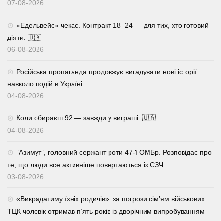
07-08-2026
«Едельвейс» чекає. Контракт 18–24 — для тих, хто готовий
діяти. 🇺🇦
06-08-2026
Російська пропаганда продовжує вигадувати нові історії
навколо подій в Україні
04-08-2026
Коли обираєш 92 — завжди у виграші. 🇺🇦
04-08-2026
⁨”Азимут”, головний сержант роти 47-ї ОМБр. Розповідає про
те, що люди все активніше повертаються із СЗЧ.
03-08-2026
«Викрадатиму їхніх родичів»: за погрози сім’ям військових
ТЦК чоловік отримав п’ять років із дворічним випробуванням