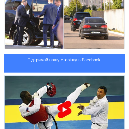
Трагедії
Курйози
Суспільство
Культура
Шоу-біз
Підтримай нашу сторінку в Facebook.
#Війна