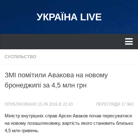
УКРАЇНА LIVE
Україна
СУСПІЛЬСТВО
Київ
ЗМІ помітили Авакова на новому
Дніпро
бронеджипі за 4,5 млн грн
Львів
Івано-Франківськ
ОПУБЛІКОВАНО 15.09.2016 В 22:43
ПЕРЕГЛЯДИ 17 963
Харків
Міністр внутрішніх справ Арсен Аваков почав пересуватися
Донбас
на новому позашляховику, вартість якого становить близько
Одеса
4,5 млн гривень.
Схід