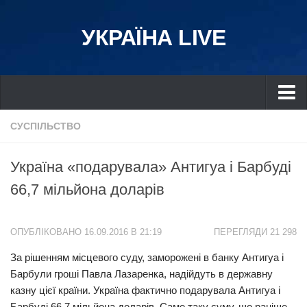
УКРАЇНА LIVE
Україна
СУСПІЛЬСТВО
Київ
Україна «подарувала» Антигуа і Барбуді
Дніпро
66,7 мільйона доларів
Львів
Івано-Франківськ
ОПУБЛІКОВАНО 16.09.2016 В 21:19
ПЕРЕГЛЯДИ 21 298
Харків
За рішенням місцевого суду, заморожені в банку Антигуа і
Донбас
Барбули гроші Павла Лазаренка, надійдуть в державну
Одеса
казну цієї країни. Україна фактично подарувала Антигуа і
Схід
Барбуді 66,7 мільйона доларів. Саме таку суму, що раніше