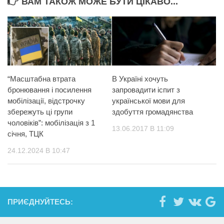
ВАМ ТАКОЖ МОЖЕ БУТИ ЦІКАВО...
“Масштабна втрата
В Україні хочуть
бронювання і посилення
запровадити іспит з
мобілізації, відстрочку
української мови для
збережуть ці групи
здобуття громадянства
чоловіків”: мобілізація з 1
13.06.2017 В 11:09
січня, ТЦК
24.12.2024 В 10:47
ПРИЄДНУЙТЕСЬ: