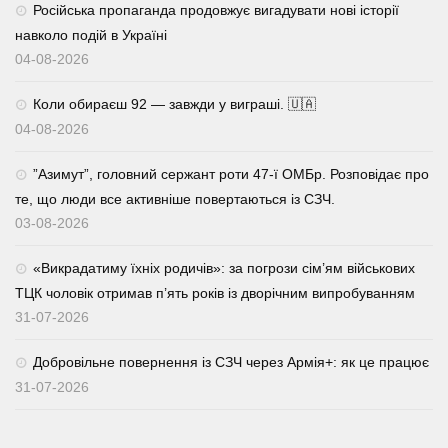
Російська пропаганда продовжує вигадувати нові історії
навколо подій в Україні
04-08-2026
Коли обираєш 92 — завжди у виграші. 🇺🇦
04-08-2026
⁨”Азимут”, головний сержант роти 47-ї ОМБр. Розповідає про
те, що люди все активніше повертаються із СЗЧ.
03-08-2026
«Викрадатиму їхніх родичів»: за погрози сім’ям військових
ТЦК чоловік отримав п’ять років із дворічним випробуванням
31-07-2026
Добровільне повернення із СЗЧ через Армія+: як це працює
31-07-2026