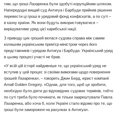
тим, що гроші Лазаренка були здобуті корупційним шляхом.
Трагедії
Напередодні вищий суд Антигуа і Барбуди прийняв рішення
перевести ці гроші в урядовий фонд конфіскатів, а по суті –
Курйози
в казну країни. Як вони будуть використовуватися –
Суспільство
вирішуватиме уряд цієї карибської нації.
Культура
З приводу цих грошей велася судова справа між самим
колишнім українським прем’єр-міністром через його
Шоу-біз
представників і урядом Антигуа і Барбуди. Український уряд
#Війна
в цьому процесі участі не брав.
«У всій цій історії найдивніше те, що український уряд не
вступив у цей процес зі своїми вимогами щодо повернення
грошей Лазаренка», – говорить Джин Берд, юрист компанії
Arnall Golden Gregory. «Однак, для того, щоб це зробити,
необхідно було діяти до відповідних судових термінів, тобто
по суті треба було починати, як тільки заарештували Павла
Лазаренка, або хоча б, коли Україні стало відомо про те, що
гроші були заморожені на рахунках в Антигуа».