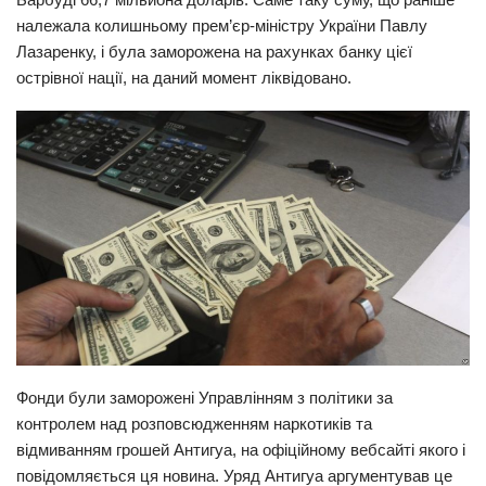
належала колишньому прем’єр-міністру України Павлу
Прикарпаття
Лазаренку, і була заморожена на рахунках банку цієї
Економіка
острівної нації, на даний момент ліквідовано.
Політика
Світ
Цікаво
Наука
Технології
Історії
Рецепти
Привітання
Фонди були заморожені Управлінням з політики за
Здоров’я
контролем над розповсюдженням наркотиків та
Події
відмиванням грошей Антигуа, на офіційному вебсайті якого і
повідомляється ця новина. Уряд Антигуа аргументував це
Кримінал