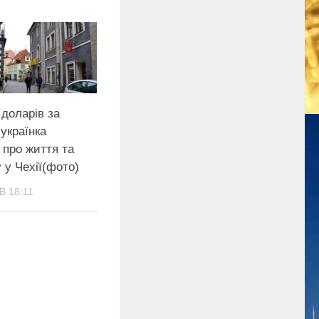
 доларів за
 українка
 пpо життя та
у Чехії(фото)
В 18:11