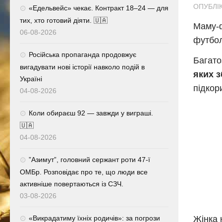
ОПУБЛІК
«Едельвейс» чекає. Контракт 18–24 — для
тих, хто готовий діяти. 🇺🇦
Маму-ф
06-08-2026
футбол
Російська пропаганда продовжує
Багато
вигадувати нові історії навколо подій в
яких 
Україні
підкор
04-08-2026
Коли обираєш 92 — завжди у виграші.
🇺🇦
04-08-2026
⁨”Азимут”, головний сержант роти 47-ї
ОМБр. Розповідає про те, що люди все
активніше повертаються із СЗЧ.
03-08-2026
Жінка 
«Викрадатиму їхніх родичів»: за погрози