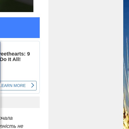
очала
тність не