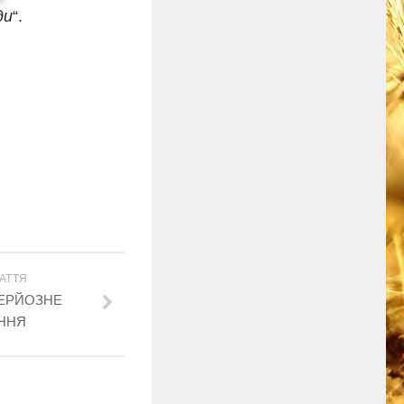
ди
“.
АТТЯ
СЕРЙОЗНЕ
ННЯ