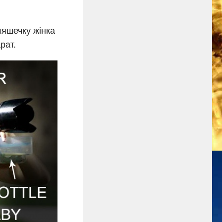
ляшечку жінка
рат.