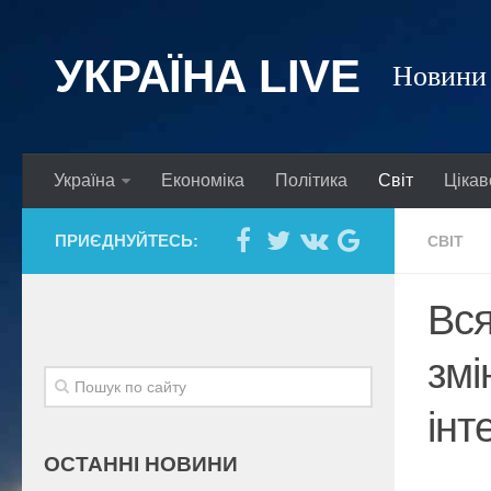
УКРАЇНА LIVE
Новини 
Україна
Економіка
Політика
Світ
Цікав
ПРИЄДНУЙТЕСЬ:
СВІТ
Вся
змі
інт
ОСТАННІ НОВИНИ