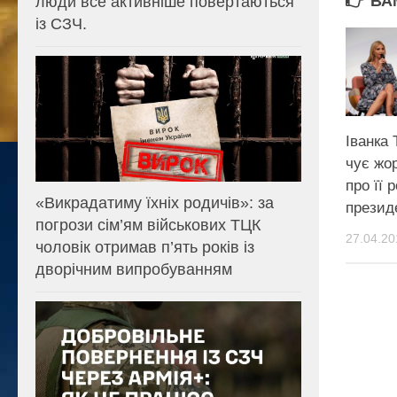
ВА
люди все активніше повертаються
із СЗЧ.
Іванка 
чує жор
про її р
«Викрадатиму їхніх родичів»: за
презид
погрози сім’ям військових ТЦК
27.04.20
чоловік отримав п’ять років із
дворічним випробуванням