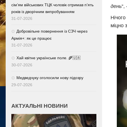
сім’ям військових ТЦК чоловік отримав п’ять
день
“,
років із дворічним випробуванням
Нічого
31-07-2026
міцно 
Добровільне повернення із СЗЧ через
Армія+: як це працює
31-07-2026
Хай квітне українське поле. 🌾🇺🇦
30-07-2026
Медведчуку оголосили нову підозру
29-07-2026
АКТУАЛЬНІ НОВИНИ