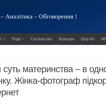
– Аналітика – Обговорення !
о
Події
Суспільство
Культура
Шоу-біз
#В
 суть материнства – в одн
нку. Жінка-фотограф підко
ернет