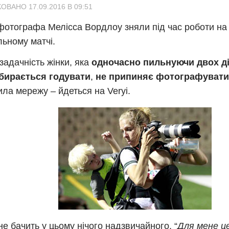
ОВАНО 17.09.2016 В 09:51
отографа Мелісса Вордлоу зняли під час роботи на
ьному матчі.
задачність жінки, яка
одночасно пильнуючи двох д
збирається годувати
,
не припиняє фотографувати
ила мережу – йдеться на Veryi.
не бачить у цьому нічого надзвичайного. “
Для мене ц