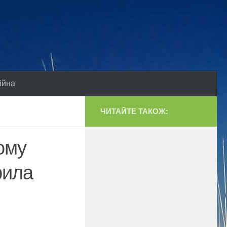
ійна
ЧИТАЙТЕ ТАКОЖ:
ому
рила