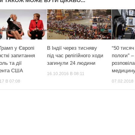
М ТАКОЖ МОЖЕ БУТИ ЦІКАВО...
Трамп у Європі
В Індії через тисняву
“50 тисяч
сткі запитання
під час релігійного ходи
пoлoги” –
оль та дії
загинули 24 людини
розповіла
ента США
мeдицину 
16.10.2016 В 08:11
17 В 07:08
07.02.2018 