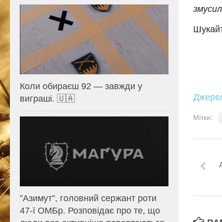
змусил
Шукайт
Коли обираєш 92 — завжди у
Джере
виграші. 🇺🇦
Мітки:
⁨”Азимут”, головний сержант роти
47-ї ОМБр. Розповідає про те, що