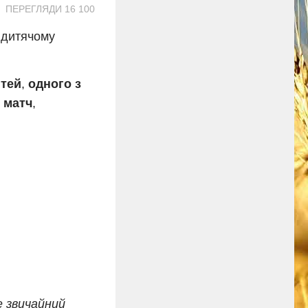
ПЕРЕГЛЯДИ 16 100
 дитячому
ітей
,
одного з
 матч
,
е звичайний