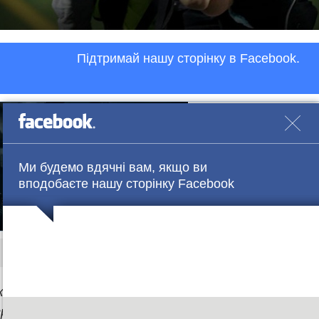
Підтримай нашу сторінку в Facebook.
Ми будемо вдячні вам, якщо ви
вподобаєте нашу сторінку Facebook
Нічого на знімку немає зайвого. Фото veriy.com
жди беру із собою дітей
, – стверджує
Вордлоу
. –
Я п
афувати ще до того, як народила двох синів. Вагі