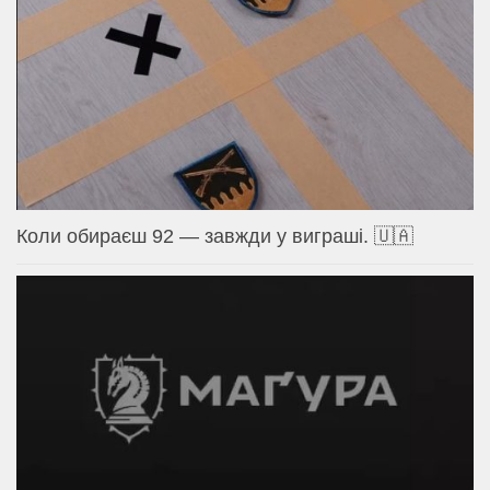
Коли обираєш 92 — завжди у виграші. 🇺🇦