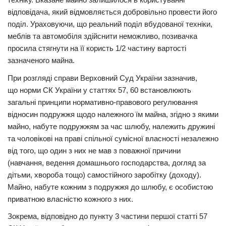
відповідача, який відмовляється добровільно провести його
Трагедії
поділ. Ураховуючи, що реальний поділ вбудованої техніки,
Курйози
меблів та автомобіля здійснити неможливо, позивачка
просила стягнути на її користь 1/2 частину вартості
Суспільство
зазначеного майна.
Культура
При розгляді справи Верховний Суд України зазначив,
Шоу-біз
що норми СК України у статтях 57, 60 встановлюють
загальні принципи нормативно-правового регулювання
#Війна
відносин подружжя щодо належного їм майна, згідно з якими
майно, набуте подружжям за час шлюбу, належить дружині
та чоловікові на праві спільної сумісної власності незалежно
від того, що один з них не мав з поважної причини
(навчання, ведення домашнього господарства, догляд за
дітьми, хвороба тощо) самостійного заробітку (доходу).
Майно, набуте кожним з подружжя до шлюбу, є особистою
приватною власністю кожного з них.
Зокрема, відповідно до пункту 3 частини першої статті 57