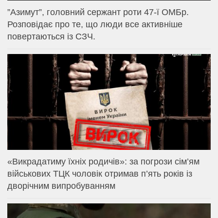
⁨”Азимут”, головний сержант роти 47-ї ОМБр.
Розповідає про те, що люди все активніше
повертаються із СЗЧ.
«Викрадатиму їхніх родичів»: за погрози сім’ям
військових ТЦК чоловік отримав п’ять років із
дворічним випробуванням