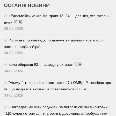
ОСТАННІ НОВИНИ
«Едельвейс» чекає. Контракт 18–24 — для тих, хто готовий
діяти. 🇺🇦
06-08-2026
Російська пропаганда продовжує вигадувати нові історії
навколо подій в Україні
04-08-2026
Коли обираєш 92 — завжди у виграші. 🇺🇦
04-08-2026
⁨”Азимут”, головний сержант роти 47-ї ОМБр. Розповідає про
те, що люди все активніше повертаються із СЗЧ.
03-08-2026
«Викрадатиму їхніх родичів»: за погрози сім’ям військових
ТЦК чоловік отримав п’ять років із дворічним випробуванням