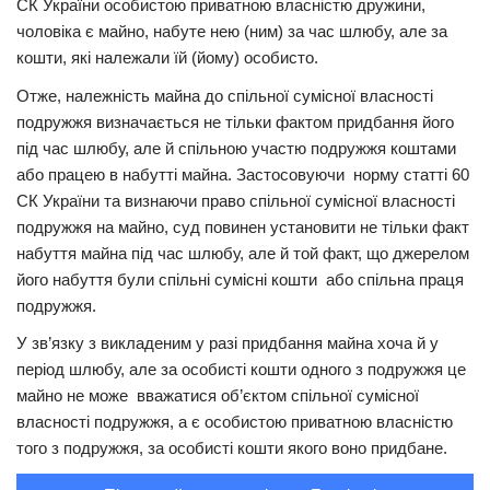
СК України особистою приватною власністю дружини,
чоловіка є майно, набуте нею (ним) за час шлюбу, але за
кошти, які належали їй (йому) особисто.
Отже, належність майна до спільної сумісної власності
подружжя визначається не тільки фактом придбання його
під час шлюбу, але й спільною участю подружжя коштами
або працею в набутті майна. Застосовуючи норму статті 60
СК України та визнаючи право спільної сумісної власності
подружжя на майно, суд повинен установити не тільки факт
набуття майна під час шлюбу, але й той факт, що джерелом
його набуття були спільні сумісні кошти або спільна праця
подружжя.
У зв’язку з викладеним у разі придбання майна хоча й у
період шлюбу, але за особисті кошти одного з подружжя це
майно не може вважатися об’єктом спільної сумісної
власності подружжя, а є особистою приватною власністю
того з подружжя, за особисті кошти якого воно придбане.