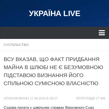
УКРАЇНА LIVE
Україна
СУСПІЛЬСТВО
Київ
ВСУ ВКАЗАВ, ЩО ФАКТ ПРИДБАННЯ
Дніпро
МАЙНА В ШЛЮБІ НЕ Є БЕЗУМОВНОЮ
Львів
ПІДСТАВОЮ ВИЗНАННЯ ЙОГО
Івано-Франківськ
СПІЛЬНОЮ СУМІСНОЮ ВЛАСНІСТЮ
Харків
Донбас
ОПУБЛІКОВАНО 17.09.2016 В 09:57
ПЕРЕГЛЯДИ 27 945
Одеса
Судова палата у цивільних справах Верховного Суду
Схід