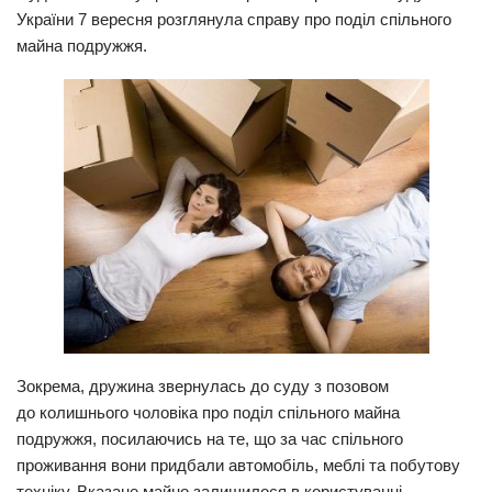
України 7 вересня розглянула справу про поділ спільного
Прикарпаття
майна подружжя.
Економіка
Політика
Світ
Цікаво
Наука
Технології
Історії
Рецепти
Привітання
Зокрема, дружина звернулась до суду з позовом
до колишнього чоловіка про поділ спільного майна
Здоров’я
подружжя, посилаючись на те, що за час спільного
Події
проживання вони придбали автомобіль, меблі та побутову
Кримінал
техніку. Вказане майно залишилося в користуванні