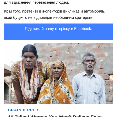
для здійснення перевезення людей.
Трагедії
Крім того, претензії в інспекторів викликав й автомобіль,
Курйози
який буцімто не відповідав необхідним критеріям.
Суспільство
Підтримай нашу сторінку в Facebook.
Культура
Шоу-біз
#Війна