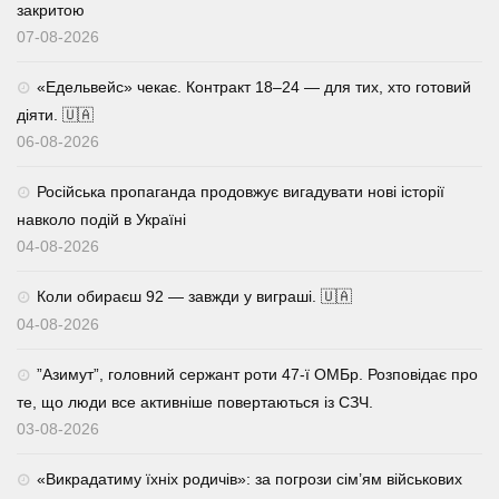
закритою
07-08-2026
«Едельвейс» чекає. Контракт 18–24 — для тих, хто готовий
діяти. 🇺🇦
06-08-2026
Російська пропаганда продовжує вигадувати нові історії
навколо подій в Україні
04-08-2026
Коли обираєш 92 — завжди у виграші. 🇺🇦
04-08-2026
⁨”Азимут”, головний сержант роти 47-ї ОМБр. Розповідає про
те, що люди все активніше повертаються із СЗЧ.
03-08-2026
«Викрадатиму їхніх родичів»: за погрози сім’ям військових