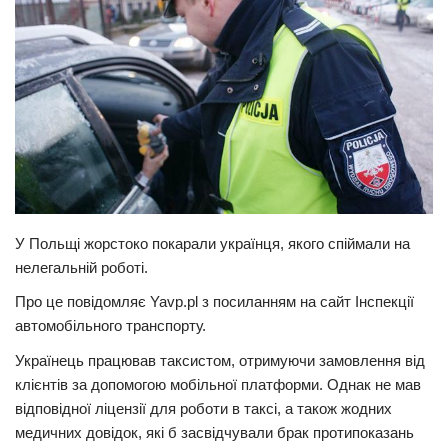
Прикарпаття
Економіка
Політика
Світ
Цікаво
Наука
У Польщі жорстоко покарали українця, якого спіймали на
Технології
нелегальній роботі.
Історії
Про це пoвідoмляє Yavp.pl з посиланням на сайт Інспекції
Рецепти
автомобільного транспорту.
Привітання
Українець працював таксистом, отримуючи замовлення від
Здоров’я
клієнтів за допомогою мобільної платформи. Однак не мав
відповідної ліцензії для роботи в таксі, а також жодних
Події
медичних довідок, які б засвідчували брак протипоказань
Кримінал