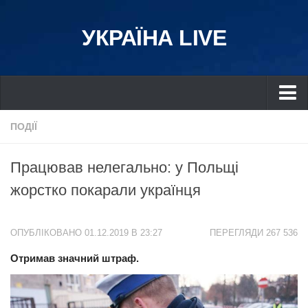
УКРАЇНА LIVE
Україна
ПОДІЇ
Київ
Працював нелегально: у Польщі
Дніпро
жорстко покарали українця
Львів
Івано-Франківськ
ОПУБЛІКОВАНО 01.12.2019 В 23:27
ПЕРЕГЛЯДИ 267 536
Харків
Отримав значний штраф.
Донбас
Одеса
Схід